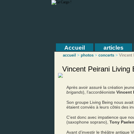
Accueil
articles
accueil
>
photos
>
concerts
>
Vincent P
Vincent Peirani Living
Après avoir assuré la création jeune
brigands
), l’accordéoniste
Vincent 
Son groupe Living Being nous avait
étaient conviés à leurs côtés des in
C’est donc avec impatience que nou
(saxophone soprano),
Tony Paele
Avant d’investir le théâtre antique 