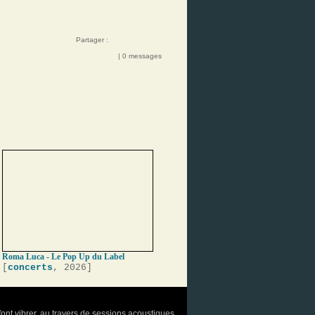
Partager :
| 0 messages
Roma Luca - Le Pop Up du Label
[
concerts
, 2026]
font vibrer, au travers de sessions acoustiques