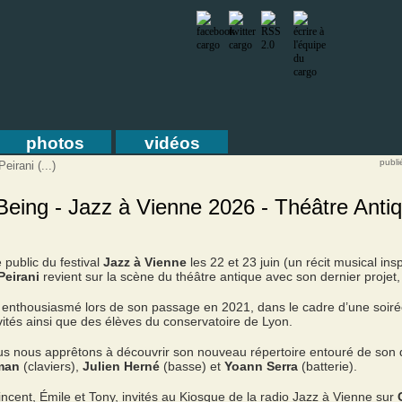
photos
vidéos
publi
eirani (...)
 Being - Jazz à Vienne 2026 - Théâtre Anti
 public du festival
Jazz à Vienne
les 22 et 23 juin (un récit musical in
Peirani
revient sur la scène du théâtre antique avec son dernier projet
 enthousiasmé lors de son passage en 2021, dans le cadre d’une soirée
vités ainsi que des élèves du conservatoire de Lyon.
s nous apprêtons à découvrir son nouveau répertoire entouré de son q
man
(claviers),
Julien Herné
(basse) et
Yoann Serra
(batterie).
Vincent, Émile et Tony, invités au Kiosque de la radio Jazz à Vienne sur