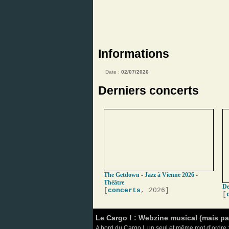
Informations
Date :
02/07/2026
Derniers concerts
The Getdown - Jazz à Vienne 2026 -
Théâtre
De
[
concerts
, 2026]
[
Le Cargo ! : Webzine musical (mais p
A bord du Cargo !, un seul et même mot d’ordre :