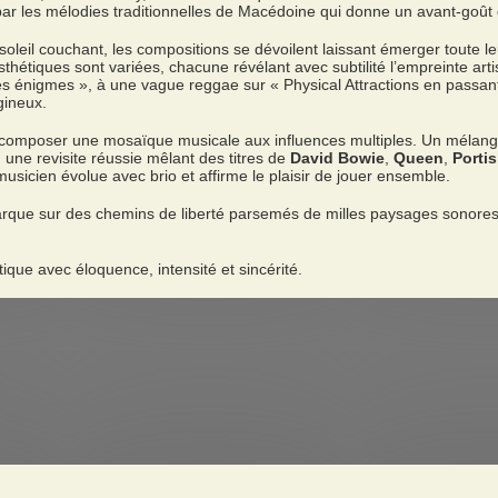
ar les mélodies traditionnelles de Macédoine qui donne un avant-goût d
oleil couchant, les compositions se dévoilent laissant émerger toute le
sthétiques sont variées, chacune révélant avec subtilité l’empreinte ar
s énigmes », à une vague reggae sur « Physical Attractions en passant
igineux.
r composer une mosaïque musicale aux influences multiples. Un mélange
une revisite réussie mêlant des titres de
David Bowie
,
Queen
,
Porti
icien évolue avec brio et affirme le plaisir de jouer ensemble.
rque sur des chemins de liberté parsemés de milles paysages sonores,
ntique avec éloquence, intensité et sincérité.