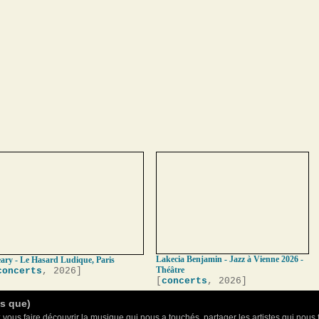
Lakecia Benjamin - Jazz à Vienne 2026 -
ary - Le Hasard Ludique, Paris
Théâtre
concerts
, 2026]
[
concerts
, 2026]
as que)
 vous faire découvrir la musique qui nous a touchés, partager les artistes qui nous 