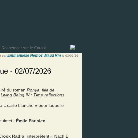
Emmanuelle Nemoz
,
Maud Rm
é par
le 03/07/26
que - 02/07/2026
spiré du roman
Ronya, fille de
,
Living Being IV : Time reflections
.
 « carte blanche » pour laquelle
uintet :
Émile Parisien
Crock Radio
, interprètent « Nach E