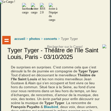
accueil
>
photos
>
concerts
>
Tyger Tyger
Tyger Tyger - Théâtre de l'Ile Saint
Louis, Paris - 03/10/2025
De surprises en surprises. C’est comme cela que c’est
déroulé la fin de journée en compagnie de
Tyger Tyger
.
Tout d’abord en découvrant le merveilleux
Théâtre de
l’Ile Saint Louis
et les non moins merveilleux Jean
Gustave & Alain qui s’en occupent et font vivre ce lieu
hors du commun. Situé face à la Seine, au fond d’une
cour nous rentrons dans un lieu hors du temps, un lieu
d’échanges, de rencontres, d’amour de la musique, des
voix, des textes. Un écrin parfait pour enfin découvrir sur
scène la musique de
Tyger Tyger
. La rencontre de
François Puyalto
&
Blaubird
, deux voix, deux univers,
deux artistes qui partagent la même passion pour la