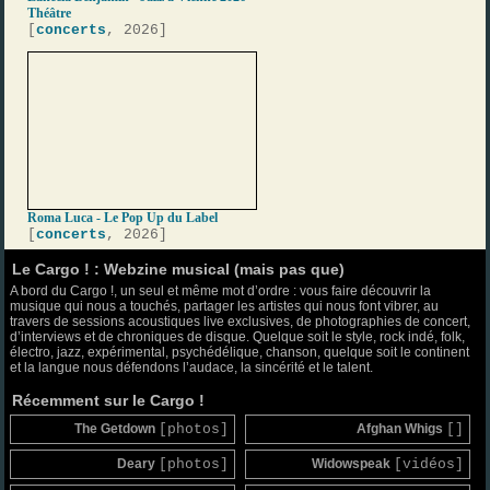
Théâtre
[
concerts
, 2026]
Roma Luca - Le Pop Up du Label
[
concerts
, 2026]
Le Cargo ! : Webzine musical (mais pas que)
A bord du Cargo !, un seul et même mot d’ordre : vous faire découvrir la
musique qui nous a touchés, partager les artistes qui nous font vibrer, au
travers de sessions acoustiques live exclusives, de photographies de concert,
d’interviews et de chroniques de disque. Quelque soit le style, rock indé, folk,
électro, jazz, expérimental, psychédélique, chanson, quelque soit le continent
et la langue nous défendons l’audace, la sincérité et le talent.
Récemment sur le Cargo !
The Getdown
[photos]
Afghan Whigs
[]
Deary
[photos]
Widowspeak
[vidéos]