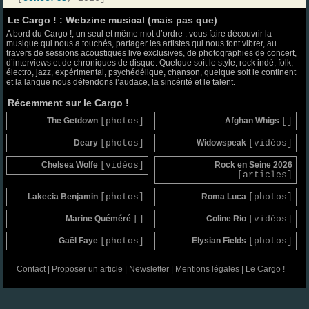
Le Cargo ! : Webzine musical (mais pas que)
A bord du Cargo !, un seul et même mot d’ordre : vous faire découvrir la
musique qui nous a touchés, partager les artistes qui nous font vibrer, au
travers de sessions acoustiques live exclusives, de photographies de concert,
d’interviews et de chroniques de disque. Quelque soit le style, rock indé, folk,
électro, jazz, expérimental, psychédélique, chanson, quelque soit le continent
et la langue nous défendons l’audace, la sincérité et le talent.
Récemment sur le Cargo !
The Getdown
[photos]
Afghan Whigs
[]
Deary
[photos]
Widowspeak
[vidéos]
Chelsea Wolfe
[vidéos]
Rock en Seine 2026
[articles]
Lakecia Benjamin
[photos]
Roma Luca
[photos]
Marine Quéméré
[]
Coline Rio
[vidéos]
Gaël Faye
[photos]
Elysian Fields
[photos]
Contact
|
Proposer un article
|
Newsletter
|
Mentions légales
|
Le Cargo !