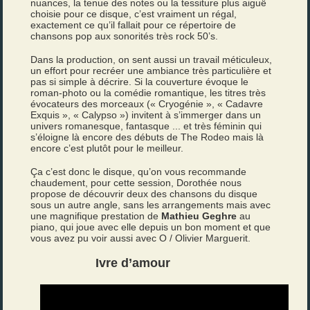
nuances, la tenue des notes ou la tessiture plus aiguë
choisie pour ce disque, c’est vraiment un régal,
exactement ce qu’il fallait pour ce répertoire de
chansons pop aux sonorités très rock 50’s.
Dans la production, on sent aussi un travail méticuleux,
un effort pour recréer une ambiance très particulière et
pas si simple à décrire. Si la couverture évoque le
roman-photo ou la comédie romantique, les titres très
évocateurs des morceaux (« Cryogénie », « Cadavre
Exquis », « Calypso ») invitent à s’immerger dans un
univers romanesque, fantasque ... et très féminin qui
s’éloigne là encore des débuts de The Rodeo mais là
encore c’est plutôt pour le meilleur.
Ça c’est donc le disque, qu’on vous recommande
chaudement, pour cette session, Dorothée nous
propose de découvrir deux des chansons du disque
sous un autre angle, sans les arrangements mais avec
une magnifique prestation de
Mathieu Geghre
au
piano, qui joue avec elle depuis un bon moment et que
vous avez pu voir aussi avec O / Olivier Marguerit.
Ivre d’amour