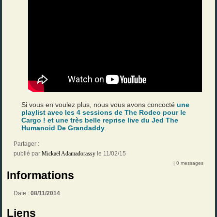
Si vous en voulez plus, nous vous avons concocté
une
playlist avec les 4 sessions de The Rodeo pour le
Cargo ! et une très belle reprise live du Jed The
Humanoid De Grandaddy
.
Partager :
publié par
Mickaël Adamadorassy
le 11/02/15
| 0 messages
Informations
Date :
08/11/2014
Liens