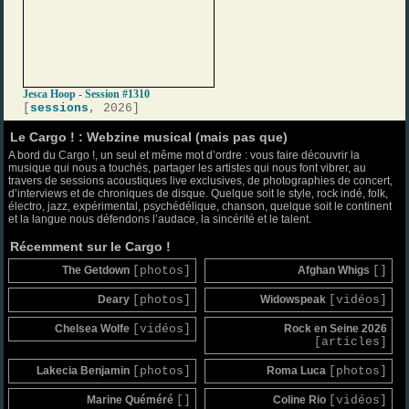
Jesca Hoop - Session #1310
[
sessions
, 2026]
Le Cargo ! : Webzine musical (mais pas que)
A bord du Cargo !, un seul et même mot d’ordre : vous faire découvrir la
musique qui nous a touchés, partager les artistes qui nous font vibrer, au
travers de sessions acoustiques live exclusives, de photographies de concert,
d’interviews et de chroniques de disque. Quelque soit le style, rock indé, folk,
électro, jazz, expérimental, psychédélique, chanson, quelque soit le continent
et la langue nous défendons l’audace, la sincérité et le talent.
Récemment sur le Cargo !
The Getdown
[photos]
Afghan Whigs
[]
Deary
[photos]
Widowspeak
[vidéos]
Chelsea Wolfe
[vidéos]
Rock en Seine 2026
[articles]
Lakecia Benjamin
[photos]
Roma Luca
[photos]
Marine Quéméré
[]
Coline Rio
[vidéos]