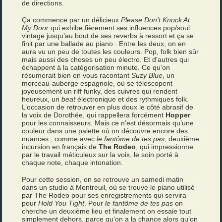
de directions.
Ça commence par un délicieux
Please Don’t Knock At
My Door
qui exhibe fièrement ses influences pop/soul
vintage jusqu’au bout de ses reverbs à ressort et ça se
finit par une ballade au piano . Entre les deux, on en
aura vu un peu de toutes les couleurs. Pop, folk bien sûr
mais aussi des choses un peu électro. Et d’autres qui
échappent à la catégorisation minute. Ce qu’on
résumerait bien en vous racontant
Suzy Blue
, un
morceau-auberge espagnole, où se télescopent
joyeusement un riff funky, des cuivres qui rendent
heureux, un
beat
électronique et des rythmiques folk.
L’occasion de retrouver en plus doux le côté abrasif de
la voix de Dorothée, qui rappellera forcément
Hopper
pour les connaisseurs. Mais ce n’est désormais qu’une
couleur dans une palette où on découvre encore des
nuances , comme avec
le fantôme de tes pas
, deuxième
incursion en français de
The Rodeo
, qui impressionne
par le travail méticuleux sur la voix, le soin porté à
chaque note, chaque intonation.
Pour cette session, on se retrouve un samedi matin
dans un studio à Montreuil, où se trouve le piano utilisé
par The Rodeo pour ses enregistrements qui servira
pour
Hold You Tight
. Pour
le fantôme de tes pas
on
cherche un deuxième lieu et finalement on essaie tout
simplement dehors, parce qu’on a la chance alors qu’on