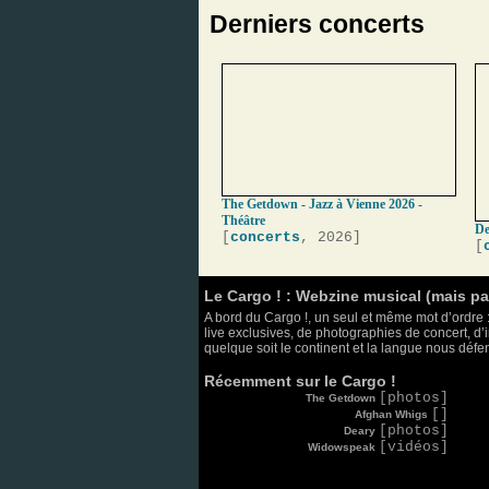
Derniers concerts
The Getdown - Jazz à Vienne 2026 -
Théâtre
De
[
concerts
, 2026]
[
Le Cargo ! : Webzine musical (mais p
A bord du Cargo !, un seul et même mot d’ordre :
live exclusives, de photographies de concert, d’i
quelque soit le continent et la langue nous défend
Récemment sur le Cargo !
[photos]
The Getdown
[]
Afghan Whigs
[photos]
Deary
[vidéos]
Widowspeak