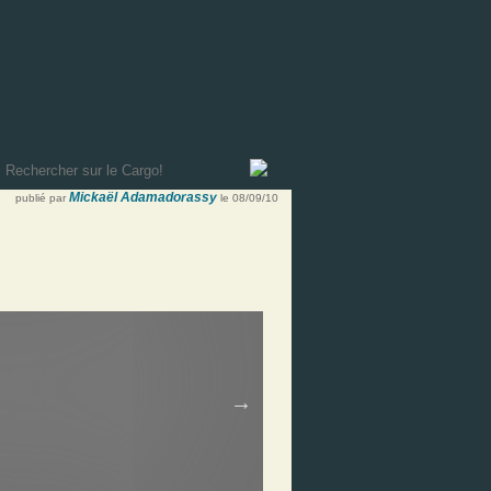
Mickaël Adamadorassy
publié par
le 08/09/10