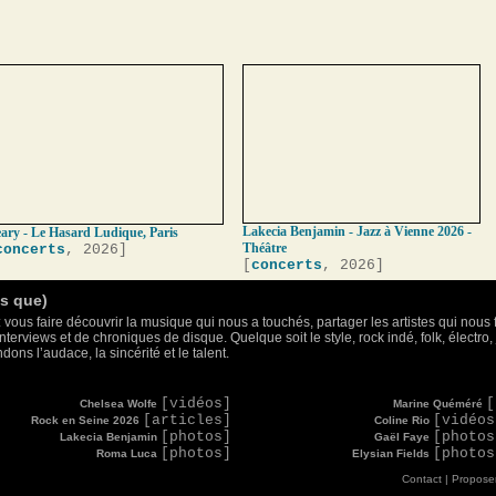
Lakecia Benjamin - Jazz à Vienne 2026 -
ary - Le Hasard Ludique, Paris
Théâtre
concerts
, 2026]
[
concerts
, 2026]
as que)
 vous faire découvrir la musique qui nous a touchés, partager les artistes qui nous 
nterviews et de chroniques de disque. Quelque soit le style, rock indé, folk, électr
ons l’audace, la sincérité et le talent.
[vidéos]
[
Chelsea Wolfe
Marine Quéméré
[articles]
[vidéos
Rock en Seine 2026
Coline Rio
[photos]
[photos
Lakecia Benjamin
Gaël Faye
[photos]
[photos
Roma Luca
Elysian Fields
Contact
|
Proposer