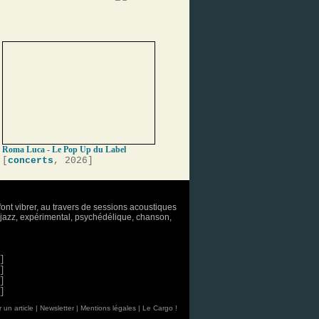
Roma Luca - Le Pop Up du Label
[
concerts
, 2026]
font vibrer, au travers de sessions acoustiques
o, jazz, expérimental, psychédélique, chanson,
]
]
]
]
 un article
|
Newsletter
|
Mentions légales
|
Le Cargo !