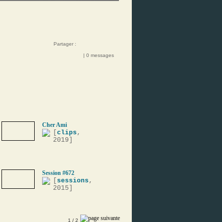
Partager :
| 0 messages
Cher Ami
[
clips
,
2019]
Session #672
[
sessions
,
2015]
1
/ 2