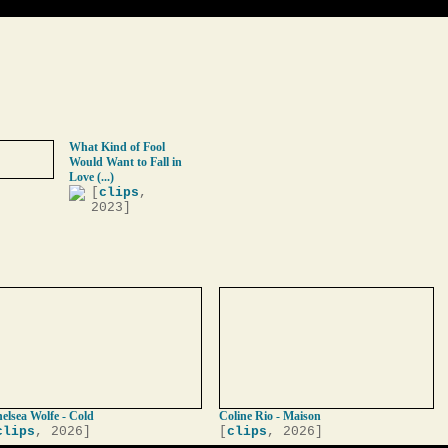
What Kind of Fool
Would Want to Fall in
Love (...)
[
clips
,
2023]
elsea Wolfe - Cold
Coline Rio - Maison
clips
, 2026]
[
clips
, 2026]