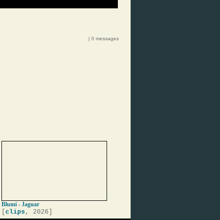
| 0 messages
Blumi - Jaguar
[
clips
, 2026]