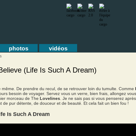
photos
vidéos
s
Believe (Life Is Such A Dream)
e même. De prendre du recul, de se retrouver loin du tumulte. Comme
ujours besoin de voyager. Servez vous un verre, bien frais, allongez vou
rnier morceau de The
Lovelines
. Je ne sais pas si vous penserez après
 de pur détente, de douceur et de beauté. Et cela fait un bien fou !
ife Is Such A Dream