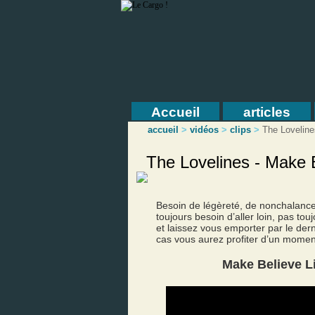
Accueil
articles
accueil
>
vidéos
>
clips
>
The Loveline
The Lovelines - Make 
Besoin de légèreté, de nonchalanc
toujours besoin d’aller loin, pas to
et laissez vous emporter par le de
cas vous aurez profiter d’un moment
Make Believe L