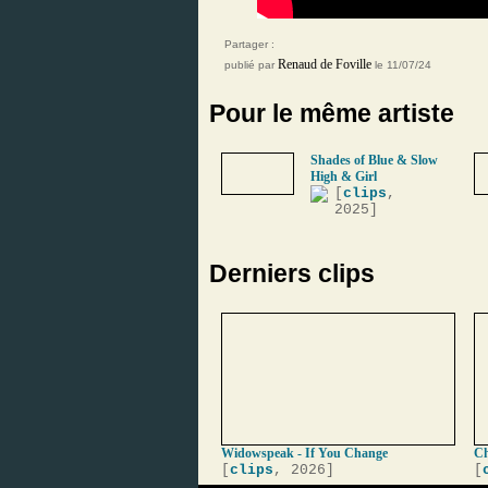
Partager :
Renaud de Foville
publié par
le 11/07/24
Pour le même artiste
Shades of Blue & Slow
High & Girl
[
clips
,
2025]
Derniers clips
Widowspeak - If You Change
Ch
[
clips
, 2026]
[