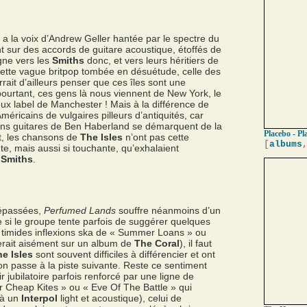
 y a la voix d’Andrew Geller hantée par le spectre du
 sur des accords de guitare acoustique, étoffés de
gne vers les
Smiths
donc, et vers leurs héritiers de
 cette vague britpop tombée en désuétude, celle des
rait d’ailleurs penser que ces îles sont une
 pourtant, ces gens là nous viennent de New York, le
ieux label de Manchester ! Mais à la différence de
méricains de vulgaires pilleurs d’antiquités, car
plans guitares de Ben Haberland se démarquent de la
Placebo - Pl
ut, les chansons de
The Isles
n’ont pas cette
[
albums
te, mais aussi si touchante, qu’exhalaient
s
Smiths
.
dépassées,
Perfumed Lands
souffre néanmoins d’un
 si le groupe tente parfois de suggérer quelques
s timides inflexions ska de « Summer Loans » ou
erait aisément sur un album de
The Coral
), il faut
e Isles
sont souvent difficiles à différencier et ont
on passe à la piste suivante. Reste ce sentiment
r jubilatoire parfois renforcé par une ligne de
r Cheap Kites » ou « Eve Of The Battle » qui
 à un
Interpol
light et acoustique), celui de