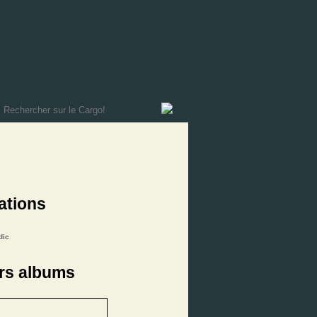
ations
dic
rs albums