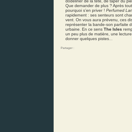
dodeliner de la tête, de taper du pi
Que demander de plus ? Après tout, 
pourquoi s’en priver !
Perfumed La
rapidement : ses senteurs sont char
vent. On vous aura prévenu, ces dis
représenter la bande-son parfaite d
urbaine. En ce sens
The Isles
rempo
un peu plus de matière, une lecture,
donner quelques pistes...
Partager :