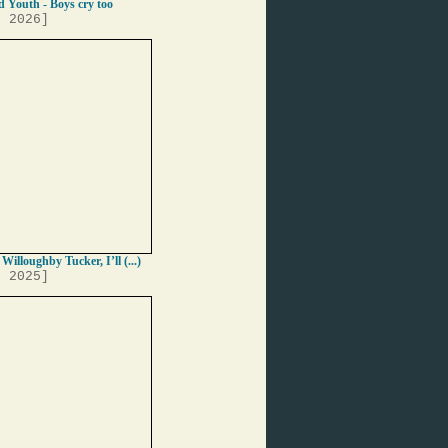
 Youth - Boys cry too
, 2026]
 Willoughby Tucker, I’ll (...)
, 2025]