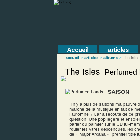
Accueil
articles
accueil
>
articles
>
albums
>
The Isles
The Isles
-
Perfumed 
SAISON
Il n’y a plus de saisons ma pauvre da
marché de la musique en fait de même
l’automne ? Car à l’écoute de ce p
question. Une pop légère et ensolei
parler du palmier sur le CD lui-mêm
rouler les vitres descendues, les ch
de « Major Arcana », premier titre