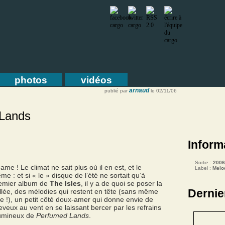
photos
vidéos
arnaud
publié par
le 02/11/06
Lands
Inform
Sortie :
2006
me ! Le climat ne sait plus où il en est, et le
Label :
Melo
 : et si « le » disque de l’été ne sortait qu’à
remier album de
The Isles
, il y a de quoi se poser la
Dernie
llée, des mélodies qui restent en tête (sans même
e !), un petit côté doux-amer qui donne envie de
eveux au vent en se laissant bercer par les refrains
 lumineux de
Perfumed Lands
.