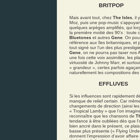
BRITPOP
Mais avant tout, chez
The Isles
, il
Moz, puis une pop-music s’appuyant
quelques arpèges amplifiés, qui lor
la première moitié des 90’s : toute
Bluetones
et autres
Gene
. On pour
référence aux îles britanniques, et
tout signé sur l’un des plus prestig
Gene
, on ne pourra pas taxer nos A
une fois cette voix assimilée, les 
virtuosité de Johnny Marr, et surto
« grandeur », certes parfois agaçan
naturellement les compositions de
EFFLUVES
Si les influences sont rapidement 
manque de relief certain. Car même
changements de direction (ainsi le
« Tropical Lamby » que l’on imagin
reconnaître que les chansons de
Th
tendance à être oubliées dès que l’
bien ancré dans le présent, ce plaisi
basse plus présente (« Flying Unde
donnent l’impression d’avoir affaire