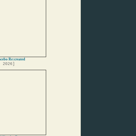
acebo Re:created
, 2026]