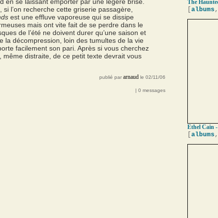
ed en se laissant emporter par une légère brise.
The Haunted
si l’on recherche cette griserie passagère,
[
albums
nds
est une effluve vaporeuse qui se dissipe
meuses mais ont vite fait de se perdre dans le
ques de l’été ne doivent durer qu’une saison et
e la décompression, loin des tumultes de la vie
rte facilement son pari. Après si vous cherchez
 même distraite, de ce petit texte devrait vous
arnaud
publié par
le 02/11/06
| 0 messages
Ethel Cain -
[
albums