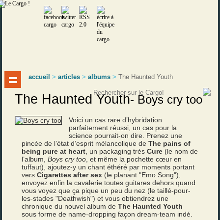
accueil
>
articles
>
albums
>
The Haunted Youth
The Haunted Youth
-
Boys cry too
Voici un cas rare d’hybridation
parfaitement réussi, un cas pour la
science pourrait-on dire. Prenez une
pincée de l’état d’esprit mélancolique de
The pains of
being pure at heart
, un packaging très
Cure
(le nom de
l’album,
Boys cry too
, et même la pochette cœur en
tuffaut), ajoutez-y un chant éthéré par moments portant
vers
Cigarettes after sex
(le planant "Emo Song"),
envoyez enfin la cavalerie toutes guitares dehors quand
vous voyez que ça pique un peu du nez (le taillé-pour-
les-stades "Deathwish") et vous obtiendrez une
chronique du nouvel album de
The Haunted Youth
sous forme de name-dropping façon dream-team indé.