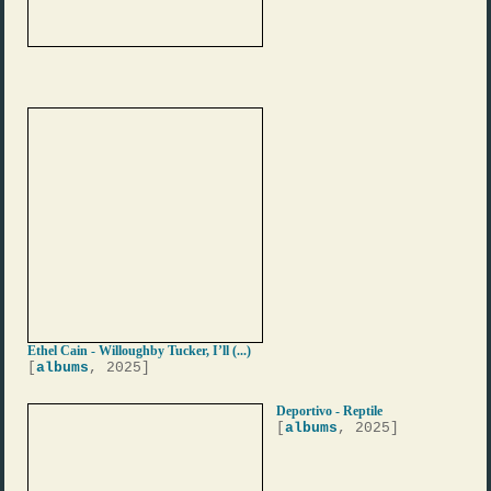
Ethel Cain - Willoughby Tucker, I’ll (...)
[
albums
, 2025]
Deportivo - Reptile
[
albums
, 2025]