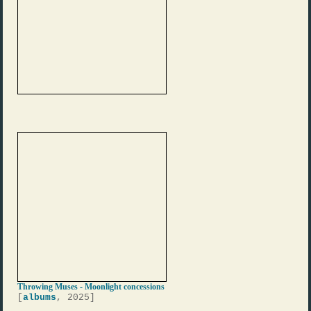
Throwing Muses - Moonlight concessions
[
albums
, 2025]