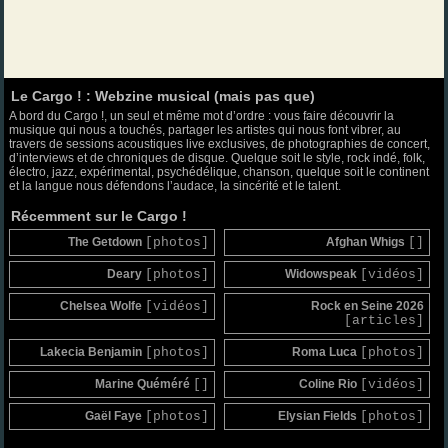
Le Cargo ! : Webzine musical (mais pas que)
A bord du Cargo !, un seul et même mot d’ordre : vous faire découvrir la
musique qui nous a touchés, partager les artistes qui nous font vibrer, au
travers de sessions acoustiques live exclusives, de photographies de concert,
d’interviews et de chroniques de disque. Quelque soit le style, rock indé, folk,
électro, jazz, expérimental, psychédélique, chanson, quelque soit le continent
et la langue nous défendons l’audace, la sincérité et le talent.
Récemment sur le Cargo !
The Getdown
[photos]
Afghan Whigs
[]
Deary
[photos]
Widowspeak
[vidéos]
Chelsea Wolfe
[vidéos]
Rock en Seine 2026
[articles]
Lakecia Benjamin
[photos]
Roma Luca
[photos]
Marine Quéméré
[]
Coline Rio
[vidéos]
Gaël Faye
[photos]
Elysian Fields
[photos]