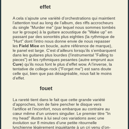
effet
A cela s’ajoute une variété d’orchestrations qui maintient
l’attention tout au long de l’album, des riffs accrocheurs
du single "Murder me" (par lequel nous sommes tombés
sur le groupe) à la guitare acoustique de "Wake up" en
passant par des sonorités plus eighties (la rythmique de
"Hurt" dont l’intro nous donne envie de nous repasser
les
Field Mice
en boucle, autre référence de marque),
le panel est large. C’est d’ailleurs lorsqu’ils s’embarquent
dans les guitares plus lourdes (l’instrumental "Falling to
pieces") et les rythmiques pesantes (autre emprunt aux
Cure
) qu’ils nous font le plus d’effet wow. A l’inverse, la
tentative de college-rock ("Forget me") est sans doute
celle qui, bien que pas désagréable, nous fait le moins
d’effet.
fouet
La rareté tient dans le fait que cette grande variété
d’approches, loin de faire pencher le disque vers
l’artifice et l’inconfort, nous embarque au contraire au
cœur même d’un univers singulier. Le premier titre "In
my head" illustre à lui seul ces variations avec une
évolution sur 8 minutes d’une petite ritournelle
lynchienne légèrement inquiétante à un cri venu d’on-