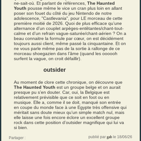
ne-sait-où. Et parlant de références,
The Haunted
Youth
pousse même le vice un cran plus loin en allant
poser son fouet du côté du jeu Nintendo de notre
adolescence, "Castlevania", pour LE morceau de cette
première moitié de 2026. Quoi de plus efficace qu’une
alternance d’un couplet arpèges-entêtantes/chant-tout-
calme et d’un refrain vague-saturée/chant-aérien ? On a
beau connaitre la formule par cœur, on est décidément
toujours aussi client, même passé la cinquantaine. Et on
ne vous parle même pas de la sortie à rallonge de ce
morceau shoegazien dans l’âme (quand les oooooh
surfent la vague, on croit défaillir).
outsider
Au moment de clore cette chronique, on découvre que
The Haunted Youth
est un groupe belge et on aurait
presque pu s’en douter. Car, oui, la Belgique est
relativement prévisible que ce soit en foot ou en
musique. Elle a, comme il se doit, manqué son entrée
en coupe du monde face à une Egypte très offensive qui
méritait sans doute mieux qu’un simple match nul, mais
elle laisse une fois encore éclore un excellent groupe
rock dans cette position d’outsider magnifique qui lui va
si bien.
publié par
gab
le 18/06/26
Partager :