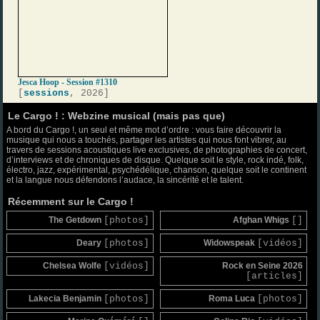
Jesca Hoop - Session #1310
[
sessions
, 2026]
Le Cargo ! : Webzine musical (mais pas que)
A bord du Cargo !, un seul et même mot d’ordre : vous faire découvrir la
musique qui nous a touchés, partager les artistes qui nous font vibrer, au
travers de sessions acoustiques live exclusives, de photographies de concert,
d’interviews et de chroniques de disque. Quelque soit le style, rock indé, folk,
électro, jazz, expérimental, psychédélique, chanson, quelque soit le continent
et la langue nous défendons l’audace, la sincérité et le talent.
Récemment sur le Cargo !
The Getdown
[photos]
Afghan Whigs
[]
Deary
[photos]
Widowspeak
[vidéos]
Chelsea Wolfe
[vidéos]
Rock en Seine 2026
[articles]
Lakecia Benjamin
[photos]
Roma Luca
[photos]