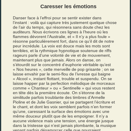
Caresser les émotions
Danser face à l’effroi pour se sentir exister dans
l’instant : voilà qui capture très justement quelque chose
de l’air du temps, qui résonnera sans doute chez les
auditeurs. Nous écrivons ces lignes à l’heure où les
flammes dévorent l’Australie, et « Il n’y a plus foule »
résonne particulièrement fort, dans ce qu’il dit de notre
peur incrédule. La voix est douce mais les mots sont
terribles, et la rythmique hypnotique soutenue de riffs
rageurs parle d’une volonté de vie et de mouvement,
maintenant plus que jamais. Alors on danse, on
s’étourdit sur le concentré d’euphorie véritable qu’est
« Nos heures », cette merveille de pop grisante ; on se
laisse envahir par le semi-flou de l’ivresse qui baigne
« Alcool », instant flottant, trouble et suspendu. On se
laisse happer par la perfection mélodique de morceaux
comme « Chanteur » ou « Sentinelle » qui vous restent
en tête dès la première écoute. On s’étonne de la
similitude parfois troublante des timbres d’Armelle
Pioline et de Julie Gasnier, qui se partagent l’écriture et
le chant, et dont les voix semblent parfois n’en former
qu’une, caressant la surface des émotions avec une
même douceur plutôt que de les empoigner. Il n’y a
aucune violence mais une tension, une énergie jusque
dans la tristesse qui n’est jamais plombante, la musique
venant parfois désamorcer celle que pourraient