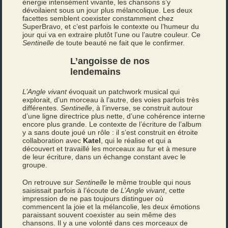
énergie intensément vivante, les chansons s’y
dévoilaient sous un jour plus mélancolique. Les deux
facettes semblent coexister constamment chez
SuperBravo, et c’est parfois le contexte ou l’humeur du
jour qui va en extraire plutôt l’une ou l’autre couleur. Ce
Sentinelle
de toute beauté ne fait que le confirmer.
L’angoisse de nos
lendemains
L’Angle vivant
évoquait un patchwork musical qui
explorait, d’un morceau à l’autre, des voies parfois très
différentes.
Sentinelle
, à l’inverse, se construit autour
d’une ligne directrice plus nette, d’une cohérence interne
encore plus grande. Le contexte de l’écriture de l’album
y a sans doute joué un rôle : il s’est construit en étroite
collaboration avec
Katel
, qui le réalise et qui a
découvert et travaillé les morceaux au fur et à mesure
de leur écriture, dans un échange constant avec le
groupe.
On retrouve sur
Sentinelle
le même trouble qui nous
saisissait parfois à l’écoute de
L’Angle vivant
, cette
impression de ne pas toujours distinguer où
commencent la joie et la mélancolie, les deux émotions
paraissant souvent coexister au sein même des
chansons. Il y a une volonté dans ces morceaux de