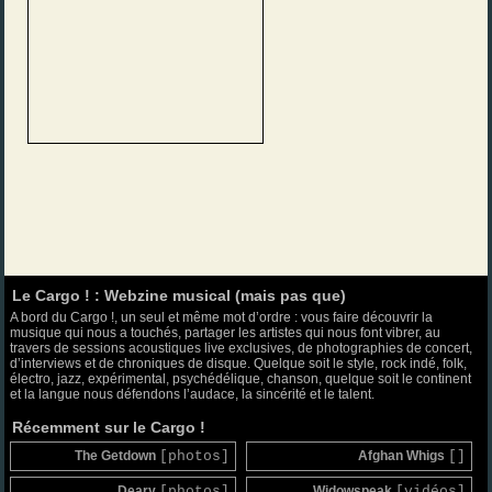
Le Cargo ! : Webzine musical (mais pas que)
A bord du Cargo !, un seul et même mot d’ordre : vous faire découvrir la
musique qui nous a touchés, partager les artistes qui nous font vibrer, au
travers de sessions acoustiques live exclusives, de photographies de concert,
d’interviews et de chroniques de disque. Quelque soit le style, rock indé, folk,
électro, jazz, expérimental, psychédélique, chanson, quelque soit le continent
et la langue nous défendons l’audace, la sincérité et le talent.
Récemment sur le Cargo !
The Getdown
[photos]
Afghan Whigs
[]
Deary
[photos]
Widowspeak
[vidéos]