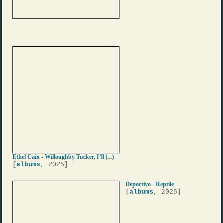
Ethel Cain - Willoughby Tucker, I’ll (...)
[
albums
, 2025]
Deportivo - Reptile
[
albums
, 2025]