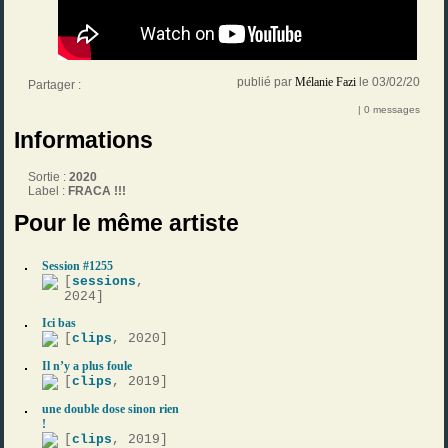
publié par
Mélanie Fazi
le 03/02/20
Partager :
| 0 messages
Informations
Sortie :
2020
Label :
FRACA !!!
Pour le même artiste
Session #1255
[
sessions
,
2024]
Ici bas
[
clips
, 2020]
Il n’y a plus foule
[
clips
, 2019]
une double dose sinon rien
!
[
clips
, 2019]