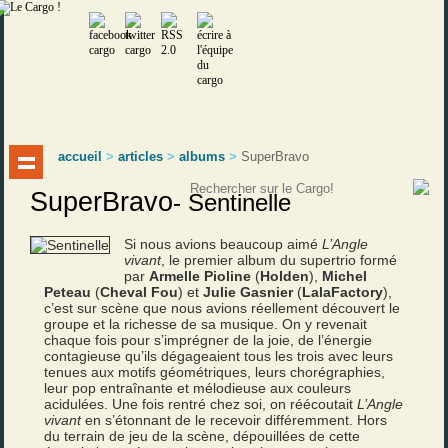
accueil
>
articles
>
albums
>
SuperBravo
SuperBravo
-
Sentinelle
Si nous avions beaucoup aimé
L’Angle
vivant
, le premier album du supertrio formé
par
Armelle Pioline
(
Holden
),
Michel
Peteau
(
Cheval Fou
) et
Julie Gasnier
(
LalaFactory
),
c’est sur scène que nous avions réellement découvert le
groupe et la richesse de sa musique. On y revenait
chaque fois pour s’imprégner de la joie, de l’énergie
contagieuse qu’ils dégageaient tous les trois avec leurs
tenues aux motifs géométriques, leurs chorégraphies,
leur pop entraînante et mélodieuse aux couleurs
acidulées. Une fois rentré chez soi, on réécoutait
L’Angle
vivant
en s’étonnant de le recevoir différemment. Hors
du terrain de jeu de la scène, dépouillées de cette