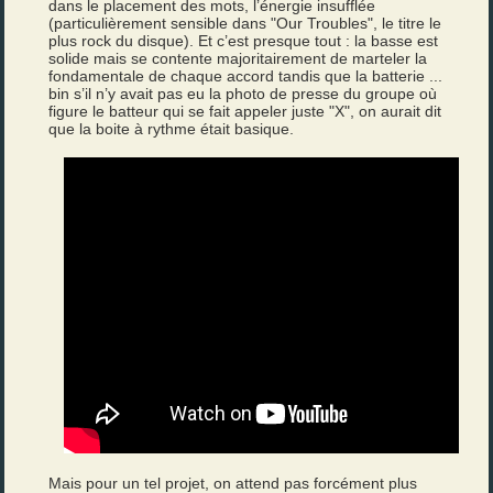
dans le placement des mots, l’énergie insufflée
(particulièrement sensible dans "Our Troubles", le titre le
plus rock du disque). Et c’est presque tout : la basse est
solide mais se contente majoritairement de marteler la
fondamentale de chaque accord tandis que la batterie ...
bin s’il n’y avait pas eu la photo de presse du groupe où
figure le batteur qui se fait appeler juste "X", on aurait dit
que la boite à rythme était basique.
Mais pour un tel projet, on attend pas forcément plus