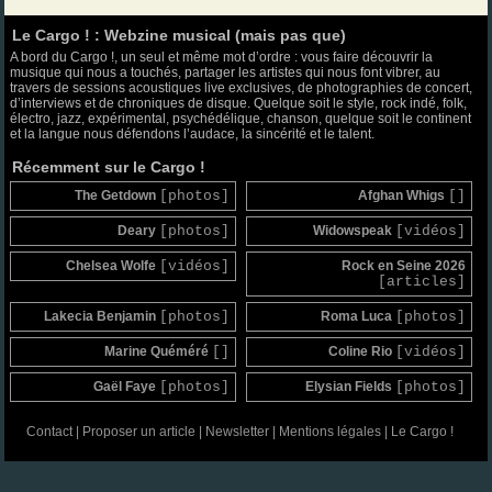
Le Cargo ! : Webzine musical (mais pas que)
A bord du Cargo !, un seul et même mot d’ordre : vous faire découvrir la
musique qui nous a touchés, partager les artistes qui nous font vibrer, au
travers de sessions acoustiques live exclusives, de photographies de concert,
d’interviews et de chroniques de disque. Quelque soit le style, rock indé, folk,
électro, jazz, expérimental, psychédélique, chanson, quelque soit le continent
et la langue nous défendons l’audace, la sincérité et le talent.
Récemment sur le Cargo !
The Getdown
[photos]
Afghan Whigs
[]
Deary
[photos]
Widowspeak
[vidéos]
Chelsea Wolfe
[vidéos]
Rock en Seine 2026
[articles]
Lakecia Benjamin
[photos]
Roma Luca
[photos]
Marine Quéméré
[]
Coline Rio
[vidéos]
Gaël Faye
[photos]
Elysian Fields
[photos]
Contact
|
Proposer un article
|
Newsletter
|
Mentions légales
|
Le Cargo !