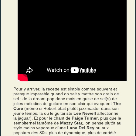
Pour y arriver, la recette est simple comme souvent et
presque imparable quand on sait y mettre son grain de
sel : de la dream-pop donc mais en guise de sel(s) de
jolies mélodies de guitare en son clair qui évoquent
The
Cure
(même si Robert était plutôt jazzmaster dans son
jeune temps, là où le guitariste
Lee Newell
affectionne
la jaguar). Et pour le chant de
Paige Turner
, plus que le
sempiternel fantôme de
Mazzy Star,
, on pense plutôt au
style moins vaporeux d’une
Lana Del Rey
ou aux
popstars des 80s, plus de dynamique, plus de variété