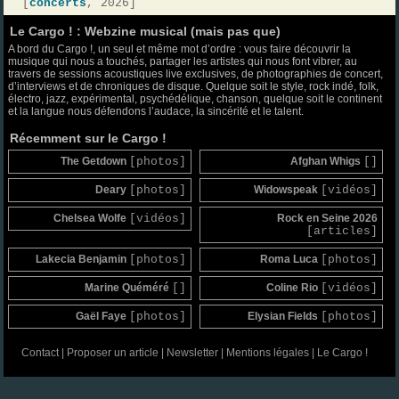
[
concerts
, 2026]
Le Cargo ! : Webzine musical (mais pas que)
A bord du Cargo !, un seul et même mot d’ordre : vous faire découvrir la
musique qui nous a touchés, partager les artistes qui nous font vibrer, au
travers de sessions acoustiques live exclusives, de photographies de concert,
d’interviews et de chroniques de disque. Quelque soit le style, rock indé, folk,
électro, jazz, expérimental, psychédélique, chanson, quelque soit le continent
et la langue nous défendons l’audace, la sincérité et le talent.
Récemment sur le Cargo !
The Getdown
[photos]
Afghan Whigs
[]
Deary
[photos]
Widowspeak
[vidéos]
Chelsea Wolfe
[vidéos]
Rock en Seine 2026
[articles]
Lakecia Benjamin
[photos]
Roma Luca
[photos]
Marine Quéméré
[]
Coline Rio
[vidéos]
Gaël Faye
[photos]
Elysian Fields
[photos]
Contact
|
Proposer un article
|
Newsletter
|
Mentions légales
|
Le Cargo !