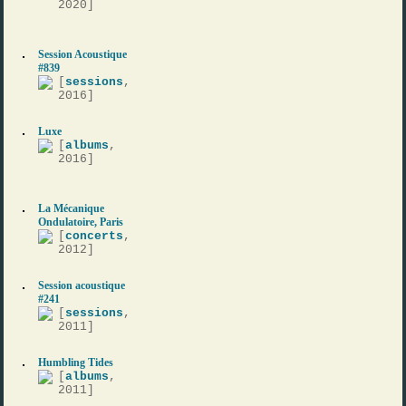
2020]
Session Acoustique
#839
[
sessions
,
2016]
Luxe
[
albums
,
2016]
La Mécanique
Ondulatoire, Paris
[
concerts
,
2012]
Session acoustique
#241
[
sessions
,
2011]
Humbling Tides
[
albums
,
2011]