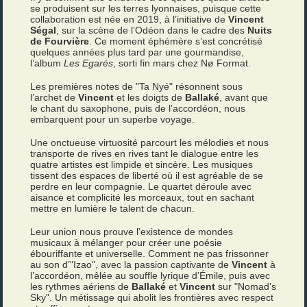
se produisent sur les terres lyonnaises, puisque cette
collaboration est née en 2019, à l’initiative de
Vincent
Ségal
, sur la scène de l’Odéon dans le cadre des
Nuits
de Fourvière
. Ce moment éphémère s’est concrétisé
quelques années plus tard par une gourmandise,
l’album
Les Egarés
, sorti fin mars chez Nø Format.
Les premières notes de "Ta Nyé" résonnent sous
l’archet de
Vincent
et les doigts de
Ballaké
, avant que
le chant du saxophone, puis de l’accordéon, nous
embarquent pour un superbe voyage.
Une onctueuse virtuosité parcourt les mélodies et nous
transporte de rives en rives tant le dialogue entre les
quatre artistes est limpide et sincère. Les musiques
tissent des espaces de liberté où il est agréable de se
perdre en leur compagnie. Le quartet déroule avec
aisance et complicité les morceaux, tout en sachant
mettre en lumière le talent de chacun.
Leur union nous prouve l’existence de mondes
musicaux à mélanger pour créer une poésie
ébouriffante et universelle. Comment ne pas frissonner
au son d’"Izao", avec la passion captivante de
Vincent
à
l’accordéon, mêlée au souffle lyrique d’Émile, puis avec
les rythmes aériens de
Ballaké
et
Vincent
sur "Nomad’s
Sky". Un métissage qui abolit les frontières avec respect