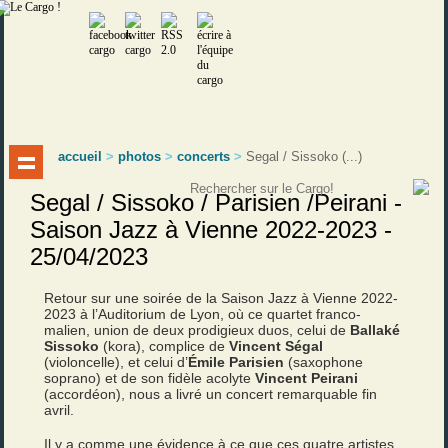
accueil
>
photos
>
concerts
>
Segal / Sissoko (...)
Segal / Sissoko / Parisien /Peirani -
Saison Jazz à Vienne 2022-2023 -
25/04/2023
Retour sur une soirée de la Saison Jazz à Vienne 2022-
2023 à l’Auditorium de Lyon, où ce quartet franco-
malien, union de deux prodigieux duos, celui de
Ballaké
Sissoko
(kora), complice de
Vincent Ségal
(violoncelle), et celui d’
Émile Parisien
(saxophone
soprano) et de son fidèle acolyte
Vincent Peirani
(accordéon), nous a livré un concert remarquable fin
avril.
Il y a comme une évidence à ce que ces quatre artistes