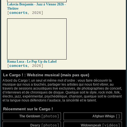
Lakecia Benjamin - Jazz à Vienne 2026 -
Théâtre
[
concerts
, 2026]
Roma Luca - Le Pop Up du Label
[
concerts
, 2026]
Le Cargo ! : Webzine musical (mais pas que)
A bord du Cargo !, un seul et même mot d’ordre : vous faire découvrir la
musique qui nous a touchés, partager les artistes qui nous font vibrer, au
travers de sessions acoustiques live exclusives, de photographies de concert,
d’interviews et de chroniques de disque. Quelque soit le style, rock indé, folk,
électro, jazz, expérimental, psychédélique, chanson, quelque soit le continent
et la langue nous défendons l’audace, la sincérité et le talent.
Récemment sur le Cargo !
The Getdown
[photos]
Afghan Whigs
[]
Deary
[photos]
Widowspeak
[vidéos]