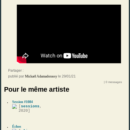
Partager :
publié par
Mickaël Adamadorassy
le 29/01/21
| 0 messages
Pour le même artiste
Session #1084
[
sessions
,
2020]
Échos