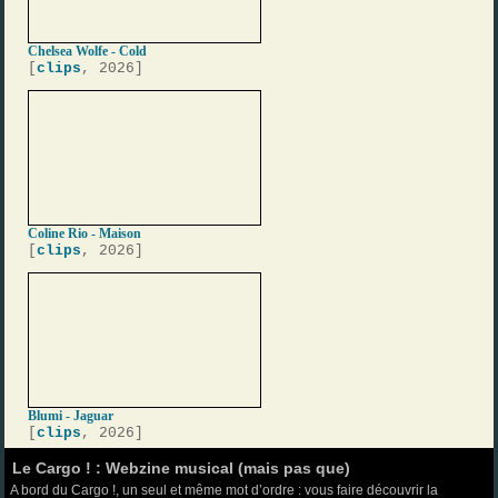
Chelsea Wolfe - Cold
[
clips
, 2026]
Coline Rio - Maison
[
clips
, 2026]
Blumi - Jaguar
[
clips
, 2026]
Le Cargo ! : Webzine musical (mais pas que)
A bord du Cargo !, un seul et même mot d’ordre : vous faire découvrir la