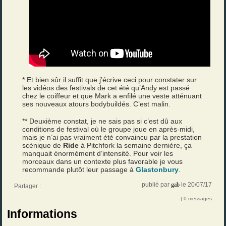
* Et bien sûr il suffit que j’écrive ceci pour constater sur
les vidéos des festivals de cet été qu’Andy est passé
chez le coiffeur et que Mark a enfilé une veste atténuant
ses nouveaux atours bodybuildés. C’est malin.
** Deuxième constat, je ne sais pas si c’est dû aux
conditions de festival où le groupe joue en après-midi,
mais je n’ai pas vraiment été convaincu par la prestation
scénique de
Ride
à Pitchfork la semaine dernière, ça
manquait énormément d’intensité. Pour voir les
morceaux dans un contexte plus favorable je vous
recommande plutôt leur passage à
Glastonbury
.
publié par
gab
le 20/07/17
Partager :
| 0 messages
Informations