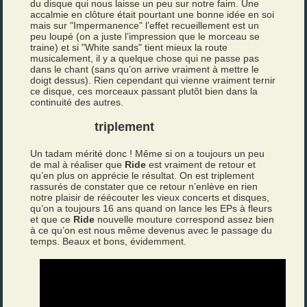
du disque qui nous laisse un peu sur notre faim. Une
accalmie en clôture était pourtant une bonne idée en soi
mais sur "Impermanence" l’effet recueillement est un
peu loupé (on a juste l’impression que le morceau se
traine) et si "White sands" tient mieux la route
musicalement, il y a quelque chose qui ne passe pas
dans le chant (sans qu’on arrive vraiment à mettre le
doigt dessus). Rien cependant qui vienne vraiment ternir
ce disque, ces morceaux passant plutôt bien dans la
continuité des autres.
triplement
Un tadam mérité donc ! Même si on a toujours un peu
de mal à réaliser que
Ride
est vraiment de retour et
qu’en plus on apprécie le résultat. On est triplement
rassurés de constater que ce retour n’enlève en rien
notre plaisir de réécouter les vieux concerts et disques,
qu’on a toujours 16 ans quand on lance les EPs à fleurs
et que ce
Ride
nouvelle mouture correspond assez bien
à ce qu’on est nous même devenus avec le passage du
temps. Beaux et bons, évidemment.