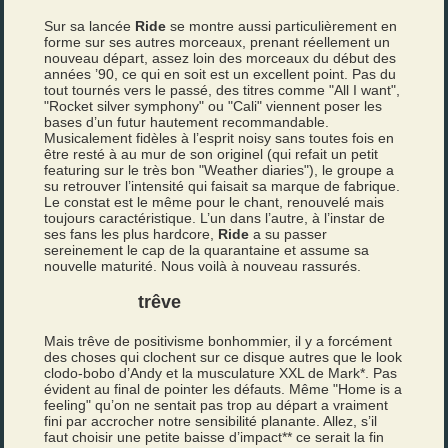
Sur sa lancée
Ride
se montre aussi particulièrement en
forme sur ses autres morceaux, prenant réellement un
nouveau départ, assez loin des morceaux du début des
années ’90, ce qui en soit est un excellent point. Pas du
tout tournés vers le passé, des titres comme "All I want",
"Rocket silver symphony" ou "Cali" viennent poser les
bases d’un futur hautement recommandable.
Musicalement fidèles à l’esprit noisy sans toutes fois en
être resté à au mur de son originel (qui refait un petit
featuring sur le très bon "Weather diaries"), le groupe a
su retrouver l’intensité qui faisait sa marque de fabrique.
Le constat est le même pour le chant, renouvelé mais
toujours caractéristique. L’un dans l’autre, à l’instar de
ses fans les plus hardcore,
Ride
a su passer
sereinement le cap de la quarantaine et assume sa
nouvelle maturité. Nous voilà à nouveau rassurés.
trêve
Mais trêve de positivisme bonhommier, il y a forcément
des choses qui clochent sur ce disque autres que le look
clodo-bobo d’Andy et la musculature XXL de Mark*. Pas
évident au final de pointer les défauts. Même "Home is a
feeling" qu’on ne sentait pas trop au départ a vraiment
fini par accrocher notre sensibilité planante. Allez, s’il
faut choisir une petite baisse d’impact** ce serait la fin