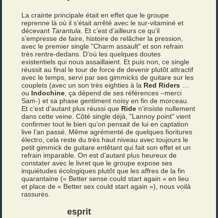
La crainte principale était en effet que le groupe
reprenne là où il s’était arrêté avec le sur-vitaminé et
décevant
Tarantula
. Et c’est d’ailleurs ce qu’il
s’empresse de faire, histoire de relâcher la pression,
avec le premier single "Charm assault" et son refrain
très rentre-dedans. D’où les quelques doutes
existentiels qui nous assaillaient. Et puis non, ce single
réussit au final le tour de force de devenir plutôt attractif
avec le temps, servi par ses gimmicks de guitare sur les
couplets (avec un son très eighties à la
Red Riders
…
ou
Indochine
, ça dépend de ses références –merci
Sam-) et sa phase gentiment noisy en fin de morceau.
Et c’est d’autant plus réussi que
Ride
n’insiste nullement
dans cette veine. Côté single déjà, "Lannoy point" vient
confirmer tout le bien qu’on pensait de lui en captation
live l’an passé. Même agrémenté de quelques fioritures
électro, cela reste du très haut niveau avec toujours le
petit gimmick de guitare entêtant qui fait son effet et un
refrain imparable. On est d’autant plus heureux de
constater avec le livret que le groupe expose ses
inquiétudes écologiques plutôt que les affres de la fin
quarantaine (« Better sense could start again » en lieu
et place de « Better sex could start again »), nous voilà
rassurés.
esprit