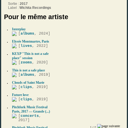
Sortie :
2017
Label :
Wichita Recordings
Pour le même artiste
Interplay
[
albums
, 2024]
Elysée Montmartre, Paris
[
lives
, 2022]
KEXP "This is not a safe
place" session
[
zooms
, 2020]
This is not a safe place
[
albums
, 2019]
Clouds of Saint Marie
[
clips
, 2019]
Future love
[
clips
, 2019]
Pitchfork Music Festival
Paris, 2017 — Grande (...)
[
concerts
,
2017]
Pitchfork Music Festival
1
/ 2