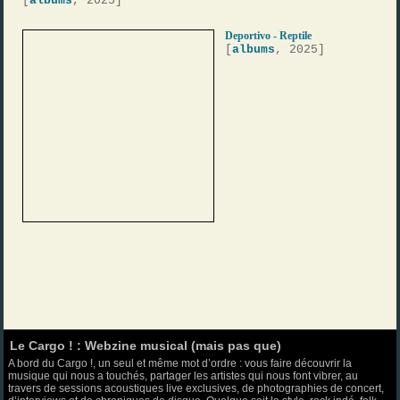
[
albums
, 2025]
Deportivo - Reptile
[
albums
, 2025]
Le Cargo ! : Webzine musical (mais pas que)
A bord du Cargo !, un seul et même mot d’ordre : vous faire découvrir la
musique qui nous a touchés, partager les artistes qui nous font vibrer, au
travers de sessions acoustiques live exclusives, de photographies de concert,