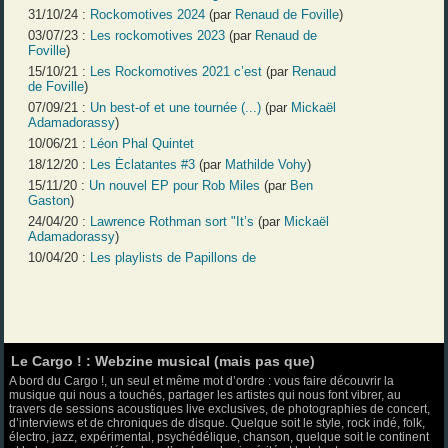
31/10/24 :
Rockomotives 2024
(par
Renaud de Foville
)
03/07/23 :
Les rockomotives 2023
(par
Renaud de
Foville
)
15/10/21 :
Les Rockomotives 2021 c’est
(par
Renaud
de Foville
)
07/09/21 :
Un best-of et une tournée (...)
(par
Mickaël
Adamadorassy
)
10/06/21 :
Léon Phal Quintet
18/12/20 :
Les Éclatantes #3
(par
Mathilde Vohy
)
15/11/20 :
Un nouvel EP pour Rob Miles
(par
Ben
Gaston
)
24/04/20 :
Lawrence Rothman sort "It’s
(par
Mickaël
Adamadorassy
)
10/04/20 :
Les playlists de Papillons de
Le Cargo ! : Webzine musical (mais pas que)
A bord du Cargo !, un seul et même mot d’ordre : vous faire découvrir la
musique qui nous a touchés, partager les artistes qui nous font vibrer, au
travers de sessions acoustiques live exclusives, de photographies de concert,
d’interviews et de chroniques de disque. Quelque soit le style, rock indé, folk,
électro, jazz, expérimental, psychédélique, chanson, quelque soit le continent