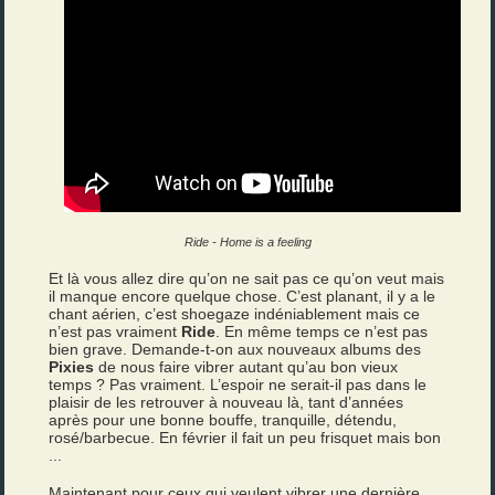
Ride - Home is a feeling
Et là vous allez dire qu’on ne sait pas ce qu’on veut mais
il manque encore quelque chose. C’est planant, il y a le
chant aérien, c’est shoegaze indéniablement mais ce
n’est pas vraiment
Ride
. En même temps ce n’est pas
bien grave. Demande-t-on aux nouveaux albums des
Pixies
de nous faire vibrer autant qu’au bon vieux
temps ? Pas vraiment. L’espoir ne serait-il pas dans le
plaisir de les retrouver à nouveau là, tant d’années
après pour une bonne bouffe, tranquille, détendu,
rosé/barbecue. En février il fait un peu frisquet mais bon
...
Maintenant pour ceux qui veulent vibrer une dernière