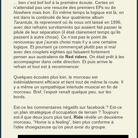
... ben c’est bof bof à la première écoute. Certes on
n’attendait pas une resucée des premiers EPs ou de
Nowhere
mais bon. En même temps la logique est là, on
est dans la continuité de leur quatrième album
Tarantula
, ils reprennent où ils nous ont laissé en 1996,
avec des refrains survitaminés qui avaient fait passer la
pilule de leur séparation (il était clairement temps qu’ils
passent à autre chose). Ce n’est pas le point de
renouveau que j’aurais choisi mais il y a une certaine
logique. Et pourtant ça commençait plutôt pas si mal
avec des couplets eighties qui faisaient fortement
penser aux australiens de
Red riders
. On était prêt à les
accompagner dans cette direction. Et puis arrive le
refrain et tout est à recommencer.
Quelques écoutes plus loin, le morceau est
indéniablement efficace et tient tout de même la route. Il
y a même un sympathique interlude musical en fin de
morceau. Bref, l’espoir renaît quelque peu, sur les
bords.
Est-ce les commentaires négatifs sur facebook ? Est-ce
un plan stratégique d’occupation de terrain ? Toujours
est-il que deux jours plus tard,
Ride
révèle un deuxième
morceau, "Home is a feeling", bien plus conforme à
l’idée shoegazeuse qu’on peut avoir du groupe.