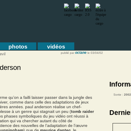
photos
vidéos
octane
publié par
le 03/04/02
evil
nderson
Inform
Sortie :
2002
me qu’on a failli laisser passer dans la jungle des
hiver, comme dans celle des adaptations de jeux
ières années. paul anderson réalise un chef-
Dernie
lesse à un genre qui stagnait un peu (
tomb raider
les phases symboliques du jeu vidéo ont réussi à
pation qui va chercher autant du côté de
tience des nouvelles de l’adaptation de l’œuvre
 cunningham
) que de
maurice dantec
. le