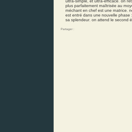
ultra-simple, et ultra-efficace. on 
plus parfaitement maîtrisée au moyen
méchant en chef est une matrice. ne
est entré dans une nouvelle phase : 
sa splendeur. on attend le second 
Partager :