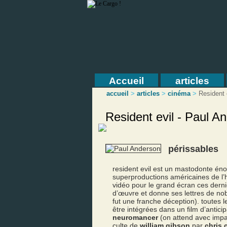
Accueil
articles
accueil
>
articles
>
cinéma
>
Resident 
Resident evil - Paul A
périssables
resident evil est un mastodonte énor
superproductions américaines de l’
vidéo pour le grand écran ces dern
d’œuvre et donne ses lettres de nob
fut une franche déception). toutes 
être intégrées dans un film d’antici
neuromancer
(on attend avec impa
culte de
william gibson
par
chris