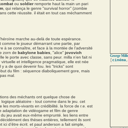
 kombat
ou
soldier
remporte haut la main un pari
om
, qui relança le genre "survival horror" (zombie
dans cette réussite. il était en tout cas méchamment
 à l’héroïne marche au-delà de toute espérance.
ut comme le joueur démarrant une partie, par
e à se connaître, et face à la montée de l’adversité
ie zorn de
babylone babies
, "alice"
jovovich
George Mille
le le porte avec classe, sans peur. milla n’en fait ni
[
cinéma
 virtuelle et intelligence pragmatique, elle est née
il y a de quoi devenir fou. les "tricks" sont
 début du film : séquence diaboliquement gore, mais
 pas mal.
itions des méchants ont quelque chose de
logique aléatoire - tout comme dans le jeu. cet
les morts-vivants en crédibilité. la force de r.e. est
re adaptation de vidéogame et film de genre
s du jeu avait eux-même emprunté. les liens entre
décidément des thèses entières, tellement ils sont
ici d’être écrit. et paul anderson a fait simple,