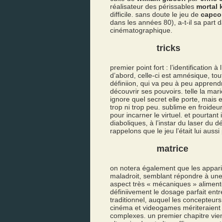
réalisateur des périssables
mortal
difficile. sans doute le jeu de
capc
dans les années 80), a-t-il sa part 
cinématographique.
tricks
premier point fort : l’identification
d’abord, celle-ci est amnésique, to
définiion, qui va peu à peu apprendr
découvrir ses pouvoirs. telle la mar
ignore quel secret elle porte, mais el
trop ni trop peu. sublime en froideur
pour incarner le virtuel. et pourtant 
diaboliques, à l’instar du laser du
rappelons que le jeu l’était lui aussi
matrice
on notera également que les appar
maladroit, semblant répondre à une 
aspect très « mécaniques » alimente 
définiivement le dosage parfait ent
traditionnel, auquel les concepteur
cinéma et videogames mériteraient 
complexes. un premier chapitre vient 