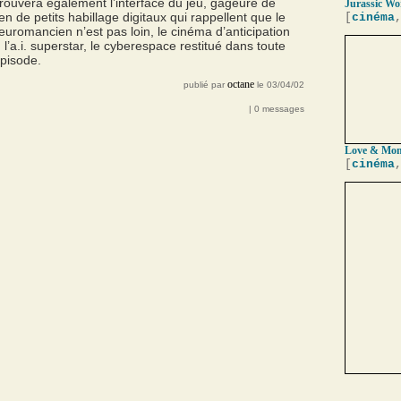
retrouvera également l’interface du jeu, gageure de
Jurassic Wor
 de petits habillage digitaux qui rappellent que le
[
cinéma
uromancien n’est pas loin, le cinéma d’anticipation
l’a.i. superstar, le cyberespace restitué dans toute
épisode.
octane
publié par
le 03/04/02
| 0 messages
Love & Mons
[
cinéma