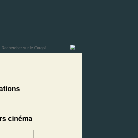
ations
rs cinéma