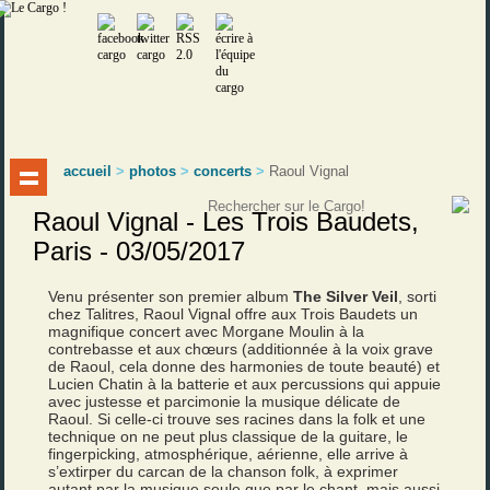
accueil
>
photos
>
concerts
>
Raoul Vignal
Raoul Vignal - Les Trois Baudets,
Paris - 03/05/2017
Venu présenter son premier album
The Silver Veil
, sorti
chez Talitres, Raoul Vignal offre aux Trois Baudets un
magnifique concert avec Morgane Moulin à la
contrebasse et aux chœurs (additionnée à la voix grave
de Raoul, cela donne des harmonies de toute beauté) et
Lucien Chatin à la batterie et aux percussions qui appuie
avec justesse et parcimonie la musique délicate de
Raoul. Si celle-ci trouve ses racines dans la folk et une
technique on ne peut plus classique de la guitare, le
fingerpicking, atmosphérique, aérienne, elle arrive à
s’extirper du carcan de la chanson folk, à exprimer
autant par la musique seule que par le chant, mais aussi