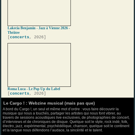
Lakecia Benjamin - Jazz à Vienne 2026 -
Théâtre
[
concerts
, 2026]
Roma Luca - Le Pop Up du Label
[
concerts
, 2026]
Le Cargo ! : Webzine musical (mais pas que)
A bord du Cargo !, un seul et même mot d’ordre : vous faire découvrir la
musique qui nous a touchés, partager les artistes qui nous font vibrer, au
travers de sessions acoustiques live exclusives, de photographies de concert,
d’interviews et de chroniques de disque. Quelque soit le style, rock indé, folk,
électro, jazz, expérimental, psychédélique, chanson, quelque soit le continent
et la langue nous défendons l’audace, la sincérité et le talent.