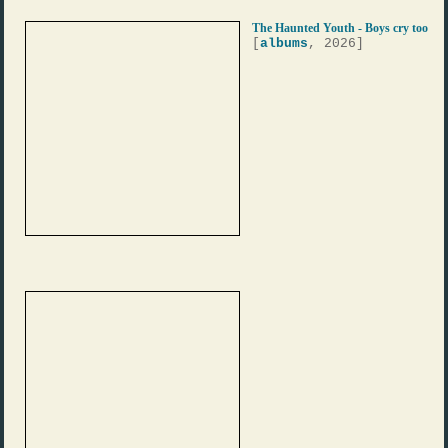
The Haunted Youth - Boys cry too
[
albums
, 2026]