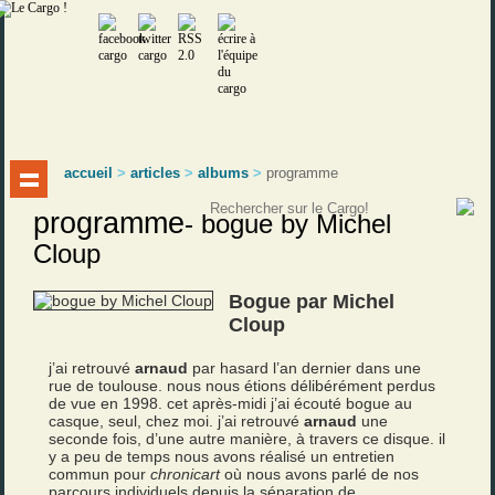
accueil
>
articles
>
albums
>
programme
programme
-
bogue by Michel
Cloup
Bogue par Michel
Cloup
j’ai retrouvé
arnaud
par hasard l’an dernier dans une
rue de toulouse. nous nous étions délibérément perdus
de vue en 1998. cet après-midi j’ai écouté bogue au
casque, seul, chez moi. j’ai retrouvé
arnaud
une
seconde fois, d’une autre manière, à travers ce disque. il
y a peu de temps nous avons réalisé un entretien
commun pour
chronicart
où nous avons parlé de nos
parcours individuels depuis la séparation de