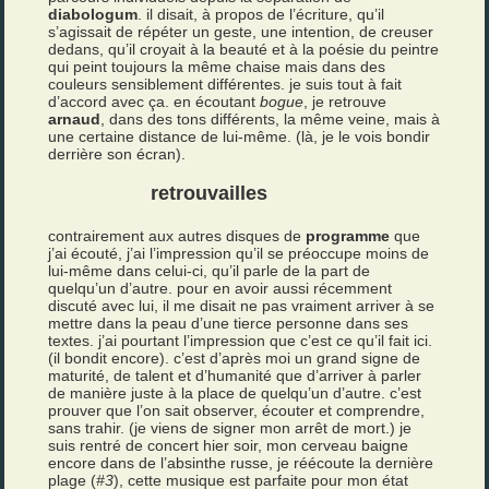
diabologum
. il disait, à propos de l’écriture, qu’il
s’agissait de répéter un geste, une intention, de creuser
dedans, qu’il croyait à la beauté et à la poésie du peintre
qui peint toujours la même chaise mais dans des
couleurs sensiblement différentes. je suis tout à fait
d’accord avec ça. en écoutant
bogue
, je retrouve
arnaud
, dans des tons différents, la même veine, mais à
une certaine distance de lui-même. (là, je le vois bondir
derrière son écran).
retrouvailles
contrairement aux autres disques de
programme
que
j’ai écouté, j’ai l’impression qu’il se préoccupe moins de
lui-même dans celui-ci, qu’il parle de la part de
quelqu’un d’autre. pour en avoir aussi récemment
discuté avec lui, il me disait ne pas vraiment arriver à se
mettre dans la peau d’une tierce personne dans ses
textes. j’ai pourtant l’impression que c’est ce qu’il fait ici.
(il bondit encore). c’est d’après moi un grand signe de
maturité, de talent et d’humanité que d’arriver à parler
de manière juste à la place de quelqu’un d’autre. c’est
prouver que l’on sait observer, écouter et comprendre,
sans trahir. (je viens de signer mon arrêt de mort.) je
suis rentré de concert hier soir, mon cerveau baigne
encore dans de l’absinthe russe, je réécoute la dernière
plage (
#3
), cette musique est parfaite pour mon état