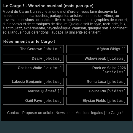
Le Cargo ! : Webzine musical (mais pas que)
A bord du Cargo !, un seul et même mot d’ordre : vous faire découvrir la
musique qui nous a touchés, partager les artistes qui nous font vibrer, au
travers de sessions acoustiques live exclusives, de photographies de concert,
d’interviews et de chroniques de disque. Quelque soit le style, rock indé, folk,
électro, jazz, expérimental, psychédélique, chanson, quelque soit le continent
et la langue nous défendons l’audace, la sincérité et le talent.
Récemment sur le Cargo !
The Getdown
[photos]
Afghan Whigs
[]
Deary
[photos]
Widowspeak
[vidéos]
Chelsea Wolfe
[vidéos]
Rock en Seine 2026
[articles]
Lakecia Benjamin
[photos]
Roma Luca
[photos]
Marine Quéméré
[]
Coline Rio
[vidéos]
Gaël Faye
[photos]
Elysian Fields
[photos]
Contact
|
Proposer un article
|
Newsletter
|
Mentions légales
|
Le Cargo !