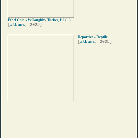
Ethel Cain - Willoughby Tucker, I’ll (...)
[
albums
, 2025]
Deportivo - Reptile
[
albums
, 2025]