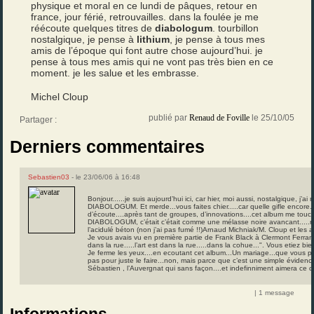
physique et moral en ce lundi de pâques, retour en
france, jour férié, retrouvailles. dans la foulée je me
réécoute quelques titres de
diabologum
. tourbillon
nostalgique, je pense à
lithium
, je pense à tous mes
amis de l’époque qui font autre chose aujourd’hui. je
pense à tous mes amis qui ne vont pas très bien en ce
moment. je les salue et les embrasse.
Michel Cloup
publié par
Renaud de Foville
le 25/10/05
Partager :
Derniers commentaires
Sebastien03
- le 23/06/06 à 16:48
Bonjour......je suis aujourd’hui ici, car hier, moi aussi, nostalgique, j’a
DIABOLOGUM. Et merde...vous faites chier.....car quelle gifle encore.
d’écoute....après tant de groupes, d’innovations....cet album me touc
DIABOLOGUM, c’était c’était comme une mélasse noire avancant.....re
l’acidulé béton (non j’ai pas fumé !!)Arnaud Michniak/M. Cloup et les a
Je vous avais vu en première partie de Frank Black à Clermont Ferrand.
dans la rue.....l’art est dans la rue.....dans la cohue...". Vous etiez b
Je ferme les yeux....en ecoutant cet album...Un mariage...que vous po
pas pour juste le faire...non, mais parce que c’est une simple évidenc
Sébastien , l’Auvergnat qui sans façon....et indefinniment aimera ce 
| 1 message