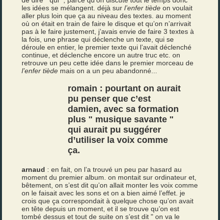
de dire " qui ", parce qu’on discute tout le temps donc
les idées se mélangent. déjà sur
l’enfer tiède
on voulait
aller plus loin que ça au niveau des textes. au moment
où on était en train de faire le disque et qu’on n’arrivait
pas à le faire justement, j’avais envie de faire 3 textes à
la fois, une phrase qui déclenche un texte, qui se
déroule en entier, le premier texte qui l’avait déclenché
continue, et déclenche encore un autre truc etc. on
retrouve un peu cette idée dans le premier morceau de
l’enfer tiède
mais on a un peu abandonné...
romain : pourtant on aurait
pu penser que c’est
damien
, avec sa formation
plus " musique savante "
qui aurait pu suggérer
d’utiliser la voix comme
ça.
arnaud
: en fait, on l’a trouvé un peu par hasard au
moment du premier album. on montait sur ordinateur et,
bêtement, on s’est dit qu’on allait monter les voix comme
on le faisait avec les sons et on a bien aimé l’effet. je
crois que ça correspondait à quelque chose qu’on avait
en tête depuis un moment, et il se trouve qu’on est
tombé dessus et tout de suite on s’est dit " on va le