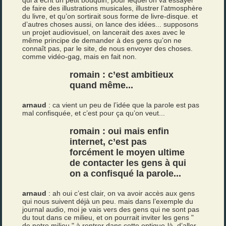
qui a écrit un petit bouquin, pour lequel on va essayer
de faire des illustrations musicales, illustrer l’atmosphère
du livre, et qu’on sortirait sous forme de livre-disque. et
d’autres choses aussi, on lance des idées... supposons
un projet audiovisuel, on lancerait des axes avec le
même principe de demander à des gens qu’on ne
connaît pas, par le site, de nous envoyer des choses.
comme vidéo-gag, mais en fait non.
romain : c’est ambitieux
quand même...
arnaud
: ca vient un peu de l’idée que la parole est pas
mal confisquée, et c’est pour ça qu’on veut...
romain : oui mais enfin
internet, c’est pas
forcément le moyen ultime
de contacter les gens à qui
on a confisqué la parole...
arnaud
: ah oui c’est clair, on va avoir accès aux gens
qui nous suivent déjà un peu. mais dans l’exemple du
journal audio, moi je vais vers des gens qui ne sont pas
du tout dans ce milieu, et on pourrait inviter les gens "
de notre milieu " à rentrer dans cette optique-là, d’aller