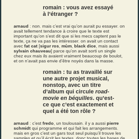
romain : vous avez essayé
à l’étranger ?
arnaud
: non. mais c’est vrai qu’on aurait pu essayer. on
avait tellement tendance à croire que le texte est
important qu’on s’est dit que si les mecs captent pas le
texte, ça ne va pas les intéresser. on avait un contact
avec
fat cat
[
sigur ros
,
mùm
,
black dice
, mais aussi
sylvain chauveau
] parce qu’on avait sorti un single
chez eux mais ils avaient vraiment beaucoup de boulot,
et on n’avait pas envie d’être noyés dans la masse.
romain : tu as travaillé sur
une autre projet musical,
nonstop
, avec un titre
d’album qui circule
road-
movie en béquilles
. qu’est-
ce que c’est exactement et
quel a été ton rôle ?
arnaud
: c’est
fredo
, un toulousain. il y a aussi
pierre
schmidt
qui programme et qui fait les arrangements.
mais en gros c’est un gars tout seul puisqu’il trouve les
samples et qu’il écrit les textes, donc toutes les bases de