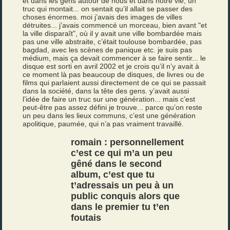
et dans les gens autour de nous et dans notre vie, un
truc qui montait... on sentait qu’il allait se passer des
choses énormes. moi j’avais des images de villes
détruites... j’avais commencé un morceau, bien avant "et
la ville disparaît", où il y avait une ville bombardée mais
pas une ville abstraite, c’était toulouse bombardée, pas
bagdad, avec les scènes de panique etc. je suis pas
médium, mais ça devait commencer à se faire sentir... le
disque est sorti en avril 2002 et je crois qu’il n’y avait à
ce moment là pas beaucoup de disques, de livres ou de
films qui parlaient aussi directement de ce qui se passait
dans la société, dans la tête des gens. y’avait aussi
l’idée de faire un truc sur une génération... mais c’est
peut-être pas assez défini je trouve... parce qu’on reste
un peu dans les lieux communs, c’est une génération
apolitique, paumée, qui n’a pas vraiment travaillé.
romain : personnellement
c’est ce qui m’a un peu
gêné dans le second
album, c’est que tu
t’adressais un peu à un
public conquis alors que
dans le premier tu t’en
foutais