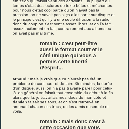
émission qui faisait venir des écrivains... la plupart du
temps c’était des lectures de texte bêtes et méchantes.
pour nous c’était cool parce qu’on n’avait pas la
pression. on ne savait pas si ça allait sortir sur disque et
le principe c’est qu’il y a une seule diffusion à la radio.
donc du coup on s’est sentis assez libres. et on l’a fait...
assez facilement en fait, contrairement aux albums où
on avait pas mal trimé.
romain : c’est peut-être
aussi le format court et le
côté unique qui vous a
permis cette liberté
d’esprit...
arnaud
: mais je crois que ça n’aurait pas été un
problème de continuer et de faire 35 minutes, la durée
d’un disque. aussi on n’a pas travaillé pareil pour celui-
là. en général on faisait tout ensemble du début à la fin
alors que là, je travaillais mes idées de mon côté et
damien
faisait ses sons, et on s’est retrouvé en
amenant chacun ses trucs, on les a mis ensemble et
voilà.
romain : mais donc c’est à
cette occasion que vous