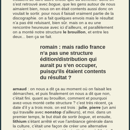
s’est retrouvé avec
bogue
, que les gens autour de nous
aimaient bien, nous on en était contents aussi donc on
voulait le sortir. pour nous il faisait vraiment partie de la
discographie. on a fait quelques envois mais le résultat
n’a pas été reluisant, bien sûr. mais on a eu une
rencontre heureuse avec ici d’ailleurs, et parallèlement
on a monté notre structure
le brouillon
, et entre les
deux... ben ça se fait.
romain : mais
radio france
n’a pas une structure
édition/distribution qui
aurait pu s’en occuper,
puisqu’ils étaient contents
du résultat ?
arnaud
: on nous a dit ça au moment où on faisait les
démarches, et puis finalement on nous a dit que non,
c’était fini. quant au brouillon, comment et pourquoi
avez-vous monté cette structure ? c’est très récent, ça
date d’il y a trois mois. on est trois :
julie
,
pierre
(un ami
qui travaille avec
nonstop
d’ailleurs), et moi. dans un
premier temps, le but était de sortir
bogue
, et ensuite,
lithium
s’étant arrêté et vue l’ambiance générale dans
la culture, c’était une façon de créer une alternative