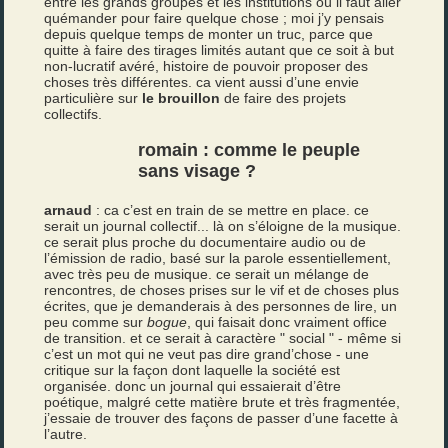
entre les grands groupes et les institutions où il faut aller
quémander pour faire quelque chose ; moi j’y pensais
depuis quelque temps de monter un truc, parce que
quitte à faire des tirages limités autant que ce soit à but
non-lucratif avéré, histoire de pouvoir proposer des
choses très différentes. ca vient aussi d’une envie
particulière sur
le brouillon
de faire des projets
collectifs.
romain : comme le peuple
sans visage ?
arnaud
: ca c’est en train de se mettre en place. ce
serait un journal collectif... là on s’éloigne de la musique.
ce serait plus proche du documentaire audio ou de
l’émission de radio, basé sur la parole essentiellement,
avec très peu de musique. ce serait un mélange de
rencontres, de choses prises sur le vif et de choses plus
écrites, que je demanderais à des personnes de lire, un
peu comme sur
bogue
, qui faisait donc vraiment office
de transition. et ce serait à caractère " social " - même si
c’est un mot qui ne veut pas dire grand’chose - une
critique sur la façon dont laquelle la société est
organisée. donc un journal qui essaierait d’être
poétique, malgré cette matière brute et très fragmentée,
j’essaie de trouver des façons de passer d’une facette à
l’autre.