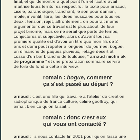
final, et qui démontre à quel point l’un et l’autre avait
maîtrisé leurs territoires respectifs : le texte pour arnaud,
ciselé, paranoïaque, tranchant, le son pour damien,
moite, inventif, libre, les idées musicales pour tous les
deux : tension, rejet, affrontement. on pourrait même
argumenter que ce travail est le plus abouti de leur
projet binôme, mais ce ne serait que perte de temps,
conjectures et subjectivité, alors qu’avant tout sa
première qualité est d’avoir un titre que mon fils de 2
ans et demi peut répéter à longueur de journée.
bogue
.
un dimanche de pâques pluvieux, l’étage désert et
cossu d’un bar branché de toulouse, "
arnaud michniak
de
programme
" et une préparation sommaire servira
de toile de fond à cette interview.
romain :
bogue
, comment
ça s’est passé au départ ?
arnaud
: c’est une fille qui travaille à l’atelier de création
radiophonique de france culture, céline geoffroy, qui
aimait bien ce qu’on faisait...
romain : donc c’est eux
qui vous ont contacté ?
arnaud
: ils nous contacté fin 2001 pour qu’on fasse une