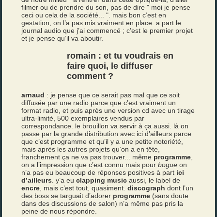
filmer ou de prendre du son, pas de dire " moi je pense
ceci ou cela de la société... ". mais bon c’est en
gestation, on l’a pas mis vraiment en place. a part le
journal audio que j’ai commencé ; c’est le premier projet
et je pense qu’il va aboutir.
romain : et tu voudrais en
faire quoi, le diffuser
comment ?
arnaud
: je pense que ce serait pas mal que ce soit
diffusée par une radio parce que c’est vraiment un
format radio, et puis après une version cd avec un tirage
ultra-limité, 500 exemplaires vendus par
correspondance. le brouillon va servir à ça aussi. là on
passe par la grande distribution avec ici d’ailleurs parce
que c’est programme et qu’il y a une petite notoriété,
mais après les autres projets qu’on a en tête,
franchement ça ne va pas trouver... même
programme
,
on a l’impression que c’est connu mais pour
bogue
on
n’a pas eu beaucoup de réponses positives à part
ici
d’ailleurs
. y’a eu
clapping music
aussi, le label de
encre
, mais c’est tout, quasiment.
discograph
dont l’un
des boss se targuait d’adorer
programme
(sans doute
dans des discussions de salon) n’a même pas pris la
peine de nous répondre.