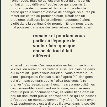
l’enfer tiède. mais ce qui est bien c’est qu’on s’est dit "
on fait un truc différent " et c’est ce qui a permis à
programme de continuer et de garder une identité.
parce qu’on a vraiment essayé de changer. on aurait pu
rester sur ce ton du premier album, c’était pas un
problème, d’ailleurs les premières maquettes étaient
plutôt dans la continuité du premier. litihum nous a pas
mal poussés dans nos derniers retranchements aussi.
romain : et pourtant vous
parliez à l’époque de
vouloir faire quelque
chose de tout à fait
différent...
arnaud
: oui mais c’est impossible en fait, on se leurrait
je crois. on aurait pu s’arrêter là aussi. y’a plein de gens
qui m’ont dit " putain vous auriez du vous arrêter là " ou
alors " pourquoi tu t’es pas suicidé après ? ", des gens
qui n’ont pas compris que le " allez tous vous faire
branler " s’adressait aussi à eux. mais y’a une utilité. les
deux ensemble constituent un binôme, mon cerveau...
c’est un peu un document privé, et l’enfer tiède c’est un
peu un document public, par rapport à ce qu’il se passait
à l’époque. un morceau comme "il y a", on l’a écrit avant
le 11 septembre, c’est-à-dire qu’il y avait dans la société