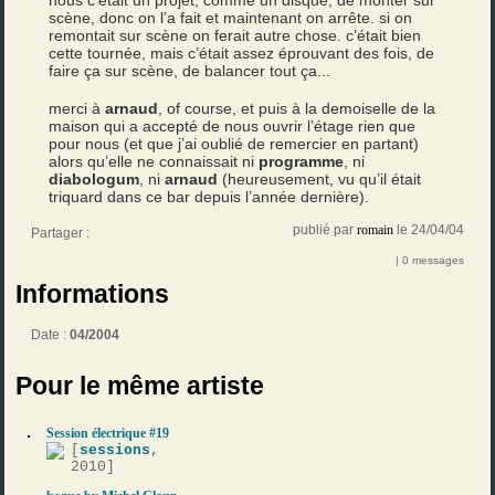
nous c’était un projet, comme un disque, de monter sur
scène, donc on l’a fait et maintenant on arrête. si on
remontait sur scène on ferait autre chose. c’était bien
cette tournée, mais c’était assez éprouvant des fois, de
faire ça sur scène, de balancer tout ça...
merci à
arnaud
, of course, et puis à la demoiselle de la
maison qui a accepté de nous ouvrir l’étage rien que
pour nous (et que j’ai oublié de remercier en partant)
alors qu’elle ne connaissait ni
programme
, ni
diabologum
, ni
arnaud
(heureusement, vu qu’il était
triquard dans ce bar depuis l’année dernière).
publié par
romain
le 24/04/04
Partager :
| 0 messages
Informations
Date :
04/2004
Pour le même artiste
Session électrique #19
[
sessions
,
2010]