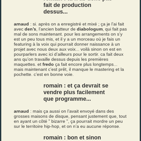
fait de production
dessus...
arnaud
: si. après on a enregistré et mixé ; ça je l’ai fait
avec
den’s
, l’ancien batteur de
diabologum
, qui fait pas
mal de sons maintenant. pour les arrangements on s’y
est un peu tous mis, et il y a un morceau où je fais un
featuring à la voix qui pourrait donner naissance à un
projet avec nous deux aux voix... voilà sinon on est en
pourparlers avec ici d’ailleurs pour le sortir. ca fait deux
ans qu’on travaille dessus depuis les premières
maquettes. et
fredo
ça fait encore plus longtemps...
mais maintenant c’est prêt, il manque le mastering et la
pochette. c’est en bonne voie.
romain : et ça devrait se
vendre plus facilement
que programme...
arnaud
: mais ça aussi on l’avait envoyé dans des
grosses maisons de disque, pensant justement que, tout
en ayant un côté " bizarre ", ça pourrait mordre un peu
sur le territoire hip-hop, et on n’a eu aucune réponse.
romain : bon et sinon