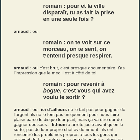
romain : pour et la ville
disparaît, tu as fait la prise
en une seule fois ?
arnaud
: oui.
romain : on te voit sur ce
morceau, on te sent, on
t’entend presque respirer.
arnaud
: oui c’est brut, c’est presque documentaire, t’as
l’impression que le mec il est à côté de toi
romain : pour revenir à
bogue
, c’est vous qui avez
voulu le sortir ?
arnaud
: oui.
ici d’ailleurs
ne le fait pas pour gagner de
l’argent. ils ne le font pas uniquement pour nous faire
plaisir parce le disque leur plait, mais ça va être dur de
gagner des sous...
lithium
a arrêté juste avant qu’on le
sorte, pas de leur propre chef évidemment ; ils ont
rencontré les problèmes propres à tous les gens qui
essaient de faire autre chose que du bénéfice. donc on