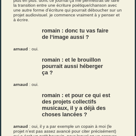
plus en plus. donc ce journal ça me permettrait de faire
la transition entre une écriture poétique/chanson avec
une autre forme d’écriture qui pourrait déboucher sur un
projet audiovisuel. je commence vraiment à y penser et
à écrire.
romain : donc tu vas faire
de l’image aussi ?
arnaud
: oui.
romain : et le brouillon
pourrait aussi héberger
ça ?
arnaud
: oui.
romain : et pour ce qui est
des projets collectifs
musicaux, il y a déjà des
choses lancées ?
arnaud
: oui, il y a par exemple un copain à moi (le
projet n’est pas assez avancé pour citer précisément)