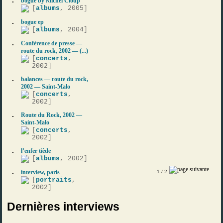
bogue by Michel Cloup
[
albums
, 2005]
bogue ep
[
albums
, 2004]
Conférence de presse —
route du rock, 2002 — (...)
[
concerts
,
2002]
balances — route du rock,
2002 — Saint-Malo
[
concerts
,
2002]
Route du Rock, 2002 —
Saint-Malo
[
concerts
,
2002]
l’enfer tiède
[
albums
, 2002]
interview, paris
1
/ 2
[
portraits
,
2002]
Dernières interviews