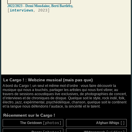
2022/2023 - Demi Mondaine, Berti Bartleby,
[
interviews
, 2023]
Le Cargo ! : Webzine musical (mais pas que)
A bord du Cargo !, un seul et même mot d’ordre : vous faire découvrir la
musique qui nous a touchés, partager les artistes qui nous font vibrer, au
travers de sessions acoustiques live exclusives, de photographies de concert,
d’interviews et de chroniques de disque. Quelque soit le style, rock indé, folk,
électro, jazz, expérimental, psychédélique, chanson, quelque soit le continent
et la langue nous défendons l’audace, la sincérité et le talent.
Récemment sur le Cargo !
The Getdown
[photos]
Afghan Whigs
[]