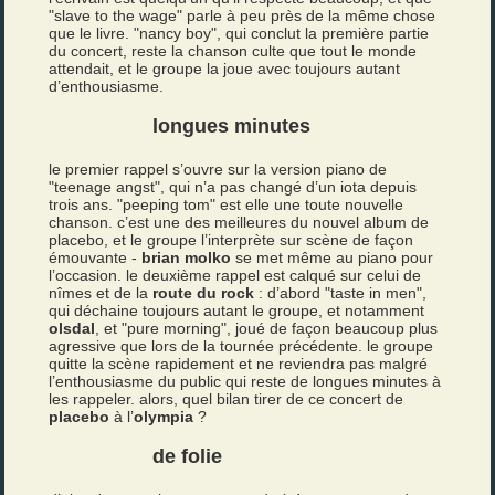
"slave to the wage" parle à peu près de la même chose
que le livre. "nancy boy", qui conclut la première partie
du concert, reste la chanson culte que tout le monde
attendait, et le groupe la joue avec toujours autant
d’enthousiasme.
longues minutes
le premier rappel s’ouvre sur la version piano de
"teenage angst", qui n’a pas changé d’un iota depuis
trois ans. "peeping tom" est elle une toute nouvelle
chanson. c’est une des meilleures du nouvel album de
placebo, et le groupe l’interprète sur scène de façon
émouvante -
brian molko
se met même au piano pour
l’occasion. le deuxième rappel est calqué sur celui de
nîmes et de la
route du rock
: d’abord "taste in men",
qui déchaine toujours autant le groupe, et notamment
olsdal
, et "pure morning", joué de façon beaucoup plus
agressive que lors de la tournée précédente. le groupe
quitte la scène rapidement et ne reviendra pas malgré
l’enthousiasme du public qui reste de longues minutes à
les rappeler. alors, quel bilan tirer de ce concert de
placebo
à l’
olympia
?
de folie