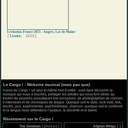
Levitation France 2025 - Angers, Lac de Maine
[
lives
, 2025]
Le Cargo ! : Webzine musical (mais pas que)
A bord du Cargo !, un seul et même mot d’ordre : vous faire découvrir la
musique qui nous a touchés, partager les artistes qui nous font vibrer, au
travers de sessions acoustiques live exclusives, de photographies de concert,
d’interviews et de chroniques de disque. Quelque soit le style, rock indé, folk,
électro, jazz, expérimental, psychédélique, chanson, quelque soit le continent
et la langue nous défendons l’audace, la sincérité et le talent.
Récemment sur le Cargo !
The Getdown
[photos]
Afghan Whigs
[]