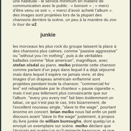
une habitude - le service minimum en matière de
communication avec le public : « bonsoir » ; « merci
d’être venu ce soir », « merci d’avoir acheté l’album ».
des images sont projetées lors de la plupart des
chansons derrière la scène, un peu à la manière du
zoo
tv tour
de
u2
.
junkie
les morceaux les plus rock du groupe laissent la place à
des chansons plus calmes, comme "passive aggressive"
ou "without you i’m nothing", puis à de véritables
ballades comme "blue american", magnifique, avec
stefan olsdal
au piano.
molko
présente cette chanson
comme parlant d’un pays dans lequel il a déjà séjourné
mais dans lequel il espère ne jamais vivre, et des
images d’un drapeau américain enflammé sont
projetées pendant toute la chanson. "commercial for
levi" est rebaptisée par le chanteur « pause cigarette »,
mais n’est pas tellement plus convaincante que sur
l’album. "every you every me" fait bien évidemment un
tabac, ce qui n’est pas le cas, très bizarrement, de
l’excellent nouveau single, "slave to the wage", pourtant
énorme en concert.
brian molko
nous fait enfin un petit
discours avant "slave to the wage" justement, à propos
du livre
junkie
de
william burroughs
, dont quelqu’un a
envoyé un exemplaire sur scène.
molko
déclare que
l’écrivain est quelqu’un qu’il respecte beaucoup, et que