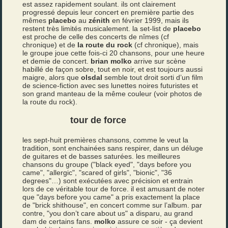
est assez rapidement soulant. ils ont clairement
progressé depuis leur concert en première partie des
mêmes
placebo
au
zénith
en février 1999, mais ils
restent très limités musicalement. la set-list de
placebo
est proche de celle des concerts de nîmes (cf
chronique) et de
la route du rock
(cf chronique), mais
le groupe joue cette fois-ci 20 chansons, pour une heure
et demie de concert.
brian molko
arrive sur scène
habillé de façon sobre, tout en noir, et est toujours aussi
maigre, alors que
olsdal
semble tout droit sorti d’un film
de science-fiction avec ses lunettes noires futuristes et
son grand manteau de la même couleur (voir photos de
la route du rock).
tour de force
les sept-huit premières chansons, comme le veut la
tradition, sont enchainées sans respirer, dans un déluge
de guitares et de basses saturées. les meilleures
chansons du groupe ("black eyed", "days before you
came", "allergic", "scared of girls", "bionic", "36
degrees"…) sont exécutées avec précision et entrain
lors de ce véritable tour de force. il est amusant de noter
que "days before you came" a pris exactement la place
de "brick shithouse", en concert comme sur l’album. par
contre, "you don’t care about us" a disparu, au grand
dam de certains fans.
molko
assure ce soir - ça devient