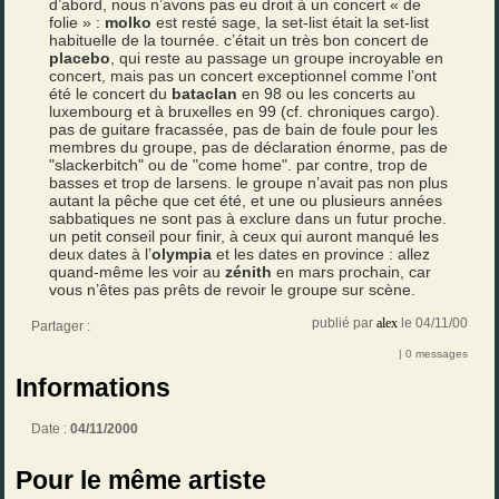
d’abord, nous n’avons pas eu droit à un concert « de
folie » :
molko
est resté sage, la set-list était la set-list
habituelle de la tournée. c’était un très bon concert de
placebo
, qui reste au passage un groupe incroyable en
concert, mais pas un concert exceptionnel comme l’ont
été le concert du
bataclan
en 98 ou les concerts au
luxembourg et à bruxelles en 99 (cf. chroniques cargo).
pas de guitare fracassée, pas de bain de foule pour les
membres du groupe, pas de déclaration énorme, pas de
"slackerbitch" ou de "come home". par contre, trop de
basses et trop de larsens. le groupe n’avait pas non plus
autant la pêche que cet été, et une ou plusieurs années
sabbatiques ne sont pas à exclure dans un futur proche.
un petit conseil pour finir, à ceux qui auront manqué les
deux dates à l’
olympia
et les dates en province : allez
quand-même les voir au
zénith
en mars prochain, car
vous n’êtes pas prêts de revoir le groupe sur scène.
publié par
alex
le 04/11/00
Partager :
| 0 messages
Informations
Date :
04/11/2000
Pour le même artiste