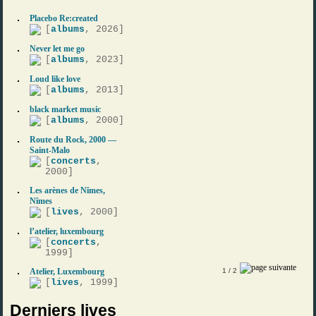
Placebo Re:created
[
albums
, 2026]
Never let me go
[
albums
, 2023]
Loud like love
[
albums
, 2013]
black market music
[
albums
, 2000]
Route du Rock, 2000 —
Saint-Malo
[
concerts
,
2000]
Les arènes de Nîmes,
Nîmes
[
lives
, 2000]
l’atelier, luxembourg
[
concerts
,
1999]
Atelier, Luxembourg
1
/ 2
[
lives
, 1999]
Derniers lives