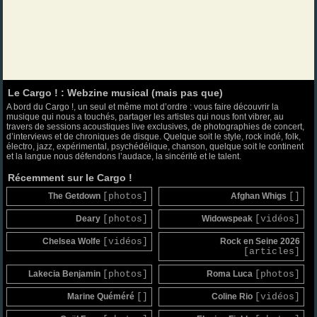
Le Cargo ! : Webzine musical (mais pas que)
A bord du Cargo !, un seul et même mot d’ordre : vous faire découvrir la
musique qui nous a touchés, partager les artistes qui nous font vibrer, au
travers de sessions acoustiques live exclusives, de photographies de concert,
d’interviews et de chroniques de disque. Quelque soit le style, rock indé, folk,
électro, jazz, expérimental, psychédélique, chanson, quelque soit le continent
et la langue nous défendons l’audace, la sincérité et le talent.
Récemment sur le Cargo !
The Getdown
[photos]
Afghan Whigs
[]
Deary
[photos]
Widowspeak
[vidéos]
Chelsea Wolfe
[vidéos]
Rock en Seine 2026
[articles]
Lakecia Benjamin
[photos]
Roma Luca
[photos]
Marine Quéméré
[]
Coline Rio
[vidéos]