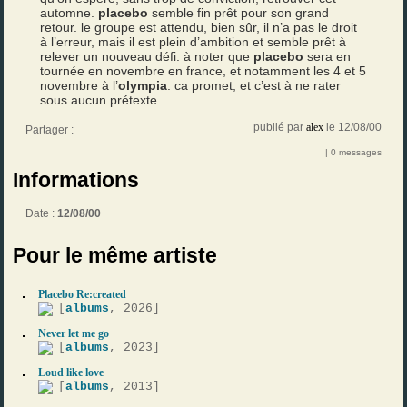
automne.
placebo
semble fin prêt pour son grand
retour. le groupe est attendu, bien sûr, il n’a pas le droit
à l’erreur, mais il est plein d’ambition et semble prêt à
relever un nouveau défi. à noter que
placebo
sera en
tournée en novembre en france, et notamment les 4 et 5
novembre à l’
olympia
. ca promet, et c’est à ne rater
sous aucun prétexte.
publié par
alex
le 12/08/00
Partager :
| 0 messages
Informations
Date :
12/08/00
Pour le même artiste
Placebo Re:created
[
albums
, 2026]
Never let me go
[
albums
, 2023]
Loud like love
[
albums
, 2013]