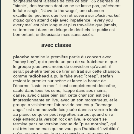
soigneusement laissées de coté ce soir. "36 degrees" et
"bionic", des hymnes dont on ne se lasse pas, précèdent
le futur single, "slave to the wage", une chanson
excellente, péchue, que l’on retrouvera sur
black market
music
qu’on attend déjà avec impatience. "every you
every me" est plus longue et plus travaillée que jamais,
se terminant dans un déluge de décibels. le public est
bon enfant, enthousiaste mais sans excès.
avec classe
placebo
termine la première partie du concert avec
"nancy boy", qui a perdu un peu de sa fraîcheur et que
le groupe joue avec moins de conviction qu’avant. il
serait peut-être temps de tirer un trait sur cette chanson,
comme
radiohead
a pu le faire avec "creep".
stefan
revient le premier sur scène et lance la bande de
l’énorme "taste in men". il est complètement déchaîné,
saute dans tous les sens, frappe dans ses mains,
danse, avec classe bien sûr. cette chanson est très
impressionnante en live, avec un son monstrueux, et le
groupe a visiblement l’air ravi de son coup. "teenage
angst" est une nouvelle fois jouée dans sa version lente,
au piano, ce qu’on peut regretter, surtout quand on a
déjà entendu la version rock en live. le concert se
termine par une version longue de "pure morning", qui
est très bonne mais qui ne vaut pas l’habituel "evil dildo",
qu’on espère, sans trop de conviction, retrouver cet