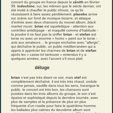
concert du groupe en france depuis le
zénith
en février
99.
indochine
, oui, les mêmes que le siècle dernier, ont
été invité à chauffer le public nîmois, ce qu’ils
réussissent à faire assez péniblement.
placebo
arrive
sur scène sur fond de musique bizarre, et attaque
d’entrée avec deux chansons du nouvel album,
black
market music
.
brian
est squelettique - attention aux
contrôles antidopage - et maquillé comme d’habitude -
la poudre il ne faut pas la sniffer
brian
- et
stefan
est
torse nu avec un énorme « homo » peint sur le torse -
avis aux amateurs… le groupe enchaîne avec "allergic",
qui déchaîne le public, un public méditerranéen qui a
appris à apprécier les charmes de
brian
et de
stefan
après les « casse-toi tantouse » entendus il y a
quelques années, avec l’accent s’il vous plait.
déluge
brian
n’est pas très disert ce soir, mais
stef
est
complètement déchaîné. il est très très chaud, ondule
comme jamais, sautille dans tous les sens, harangue le
public. le concert est très bon, les chansons sont
puisées dans les trois albums du groupe, le son s’est
épaissi et sophistiqué depuis la dernière tournée, avec
plus de samples et la présence de plus en plus
fréquente d’un roadie pour faire le quatrième homme.
les ballades plus calmes du deuxième album sont