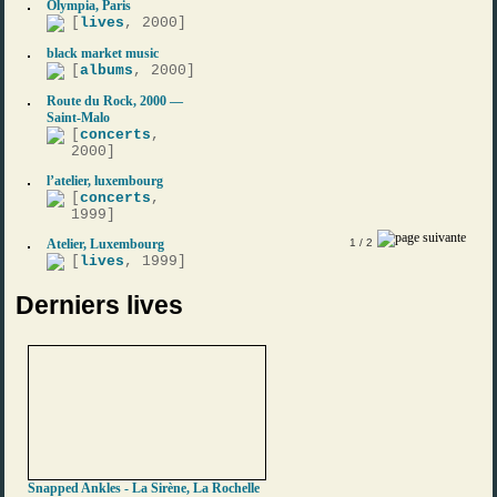
Olympia, Paris
[
lives
, 2000]
black market music
[
albums
, 2000]
Route du Rock, 2000 —
Saint-Malo
[
concerts
,
2000]
l’atelier, luxembourg
[
concerts
,
1999]
Atelier, Luxembourg
1
/ 2
[
lives
, 1999]
Derniers lives
Snapped Ankles - La Sirène, La Rochelle