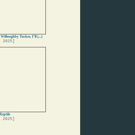
 Willoughby Tucker, I’ll (...)
, 2025]
Reptile
, 2025]