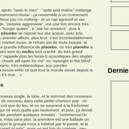
m après “taste in men” : “spite and malice” mélange
onnamment réussi : ça ressemble à un croisement
thout you i’m nothing
- et un rap agressif et sec
e, “passive aggressive”, est une fois encore très
 “burger queen”, à “ask for answers”, puis à
,
placebo
se repose sur ses acquis, avec brio.
du premier album, plus brut. c’est incontestablement
k market music
. le refrain est de toute beauté. la
la grande influence de
placebo
, ou très
placebo
si
oles sont du
molko
tout craché. du très grand
rappelle plus les faces b acoustiques des singles
louds will open for me” ou “eyesight to the blind”.
 piano, très mélancolique, aux paroles
Dernie
n
avoue enfin ce que tout le monde savait depuis si
t’s true... »
le
 nouveau single, le tube, et le sommet des nouveaux
en de nouveau dans cette petite chanson pop : on
y voit que du feu, et on se surprend à la fredonner
qui ne vous quitte pas facilement. et puis, ça devait
etombe pendant quelques minutes : “commercial for
s, mais sans plus. la première est une ballade un
quoi le groupe nous a habitué par le passé, et la
ared of girls”, mais on est loin du compte : peu