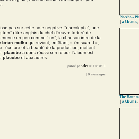
e.
Placebo - Pl
[
albums
sse pas sur cette note négative. “narcoleptic”, une
g tom” (titre anglais du chef d’œuvre torturé de
ommence un peu comme “ion”, la chanson intro de la
de
brian molko
qui revient, entêtant, « i’m scared »,
e l’écriture et la beauté de la production, mettent
re.
placebo
a donc réussi son retour. l’album est
de
placebo
et aux autres.
alex
publié par
le 11/10/00
| 0 messages
The Haunted
[
albums