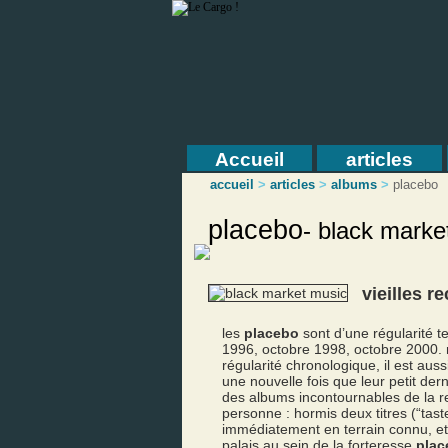
Accueil
articles
accueil
>
articles
>
albums
>
placebo
placebo
-
black marke
vieilles r
les
placebo
sont d’une régularité t
1996, octobre 1998, octobre 2000.
régularité chronologique, il est auss
une nouvelle fois que leur petit dern
des albums incontournables de la r
personne : hormis deux titres (“tast
immédiatement en terrain connu, et
palais au sein de la forteresse
plac