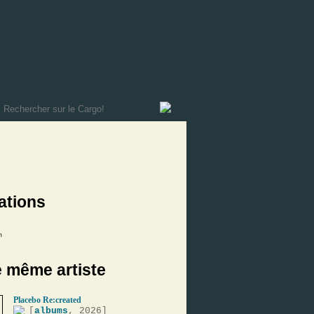
ations
n
e même artiste
Placebo Re:created
[
albums
, 2026]