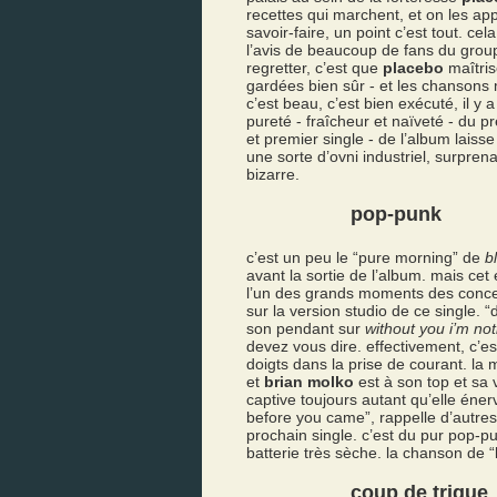
recettes qui marchent, et on les ap
savoir-faire, un point c’est tout. 
l’avis de beaucoup de fans du groupe
regretter, c’est que
placebo
maîtris
gardées bien sûr - et les chansons
c’est beau, c’est bien exécuté, il y 
pureté - fraîcheur et naïveté - du p
et premier single - de l’album laiss
une sorte d’ovni industriel, surpren
bizarre.
pop-punk
c’est un peu le “pure morning” de
b
avant la sortie de l’album. mais cet 
l’un des grands moments des conc
sur la version studio de ce single. 
son pendant sur
without you i’m no
devez vous dire. effectivement, c’
doigts dans la prise de courant. la 
et
brian molko
est à son top et sa 
captive toujours autant qu’elle éne
before you came”, rappelle d’autres
prochain single. c’est du pur pop-
batterie très sèche. la chanson de 
coup de trique