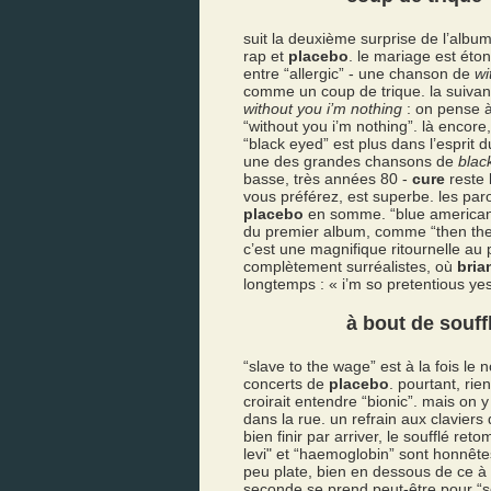
suit la deuxième surprise de l’albu
rap et
placebo
. le mariage est ét
entre “allergic” - une chanson de
wi
comme un coup de trique. la suivant
without you i’m nothing
: on pense à
“without you i’m nothing”. là encore
“black eyed” est plus dans l’esprit 
une des grandes chansons de
blac
basse, très années 80 -
cure
reste 
vous préférez, est superbe. les par
placebo
en somme. “blue american” 
du premier album, comme “then the c
c’est une magnifique ritournelle au
complètement surréalistes, où
bria
longtemps : « i’m so pretentious yes i
à bout de souff
“slave to the wage” est à la fois le
concerts de
placebo
. pourtant, ri
croirait entendre “bionic”. mais on 
dans la rue. un refrain aux claviers 
bien finir par arriver, le soufflé r
levi" et “haemoglobin” sont honnête
peu plate, bien en dessous de ce à 
seconde se prend peut-être pour “sc