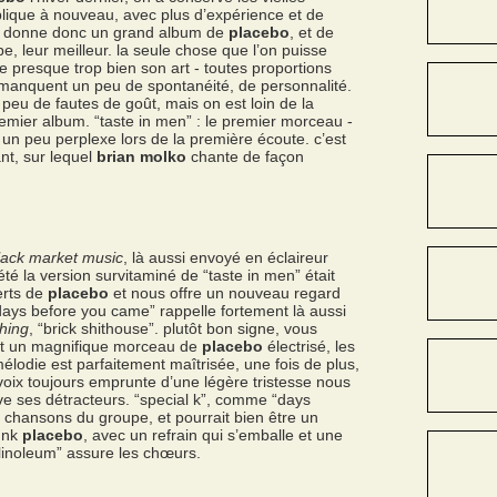
plique à nouveau, avec plus d’expérience et de
cela donne donc un grand album de
placebo
, et de
, leur meilleur. la seule chose que l’on puisse
e presque trop bien son art - toutes proportions
 manquent un peu de spontanéité, de personnalité.
a peu de fautes de goût, mais on est loin de la
remier album. “taste in men” : le premier morceau -
e un peu perplexe lors de la première écoute. c’est
ant, sur lequel
brian molko
chante de façon
lack market music
, là aussi envoyé en éclaireur
été la version survitaminé de “taste in men” était
erts de
placebo
et nous offre un nouveau regard
“days before you came” rappelle fortement là aussi
thing
, “brick shithouse”. plutôt bon signe, vous
est un magnifique morceau de
placebo
électrisé, les
mélodie est parfaitement maîtrisée, une fois de plus,
voix toujours emprunte d’une légère tristesse nous
rve ses détracteurs. “special k”, comme “days
 chansons du groupe, et pourrait bien être un
punk
placebo
, avec un refrain qui s’emballe et une
“linoleum” assure les chœurs.