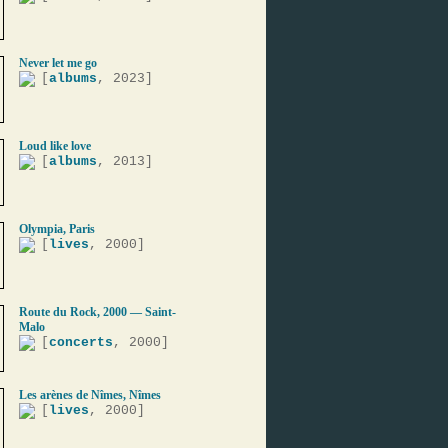
Never let me go
[
albums
, 2023]
Loud like love
[
albums
, 2013]
Olympia, Paris
[
lives
, 2000]
Route du Rock, 2000 — Saint-
Malo
[
concerts
, 2000]
Les arènes de Nîmes, Nîmes
[
lives
, 2000]