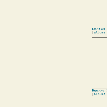
Ethel Cain -
[
albums
Deportivo - 
[
albums