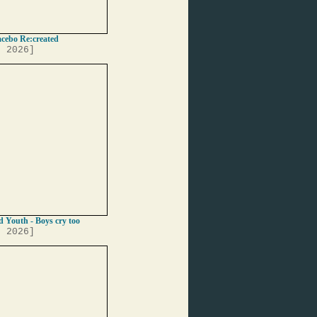
acebo Re:created
, 2026]
 Youth - Boys cry too
, 2026]