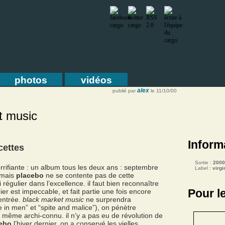
photos
vidéos
alex
publié par
le 11/10/00
t music
Inform
ecettes
Sortie :
2000
errifiante : un album tous les deux ans : septembre
Label :
virgi
 mais
placebo
ne se contente pas de cette
i régulier dans l’excellence. il faut bien reconnaître
Pour l
ier est impeccable, et fait partie une fois encore
entrée.
black market music
ne surprendra
e in men” et “spite and malice”), on pénètre
 même archi-connu. il n’y a pas eu de révolution de
ebo
l’hiver dernier, on a conservé les vielles