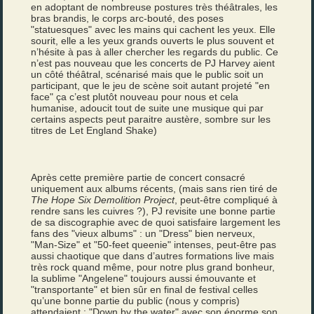
en adoptant de nombreuse postures très théâtrales, les
bras brandis, le corps arc-bouté, des poses
"statuesques" avec les mains qui cachent les yeux. Elle
sourit, elle a les yeux grands ouverts le plus souvent et
n’hésite à pas à aller chercher les regards du public. Ce
n’est pas nouveau que les concerts de PJ Harvey aient
un côté théâtral, scénarisé mais que le public soit un
participant, que le jeu de scène soit autant projeté "en
face" ça c’est plutôt nouveau pour nous et cela
humanise, adoucit tout de suite une musique qui par
certains aspects peut paraitre austère, sombre sur les
titres de Let England Shake)
Après cette première partie de concert consacré
uniquement aux albums récents, (mais sans rien tiré de
The Hope Six Demolition Project
, peut-être compliqué à
rendre sans les cuivres ?), PJ revisite une bonne partie
de sa discographie avec de quoi satisfaire largement les
fans des "vieux albums" : un "Dress" bien nerveux,
"Man-Size" et "50-feet queenie" intenses, peut-être pas
aussi chaotique que dans d’autres formations live mais
très rock quand même, pour notre plus grand bonheur,
la sublime "Angelene" toujours aussi émouvante et
"transportante" et bien sûr en final de festival celles
qu’une bonne partie du public (nous y compris)
attendaient : "Down by the water" avec son énorme son