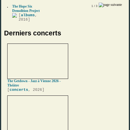
The Hope Six
1
/ 3
Demolition Project
[
albums
,
2016]
Derniers concerts
The Getdown - Jazz à Vienne 2026 -
Théâtre
[
concerts
, 2026]