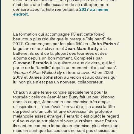
était donc une belle occasion de se rattraper, notre
dernière avec l’artiste remontant à
2017 au même
endroit
.
La formation qui accompagne PJ est cette fois-ci
beaucoup plus réduite que le presque "big band" de
2017. Commençons par les plus fidèles :
John Parish
à
la guitare et aux claviers et
Jean-Marc Butty
à la
batterie, ils sont de la plupart des tournées et des
albums depuis un bon moment. Complétés par
Giovanni Ferrario
à la guitare et aux claviers, qui fait
partie de la "famille" depuis un moment : il a joué sur
A
Woman A Man Walked By
et tourné avec PJ en 2008-
2009 et
James Johnston
au violon et aux claviers qui
lui non plus n’est pas un nouveau collaborateur.
Chacun a une tenue conçue spécialement pour la
tournée : celle de Jean-Marc Butty fait un peu kimono
dans la coupe, Johnston a une chemise très ample
d’inspiration... "médiévale" on va dire, il a aussi la tête
qui penche d’un côté et une expression de profonde
mélancolie assez étrange. Ferrario c’est plutôt le regard
qui vous cloue sur place si vous le croisez, avec Parish
ils sont en commun le pantalon-chemise, plus classique
mais on sent que les couleurs ne sont pas choisies au