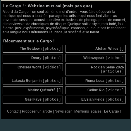
Le Cargo ! : Webzine musical (mais pas que)
A bord du Cargo !, un seul et même mot d’ordre : vous faire découvrir la
musique qui nous a touchés, partager les artistes qui nous font vibrer, au
travers de sessions acoustiques live exclusives, de photographies de concert,
d’interviews et de chroniques de disque. Quelque soit le style, rock indé, folk,
électro, jazz, expérimental, psychédélique, chanson, quelque soit le continent
et la langue nous défendons l’audace, la sincérité et le talent.
Récemment sur le Cargo !
The Getdown
[photos]
Afghan Whigs
[]
Deary
[photos]
Widowspeak
[vidéos]
Chelsea Wolfe
[vidéos]
Rock en Seine 2026
[articles]
Lakecia Benjamin
[photos]
Roma Luca
[photos]
Marine Quéméré
[]
Coline Rio
[vidéos]
Gaël Faye
[photos]
Elysian Fields
[photos]
Contact
|
Proposer un article
|
Newsletter
|
Mentions légales
|
Le Cargo !