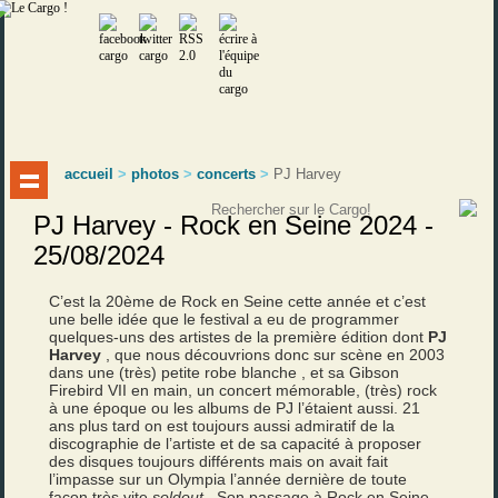
accueil
>
photos
>
concerts
>
PJ Harvey
PJ Harvey - Rock en Seine 2024 -
25/08/2024
C’est la 20ème de Rock en Seine cette année et c’est
une belle idée que le festival a eu de programmer
quelques-uns des artistes de la première édition dont
PJ
Harvey
, que nous découvrions donc sur scène en 2003
dans une (très) petite robe blanche , et sa Gibson
Firebird VII en main, un concert mémorable, (très) rock
à une époque ou les albums de PJ l’étaient aussi. 21
ans plus tard on est toujours aussi admiratif de la
discographie de l’artiste et de sa capacité à proposer
des disques toujours différents mais on avait fait
l’impasse sur un Olympia l’année dernière de toute
façon très vite
soldout
. Son passage à Rock en Seine