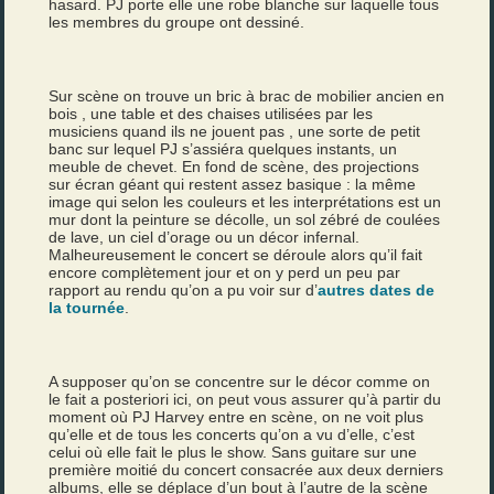
hasard. PJ porte elle une robe blanche sur laquelle tous
les membres du groupe ont dessiné.
Sur scène on trouve un bric à brac de mobilier ancien en
bois , une table et des chaises utilisées par les
musiciens quand ils ne jouent pas , une sorte de petit
banc sur lequel PJ s’assiéra quelques instants, un
meuble de chevet. En fond de scène, des projections
sur écran géant qui restent assez basique : la même
image qui selon les couleurs et les interprétations est un
mur dont la peinture se décolle, un sol zébré de coulées
de lave, un ciel d’orage ou un décor infernal.
Malheureusement le concert se déroule alors qu’il fait
encore complètement jour et on y perd un peu par
rapport au rendu qu’on a pu voir sur d’
autres dates de
la tournée
.
A supposer qu’on se concentre sur le décor comme on
le fait a posteriori ici, on peut vous assurer qu’à partir du
moment où PJ Harvey entre en scène, on ne voit plus
qu’elle et de tous les concerts qu’on a vu d’elle, c’est
celui où elle fait le plus le show. Sans guitare sur une
première moitié du concert consacrée aux deux derniers
albums, elle se déplace d’un bout à l’autre de la scène