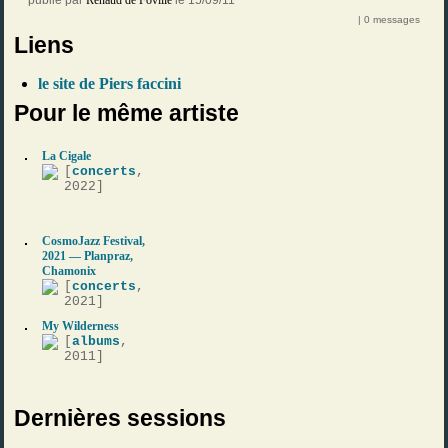
publié par
Renaud de Foville
le 15/09/11
| 0 messages
Liens
le site de Piers faccini
Pour le même artiste
La Cigale
[
concerts
,
2022]
CosmoJazz Festival,
2021 — Planpraz,
Chamonix
[
concerts
,
2021]
My Wilderness
[
albums
,
2011]
Dernières sessions