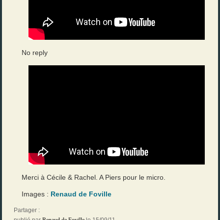
No reply
Merci à Cécile & Rachel. A Piers pour le micro.
Images :
Renaud de Foville
Partager :