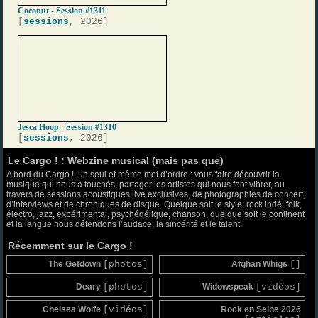
Coconut - Session #1311
[
sessions
, 2026]
Jesca Hoop - Session #1310
[
sessions
, 2026]
Le Cargo ! : Webzine musical (mais pas que)
A bord du Cargo !, un seul et même mot d’ordre : vous faire découvrir la
musique qui nous a touchés, partager les artistes qui nous font vibrer, au
travers de sessions acoustiques live exclusives, de photographies de concert,
d’interviews et de chroniques de disque. Quelque soit le style, rock indé, folk,
électro, jazz, expérimental, psychédélique, chanson, quelque soit le continent
et la langue nous défendons l’audace, la sincérité et le talent.
Récemment sur le Cargo !
The Getdown
[photos]
Afghan Whigs
[]
Deary
[photos]
Widowspeak
[vidéos]
Chelsea Wolfe
[vidéos]
Rock en Seine 2026