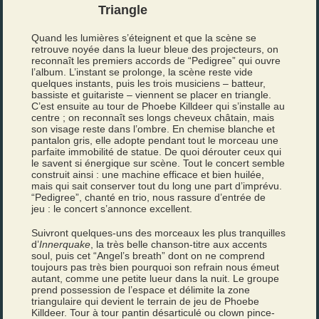
Triangle
Quand les lumières s’éteignent et que la scène se
retrouve noyée dans la lueur bleue des projecteurs, on
reconnaît les premiers accords de “Pedigree” qui ouvre
l’album. L’instant se prolonge, la scène reste vide
quelques instants, puis les trois musiciens – batteur,
bassiste et guitariste – viennent se placer en triangle.
C’est ensuite au tour de Phoebe Killdeer qui s’installe au
centre ; on reconnaît ses longs cheveux châtain, mais
son visage reste dans l’ombre. En chemise blanche et
pantalon gris, elle adopte pendant tout le morceau une
parfaite immobilité de statue. De quoi dérouter ceux qui
le savent si énergique sur scène. Tout le concert semble
construit ainsi : une machine efficace et bien huilée,
mais qui sait conserver tout du long une part d’imprévu.
“Pedigree”, chanté en trio, nous rassure d’entrée de
jeu : le concert s’annonce excellent.
Suivront quelques-uns des morceaux les plus tranquilles
d’
Innerquake
, la très belle chanson-titre aux accents
soul, puis cet “Angel’s breath” dont on ne comprend
toujours pas très bien pourquoi son refrain nous émeut
autant, comme une petite lueur dans la nuit. Le groupe
prend possession de l’espace et délimite la zone
triangulaire qui devient le terrain de jeu de Phoebe
Killdeer. Tour à tour pantin désarticulé ou clown pince-