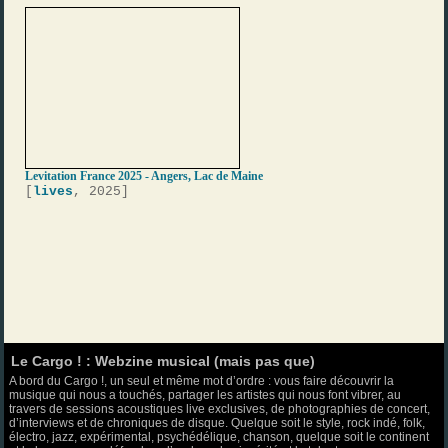
Levitation France 2025 - Angers, Lac de Maine
[
lives
, 2025]
Le Cargo ! : Webzine musical (mais pas que)
A bord du Cargo !, un seul et même mot d’ordre : vous faire découvrir la
musique qui nous a touchés, partager les artistes qui nous font vibrer, au
travers de sessions acoustiques live exclusives, de photographies de concert,
d’interviews et de chroniques de disque. Quelque soit le style, rock indé, folk,
électro, jazz, expérimental, psychédélique, chanson, quelque soit le continent