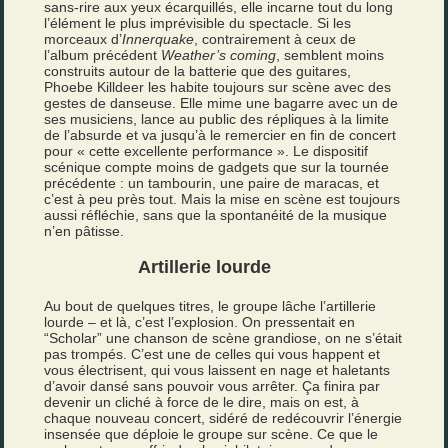
sans-rire aux yeux écarquillés, elle incarne tout du long
l’élément le plus imprévisible du spectacle. Si les
morceaux d’
Innerquake
, contrairement à ceux de
l’album précédent
Weather’s coming
, semblent moins
construits autour de la batterie que des guitares,
Phoebe Killdeer les habite toujours sur scène avec des
gestes de danseuse. Elle mime une bagarre avec un de
ses musiciens, lance au public des répliques à la limite
de l’absurde et va jusqu’à le remercier en fin de concert
pour « cette excellente performance ». Le dispositif
scénique compte moins de gadgets que sur la tournée
précédente : un tambourin, une paire de maracas, et
c’est à peu près tout. Mais la mise en scène est toujours
aussi réfléchie, sans que la spontanéité de la musique
n’en pâtisse.
Artillerie lourde
Au bout de quelques titres, le groupe lâche l’artillerie
lourde – et là, c’est l’explosion. On pressentait en
“Scholar” une chanson de scène grandiose, on ne s’était
pas trompés. C’est une de celles qui vous happent et
vous électrisent, qui vous laissent en nage et haletants
d’avoir dansé sans pouvoir vous arrêter. Ça finira par
devenir un cliché à force de le dire, mais on est, à
chaque nouveau concert, sidéré de redécouvrir l’énergie
insensée que déploie le groupe sur scène. Ce que le