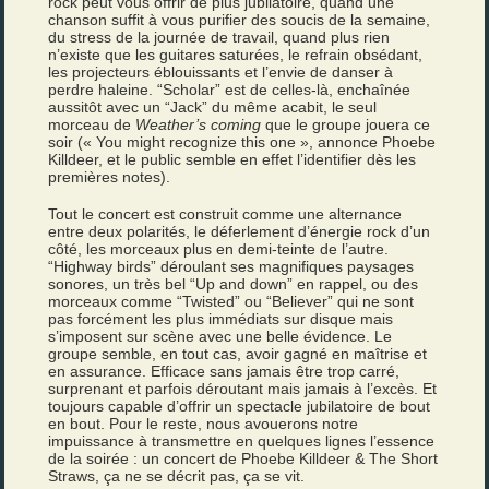
rock peut vous offrir de plus jubilatoire, quand une
chanson suffit à vous purifier des soucis de la semaine,
du stress de la journée de travail, quand plus rien
n’existe que les guitares saturées, le refrain obsédant,
les projecteurs éblouissants et l’envie de danser à
perdre haleine. “Scholar” est de celles-là, enchaînée
aussitôt avec un “Jack” du même acabit, le seul
morceau de
Weather’s coming
que le groupe jouera ce
soir (« You might recognize this one », annonce Phoebe
Killdeer, et le public semble en effet l’identifier dès les
premières notes).
Tout le concert est construit comme une alternance
entre deux polarités, le déferlement d’énergie rock d’un
côté, les morceaux plus en demi-teinte de l’autre.
“Highway birds” déroulant ses magnifiques paysages
sonores, un très bel “Up and down” en rappel, ou des
morceaux comme “Twisted” ou “Believer” qui ne sont
pas forcément les plus immédiats sur disque mais
s’imposent sur scène avec une belle évidence. Le
groupe semble, en tout cas, avoir gagné en maîtrise et
en assurance. Efficace sans jamais être trop carré,
surprenant et parfois déroutant mais jamais à l’excès. Et
toujours capable d’offrir un spectacle jubilatoire de bout
en bout. Pour le reste, nous avouerons notre
impuissance à transmettre en quelques lignes l’essence
de la soirée : un concert de Phoebe Killdeer & The Short
Straws, ça ne se décrit pas, ça se vit.