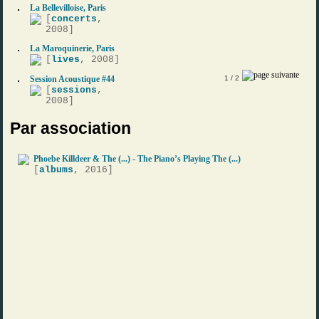
La Bellevilloise, Paris
[
concerts
,
2008]
La Maroquinerie, Paris
[
lives
, 2008]
Session Acoustique #44
1
/ 2
[
sessions
,
2008]
Par association
Phoebe Killdeer & The (...) - The Piano’s Playing The (...)
[
albums
, 2016]