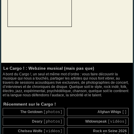
Le Cargo ! : Webzine musical (mais pas que)
A bord du Cargo !, un seul et même mot d’ordre : vous faire découvrir la
musique qui nous a touchés, partager les artistes qui nous font vibrer, au
travers de sessions acoustiques live exclusives, de photographies de concert,
d’interviews et de chroniques de disque. Quelque soit le style, rock indé, folk,
électro, jazz, expérimental, psychédélique, chanson, quelque soit le continent
et la langue nous défendons l’audace, la sincérité et le talent.
Récemment sur le Cargo !
The Getdown
[photos]
Afghan Whigs
[]
Deary
[photos]
Widowspeak
[vidéos]
Chelsea Wolfe
[vidéos]
Rock en Seine 2026