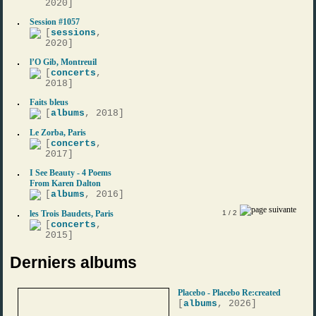
2020]
Session #1057
[
sessions
,
2020]
l’O Gib, Montreuil
[
concerts
,
2018]
Faits bleus
[
albums
, 2018]
Le Zorba, Paris
[
concerts
,
2017]
I See Beauty - 4 Poems
From Karen Dalton
[
albums
, 2016]
les Trois Baudets, Paris
1
/ 2
[
concerts
,
2015]
Derniers albums
Placebo - Placebo Re:created
[
albums
, 2026]