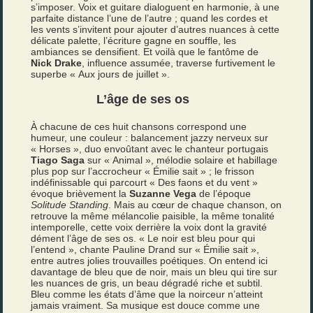
s’imposer. Voix et guitare dialoguent en harmonie, à une
parfaite distance l’une de l’autre ; quand les cordes et
les vents s’invitent pour ajouter d’autres nuances à cette
délicate palette, l’écriture gagne en souffle, les
ambiances se densifient. Et voilà que le fantôme de
Nick Drake
, influence assumée, traverse furtivement le
superbe « Aux jours de juillet ».
L’âge de ses os
À chacune de ces huit chansons correspond une
humeur, une couleur : balancement jazzy nerveux sur
« Horses », duo envoûtant avec le chanteur portugais
Tiago Saga
sur « Animal », mélodie solaire et habillage
plus pop sur l’accrocheur « Émilie sait » ; le frisson
indéfinissable qui parcourt « Des faons et du vent »
évoque brièvement la
Suzanne Vega
de l’époque
Solitude Standing
. Mais au cœur de chaque chanson, on
retrouve la même mélancolie paisible, la même tonalité
intemporelle, cette voix derrière la voix dont la gravité
dément l’âge de ses os. « Le noir est bleu pour qui
l’entend », chante Pauline Drand sur « Émilie sait »,
entre autres jolies trouvailles poétiques. On entend ici
davantage de bleu que de noir, mais un bleu qui tire sur
les nuances de gris, un beau dégradé riche et subtil.
Bleu comme les états d’âme que la noirceur n’atteint
jamais vraiment. Sa musique est douce comme une