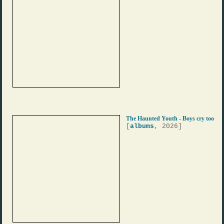
The Haunted Youth - Boys cry too
[
albums
, 2026]