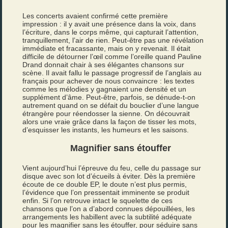
Les concerts avaient confirmé cette première
impression : il y avait une présence dans la voix, dans
l’écriture, dans le corps même, qui capturait l’attention,
tranquillement, l’air de rien. Peut-être pas une révélation
immédiate et fracassante, mais on y revenait. Il était
difficile de détourner l’œil comme l’oreille quand Pauline
Drand donnait chair à ses élégantes chansons sur
scène. Il avait fallu le passage progressif de l’anglais au
français pour achever de nous convaincre : les textes
comme les mélodies y gagnaient une densité et un
supplément d’âme. Peut-être, parfois, se dénude-t-on
autrement quand on se défait du bouclier d’une langue
étrangère pour réendosser la sienne. On découvrait
alors une vraie grâce dans la façon de tisser les mots,
d’esquisser les instants, les humeurs et les saisons.
Magnifier sans étouffer
Vient aujourd’hui l’épreuve du feu, celle du passage sur
disque avec son lot d’écueils à éviter. Dès la première
écoute de ce double EP, le doute n’est plus permis,
l’évidence que l’on pressentait imminente se produit
enfin. Si l’on retrouve intact le squelette de ces
chansons que l’on a d’abord connues dépouillées, les
arrangements les habillent avec la subtilité adéquate
pour les magnifier sans les étouffer, pour séduire sans