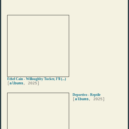
Ethel Cain - Willoughby Tucker, I’ll (...)
[
albums
, 2025]
Deportivo - Reptile
[
albums
, 2025]