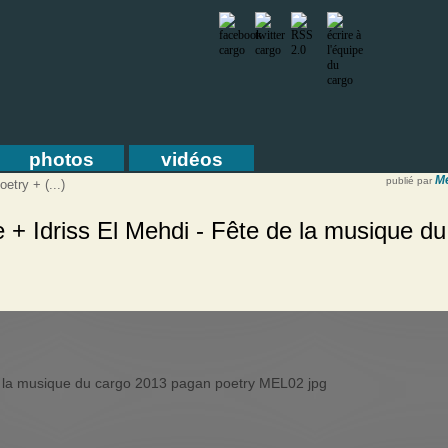
photos
vidéos
Mé
publié par
etry + (...)
+ Idriss El Mehdi - Fête de la musique du