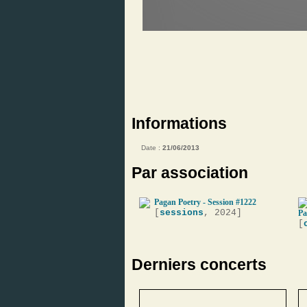
Informations
Date :
21/06/2013
Par association
Pagan Poetry - Session #1222
[
sessions
, 2024]
Pa
[
Derniers concerts