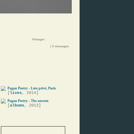
Partager :
| 0 messages
Pagan Poetry - Lieu privé, Paris
[
lives
, 2014]
Pagan Poetry - The unseen
[
albums
, 2013]