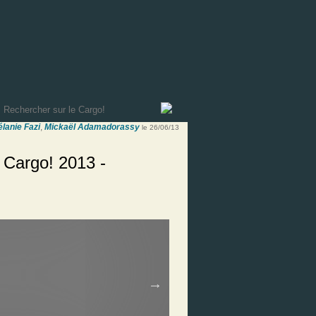
lanie Fazi
,
Mickaël Adamadorassy
le 26/06/13
 Cargo! 2013 -