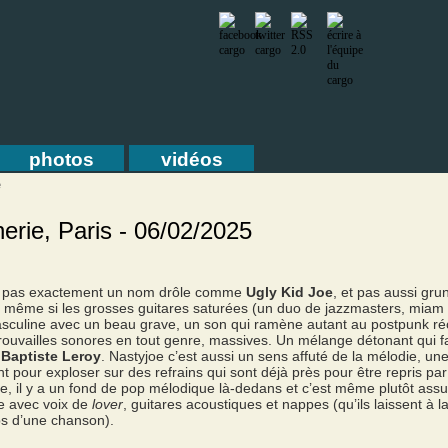
photos
vidéos
e
erie, Paris - 06/02/2025
m, pas exactement un nom drôle comme
Ugly Kid Joe
, et pas aussi gru
: même si les grosses guitares saturées (un duo de jazzmasters, miam !
x masculine avec un beau grave, un son qui ramène autant au postpunk r
trouvailles sonores en tout genre, massives. Un mélange détonant qui f
r
Baptiste Leroy
. Nastyjoe c’est aussi un sens affuté de la mélodie, une 
t pour exploser sur des refrains qui sont déjà près pour être repris pa
ale, il y a un fond de pop mélodique là-dedans et c’est même plutôt a
ue avec voix de
lover
, guitares acoustiques et nappes (qu’ils laissent à l
mps d’une chanson).