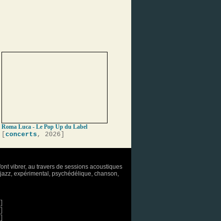
Roma Luca - Le Pop Up du Label
[
concerts
, 2026]
font vibrer, au travers de sessions acoustiques
o, jazz, expérimental, psychédélique, chanson,
]
]
]