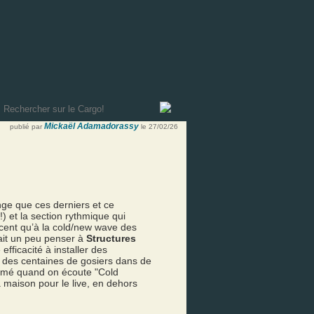
Mickaël Adamadorassy
publié par
le 27/02/26
nge que ces derniers et ce
) et la section rythmique qui
écent qu’à la cold/new wave des
ait un peu penser à
Structures
efficacité à installer des
r des centaines de gosiers dans de
ssumé quand on écoute "Cold
a maison pour le live, en dehors