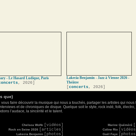
Lakecia Benjamin - Jazz à Vienne 2026 -
ary - Le Hasard Ludique, Paris
Théâtre
concerts
, 2026]
[
concerts
, 2026]
as que)
 vous faire découvrir la musique qui nous a touchés, partager les artistes qui nous 
nterviews et de chroniques de disque. Quelque soit le style, rock indé, folk, électr
ons l’audace, la sincérité et le talent.
[vidéos]
[
Chelsea Wolfe
Marine Quéméré
[articles]
[vidéos
Rock en Seine 2026
Coline Rio
[photos]
[photos
Lakecia Benjamin
Gaël Faye