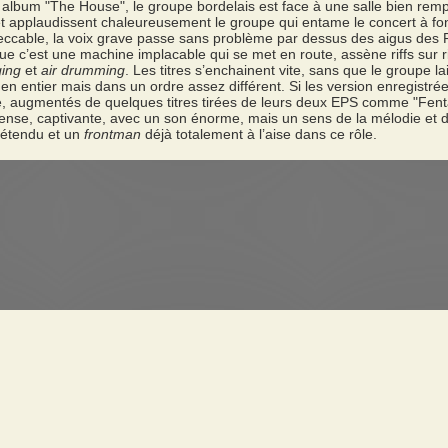
album "The House", le groupe bordelais est face à une salle bien remp
t applaudissent chaleureusement le groupe qui entame le concert à fon
eccable, la voix grave passe sans problème par dessus des aigus des F
e c’est une machine implacable qui se met en route, assène riffs sur ri
ging
et
air drumming
. Les titres s’enchainent vite, sans que le groupe l
 en entier mais dans un ordre assez différent. Si les version enregistré
e, augmentés de quelques titres tirées de leurs deux EPS comme "Fentan
ense, captivante, avec un son énorme, mais un sens de la mélodie et du
 détendu et un
frontman
déjà totalement à l’aise dans ce rôle.