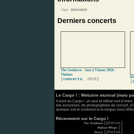
Date :
06/02/2025
Derniers concerts
The Getdown - Jazz à Vienne 2026 -
Théâtre
De
[
concerts
, 2026]
[
Le Cargo ! : Webzine musical (mais p
A bord du Cargo !, un seul et même mot d’ordre :
live exclusives, de photographies de concert, d’i
quelque soit le continent et la langue nous défend
Récemment sur le Cargo !
[photos]
The Getdown
[]
Afghan Whigs
[photos]
Deary