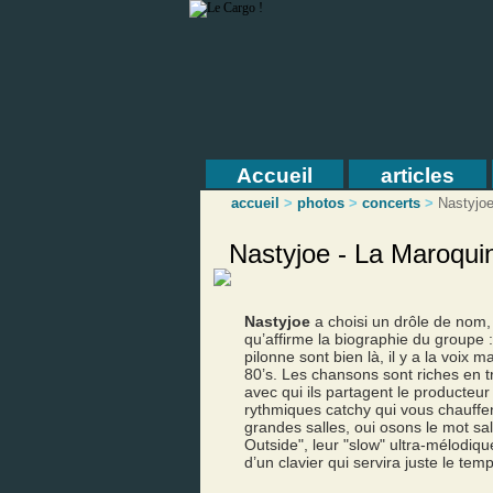
Accueil
articles
accueil
>
photos
>
concerts
>
Nastyjo
Nastyjoe - La Maroquin
Nastyjoe
a choisi un drôle de no
qu’affirme la biographie du groupe 
pilonne sont bien là, il y a la voi
80’s. Les chansons sont riches en 
avec qui ils partagent le producteu
rythmiques catchy qui vous chauffen
grandes salles, oui osons le mot s
Outside", leur "slow" ultra-mélodiq
d’un clavier qui servira juste le te