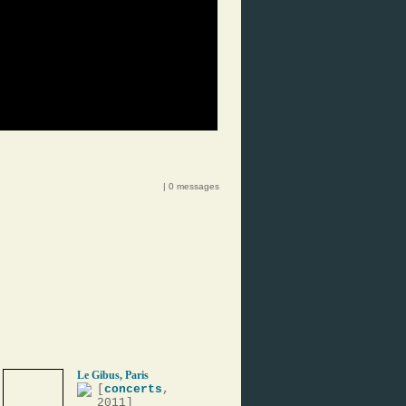
| 0 messages
Le Gibus, Paris
[
concerts
,
2011]