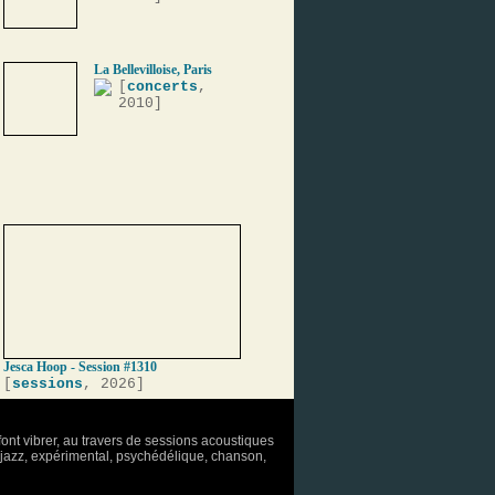
La Bellevilloise, Paris
[
concerts
,
2010]
Jesca Hoop - Session #1310
[
sessions
, 2026]
font vibrer, au travers de sessions acoustiques
o, jazz, expérimental, psychédélique, chanson,