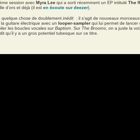
xième session avec
Myra Lee
qui a sorti récemment un EP intitulé
The f
le d’ors et déjà (il est
en écoute sur deezer
).
t à quelque chose de doublement
inédit
: il s’agit de nouveaux morceau
 la guitare électrique avec un
looper-sampler
qui lui permet de lance
piler les boucles vocales sur
Baptism
. Sur
The Brooms
, on a juste la vo
it qu’il y a un gros potentiel tubesque sur ce titre.