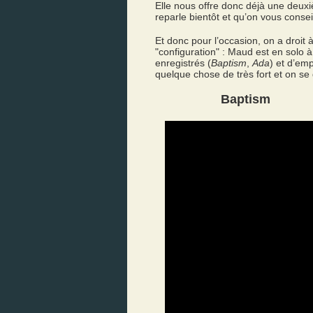
Elle nous offre donc déjà une deu
reparle bientôt et qu’on vous conseil
Et donc pour l’occasion, on a droi
"configuration" : Maud est en solo à
enregistrés (
Baptism
,
Ada
) et d’em
quelque chose de très fort et on se d
Baptism