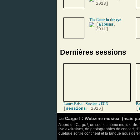
2013]
The flame in the eye
[
albums
,
2011]
Dernières sessions
Laure Brisa - Session #1313
Ba
[
sessions
, 2026]
[
Le Cargo ! : Webzine musical (mais p
A bord du Cargo !, un seul et même mot d’ordre :
live exclusives, de photographies de concert, d’i
quelque soit le continent et la langue nous défend