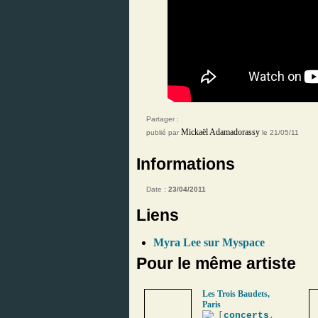
Partager :
Mickaël Adamadorassy
publié par
le 21/05/11
Informations
Date :
23/04/2011
Liens
Myra Lee sur Myspace
Pour le même artiste
Les Trois Baudets,
Paris
[
concerts
,