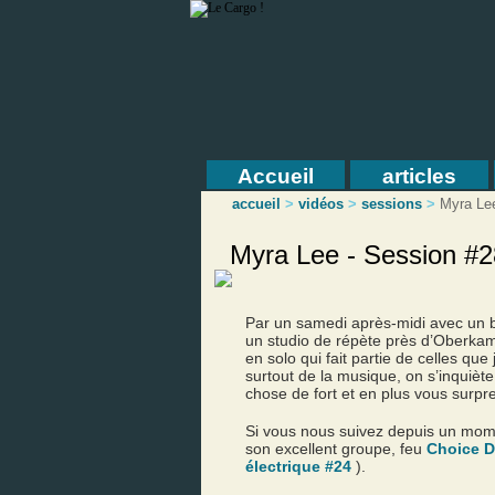
Accueil
articles
accueil
>
vidéos
>
sessions
>
Myra Le
Myra Lee - Session #
Par un samedi après-midi avec un b
un studio de répète près d’Oberkam
en solo qui fait partie de celles qu
surtout de la musique, on s’inquiète
chose de fort et en plus vous surpr
Si vous nous suivez depuis un mome
son excellent groupe, feu
Choice D
électrique #24
).