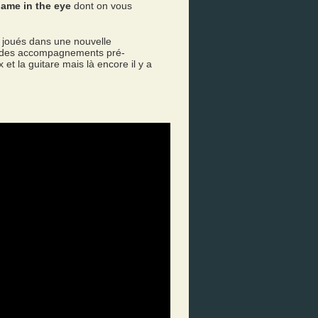
lame in the eye
dont on vous
x joués dans une nouvelle
r des accompagnements pré-
ix et la guitare mais là encore il y a