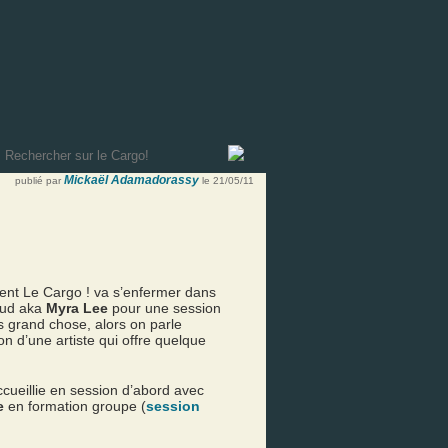
Mickaël Adamadorassy
publié par
le 21/05/11
ment Le Cargo ! va s’enfermer dans
Maud aka
Myra Lee
pour une session
as grand chose, alors on parle
on d’une artiste qui offre quelque
cueillie en session d’abord avec
e
en formation groupe (
session