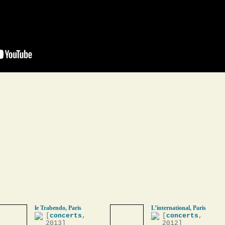
le Trabendo, Paris
L’international, Paris
[
concerts
,
[
concerts
,
2013]
2012]