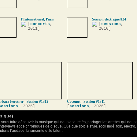
l’International, Paris
Session électrique #24
[
concerts
,
[
sessions
,
2011]
2010]
rbara Forstner - Session #1312
Coconut - Session #1311
sessions
, 2026]
[
sessions
, 2026]
as que)
 vous faire découvrir la musique qui nous a touchés, partager les artistes qui nous 
nterviews et de chroniques de disque. Quelque soit le style, rock indé, folk, électr
ons l’audace, la sincérité et le talent.