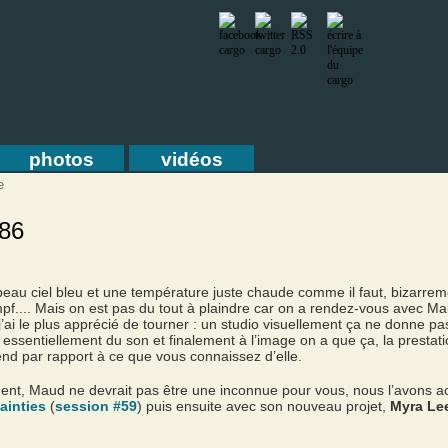
photos
vidéos
e
286
eau ciel bleu et une température juste chaude comme il faut, bizarre
pf.... Mais on est pas du tout à plaindre car on a rendez-vous avec 
e j’ai le plus apprécié de tourner : un studio visuellement ça ne donne p
 essentiellement du son et finalement à l’image on a que ça, la prestati
end par rapport à ce que vous connaissez d’elle.
nt, Maud ne devrait pas être une inconnue pour vous, nous l’avons ac
ainties
(
session #59
) puis ensuite avec son nouveau projet,
Myra Le