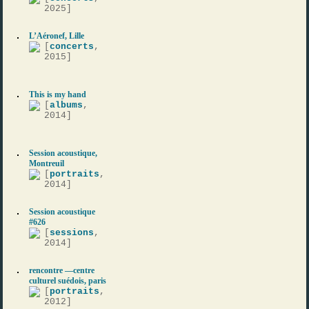
2025]
L’Aéronef, Lille
[
concerts
,
2015]
This is my hand
[
albums
,
2014]
Session acoustique,
Montreuil
[
portraits
,
2014]
Session acoustique
#626
[
sessions
,
2014]
rencontre —centre
culturel suédois, paris
[
portraits
,
2012]