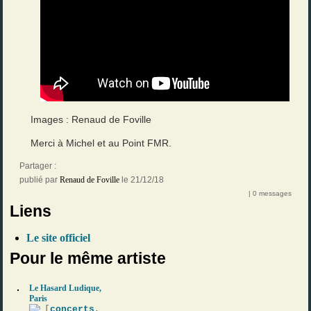
Images : Renaud de Foville
Merci à Michel et au Point FMR.
Partager :
publié par
Renaud de Foville
le 21/12/18
| 0 messages
Liens
Le site officiel
Pour le même artiste
Le Hasard Ludique,
Paris
[
concerts
,