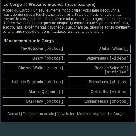
Le Cargo ! : Webzine musical (mais pas que)
A bord du Cargo !, un seul et même mot d’ordre : vous faire découvrir la
musique qui nous a touchés, partager les artistes qui nous font vibrer, au
travers de sessions acoustiques live exclusives, de photographies de concert,
d’interviews et de chroniques de disque. Quelque soit le style, rock indé, folk,
électro, jazz, expérimental, psychédélique, chanson, quelque soit le continent
et la langue nous défendons l’audace, la sincérité et le talent.
Récemment sur le Cargo !
The Getdown
[photos]
Afghan Whigs
[]
Deary
[photos]
Widowspeak
[vidéos]
Chelsea Wolfe
[vidéos]
Rock en Seine 2026
[articles]
Lakecia Benjamin
[photos]
Roma Luca
[photos]
Marine Quéméré
[]
Coline Rio
[vidéos]
Gaël Faye
[photos]
Elysian Fields
[photos]
Contact
|
Proposer un article
|
Newsletter
|
Mentions légales
|
Le Cargo !