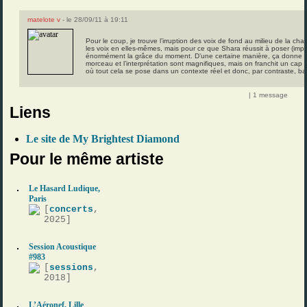
matelote v
- le 28/09/11 à 19:11
Pour le coup, je trouve l’irruption des voix de fond au milieu de la c
les voix en elles-mêmes, mais pour ce que Shara réussit à poser (imp
énormément la grâce du moment. D’une certaine manière, ça donne u
morceau et l’interprétation sont magnifiques, mais on franchit un cap
où tout cela se pose dans un contexte réel et donc, par contraste, ba
| 1 message
Liens
Le site de My Brightest Diamond
Pour le même artiste
Le Hasard Ludique,
Paris
[
concerts
,
2025]
Session Acoustique
#983
[
sessions
,
2018]
L’Aéronef, Lille