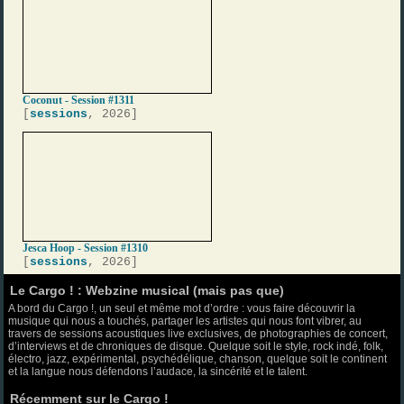
Coconut - Session #1311
[
sessions
, 2026]
Jesca Hoop - Session #1310
[
sessions
, 2026]
Le Cargo ! : Webzine musical (mais pas que)
A bord du Cargo !, un seul et même mot d’ordre : vous faire découvrir la
musique qui nous a touchés, partager les artistes qui nous font vibrer, au
travers de sessions acoustiques live exclusives, de photographies de concert,
d’interviews et de chroniques de disque. Quelque soit le style, rock indé, folk,
électro, jazz, expérimental, psychédélique, chanson, quelque soit le continent
et la langue nous défendons l’audace, la sincérité et le talent.
Récemment sur le Cargo !