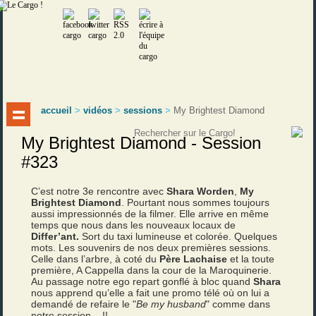
accueil
>
vidéos
>
sessions
>
My Brightest Diamond
My Brightest Diamond - Session
#323
C’est notre 3e rencontre avec
Shara Worden
,
My
Brightest Diamond
. Pourtant nous sommes toujours
aussi impressionnés de la filmer. Elle arrive en même
temps que nous dans les nouveaux locaux de
Differ’ant.
Sort du taxi lumineuse et colorée. Quelques
mots. Les souvenirs de nos deux premières sessions.
Celle dans l’arbre, à coté du
Père Lachaise
et la toute
première, A Cappella dans la cour de la Maroquinerie.
Au passage notre ego repart gonflé à bloc quand
Shara
nous apprend qu’elle a fait une promo télé où on lui a
demandé de refaire le "
Be my husband
" comme dans
notre session... !!