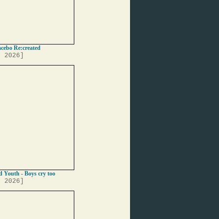
acebo Re:created
, 2026]
 Youth - Boys cry too
, 2026]