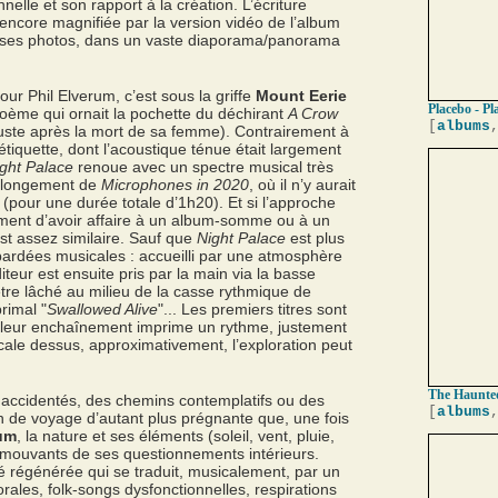
nelle et son rapport à la création. L’écriture
t encore magnifiée par la version vidéo de l’album
e ses photos, dans un vaste diaporama/panorama
our Phil Elverum, c’est sous la griffe
Mount Eerie
Placebo - Pl
ème qui ornait la pochette du déchirant
A Crow
[
albums
uste après la mort de sa femme). Contrairement à
tiquette, dont l’acoustique ténue était largement
ght Palace
renoue avec un spectre musical très
prolongement de
Microphones in 2020
, où il n’y aurait
(pour une durée totale d’1h20). Et si l’approche
timent d’avoir affaire à un album-somme ou à un
est assez similaire. Sauf que
Night Palace
est plus
bardées musicales : accueilli par une atmosphère
diteur est ensuite pris par la main via la basse
être lâché au milieu de la casse rythmique de
primal "
Swallowed Alive
"... Les premiers titres sont
s : leur enchaînement imprime un rythme, justement
 cale dessus, approximativement, l’exploration peut
The Haunted
 accidentés, des chemins contemplatifs ou des
[
albums
on de voyage d’autant plus prégnante que, une fois
rum
, la nature et ses éléments (soleil, vent, pluie,
ets mouvants de ses questionnements intérieurs.
é régénérée qui se traduit, musicalement, par un
orales, folk-songs dysfonctionnelles, respirations