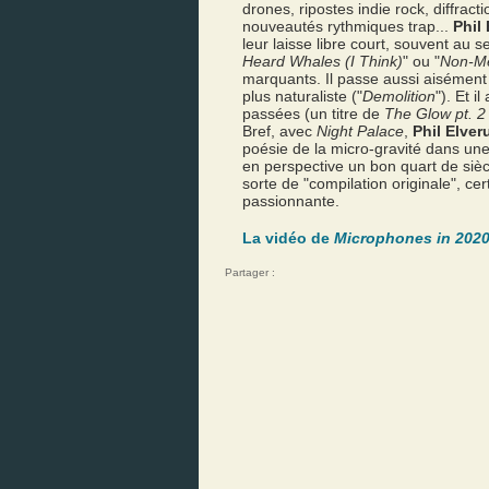
drones, ripostes indie rock, diffract
nouveautés rythmiques trap...
Phil
leur laisse libre court, souvent au
Heard Whales (I Think)
" ou "
Non-Me
marquants. Il passe aussi aisément 
plus naturaliste ("
Demolition
"). Et 
passées (un titre de
The Glow pt. 2
Bref, avec
Night Palace
,
Phil Elve
poésie de la micro-gravité dans une
en perspective un bon quart de siè
sorte de "compilation originale", ce
passionnante.
La vidéo de
Microphones in 202
Partager :