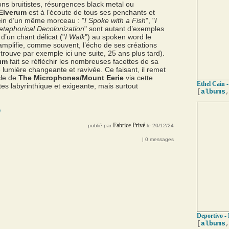
ions bruitistes, résurgences black metal ou
 Elverum
est à l’écoute de tous ses penchants et
 sein d’un même morceau : "
I Spoke with a Fish
", "
I
taphorical Decolonization
" sont autant d’exemples
d’un chant délicat ("
I Walk
") au spoken word le
il amplifie, comme souvent, l’écho de ses créations
trouve par exemple ici une suite, 25 ans plus tard).
rum
fait se réfléchir les nombreuses facettes de sa
 lumière changeante et ravivée. Ce faisant, il remet
cle de
The Microphones/Mount Eerie
via cette
Ethel Cain -
rtes labyrinthique et exigeante, mais surtout
[
albums
0
Fabrice Privé
publié par
le 20/12/24
| 0 messages
Deportivo - 
[
albums