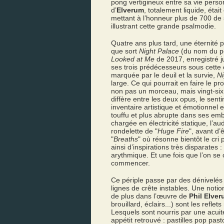
pong vertigineux entre sa vie person
d’
Elverum
, totalement liquide, étai
mettant à l’honneur plus de 700 d
illustrant cette grande psalmodie.
Quatre ans plus tard, une éternité p
que sort
Night Palace
(du nom du po
Looked at Me
de 2017, enregistré j
ses trois prédécesseurs sous cette é
marquée par le deuil et la survie,
Ni
large. Ce qui pourrait en faire le 
non pas un morceau, mais vingt-six 
diffère entre les deux opus, le sen
inventaire artistique et émotionnel 
touffu et plus abrupte dans ses em
chargée en électricité statique, l’au
rondelette de "
Huge Fire
", avant d’
"
Breaths
" où résonne bientôt le cri 
ainsi d’inspirations très disparate
arythmique. Et une fois que l’on se
commencer.
Ce périple passe par des dénivelés
lignes de crête instables. Une noti
de plus dans l’œuvre de
Phil Elve
brouillard, éclairs...) sont les refl
Lesquels sont nourris par une acuit
appétit retrouvé : pastilles pop past