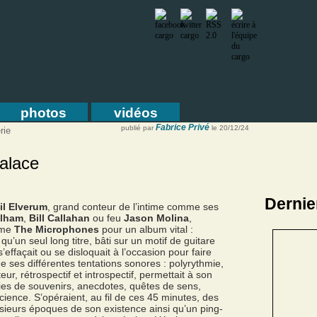
photos
vidéos
Fabrice Privé
publié par
le 20/12/24
rie
alace
Dernie
il Elverum
, grand conteur de l’intime comme ses
dlham
,
Bill Callahan
ou feu
Jason Molina
,
nyme
The Microphones
pour un album vital :
u’un seul long titre, bâti sur un motif de guitare
’effaçait ou se disloquait à l’occasion pour faire
e ses différentes tentations sonores : polyrythmie,
ur, rétrospectif et introspectif, permettait à son
ies de souvenirs, anecdotes, quêtes de sens,
cience. S’opéraient, au fil de ces 45 minutes, des
usieurs époques de son existence ainsi qu’un ping-