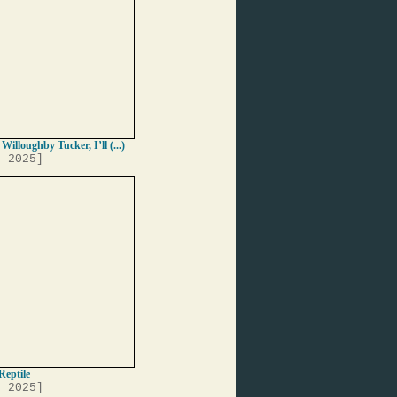
 Willoughby Tucker, I’ll (...)
, 2025]
Reptile
, 2025]