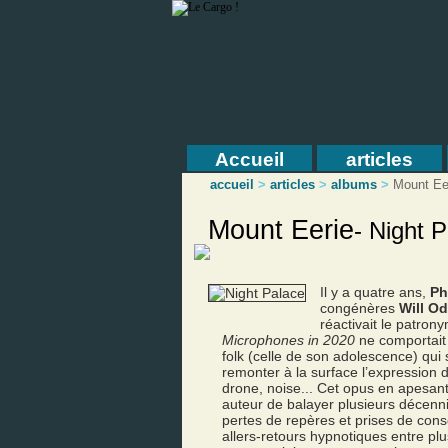
Accueil
articles
accueil
>
articles
>
albums
>
Mount Ee
Mount Eerie
-
Night P
Il y a quatre ans,
Ph
congénères
Will O
réactivait le patro
Microphones in 2020
ne comportait q
folk (celle de son adolescence) qui s
remonter à la surface l’expression d
drone, noise... Cet opus en apesante
auteur de balayer plusieurs décenn
pertes de repères et prises de cons
allers-retours hypnotiques entre pl