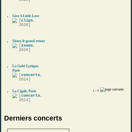
Give A Little Love
[
clips
,
2020]
Sister, le grand retour
[
zooms
,
2020]
La Gaîté Lyrique,
Paris
[
concerts
,
2014]
La Cigale, Paris
1
/ 4
[
concerts
,
2014]
Derniers concerts