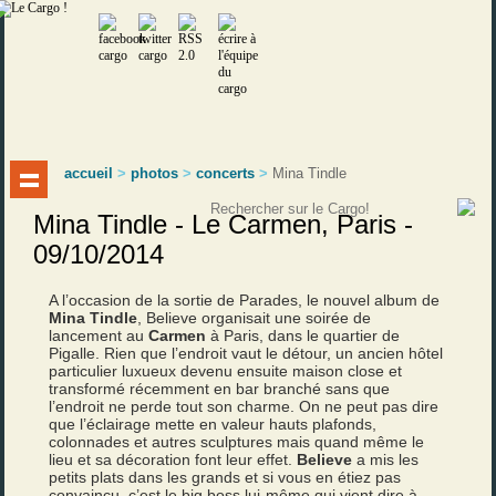
accueil
>
photos
>
concerts
>
Mina Tindle
Mina Tindle - Le Carmen, Paris -
09/10/2014
A l’occasion de la sortie de Parades, le nouvel album de
Mina Tindle
, Believe organisait une soirée de
lancement au
Carmen
à Paris, dans le quartier de
Pigalle. Rien que l’endroit vaut le détour, un ancien hôtel
particulier luxueux devenu ensuite maison close et
transformé récemment en bar branché sans que
l’endroit ne perde tout son charme. On ne peut pas dire
que l’éclairage mette en valeur hauts plafonds,
colonnades et autres sculptures mais quand même le
lieu et sa décoration font leur effet.
Believe
a mis les
petits plats dans les grands et si vous en étiez pas
convaincu, c’est le big boss lui-même qui vient dire à