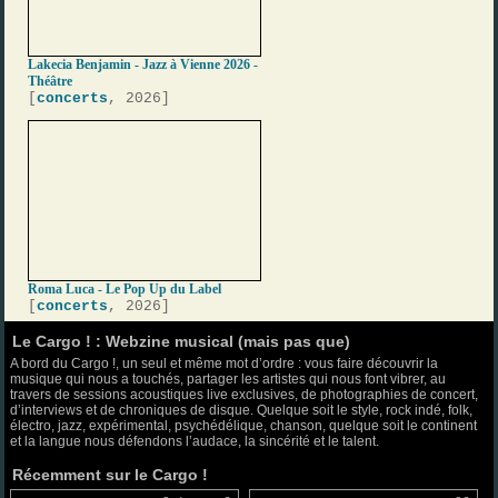
Lakecia Benjamin - Jazz à Vienne 2026 -
Théâtre
[
concerts
, 2026]
Roma Luca - Le Pop Up du Label
[
concerts
, 2026]
Le Cargo ! : Webzine musical (mais pas que)
A bord du Cargo !, un seul et même mot d’ordre : vous faire découvrir la
musique qui nous a touchés, partager les artistes qui nous font vibrer, au
travers de sessions acoustiques live exclusives, de photographies de concert,
d’interviews et de chroniques de disque. Quelque soit le style, rock indé, folk,
électro, jazz, expérimental, psychédélique, chanson, quelque soit le continent
et la langue nous défendons l’audace, la sincérité et le talent.
Récemment sur le Cargo !