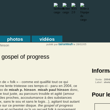
photos
vidéos
tairanteuh
publié par
le 28/02/05
 hinson
 gospel of progress
Inform
Sortie :
2004
um de « folk » - comme est qualifié tout ce qui
Label :
sket
une lente tristesse ces temps-ci - paru en 2004, ce
ss
de
micah p. hinson
.
micah paul hinson
donc,
Pour l
ne tout juste, au parcours trouble et agité (amour
des proches, accoutumance à des substances
 sans le sou et sans le logis...), agitant tout autant
ne sur ce premier disque.
the gospel of progress
que et orchestré qu’à un recueil folk à proprement