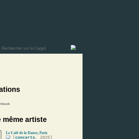
ations
chbook
e même artiste
Le Café de la Danse, Paris
[
concerts
, 2025]