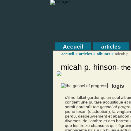
Accueil
articles
accueil
>
articles
>
albums
>
micah p.
micah p. hinson
-
the
logis
s’il ne fallait garder qu’un seul alb
contient une guitare acoustique et 
serait pour sûr
the gospel of progre
jeune texan (d’adoption), la vingtai
perdu, désoeuvrement et abandon 
diverses, de l’ombre et des barreaux,
que les treize chansons qu’il égrai
s’apparente plus à un blues électri