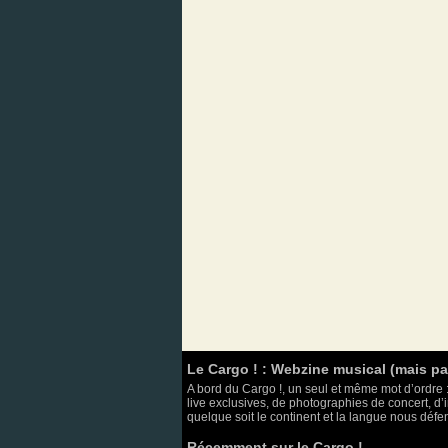
Le Cargo ! : Webzine musical (mais p
A bord du Cargo !, un seul et même mot d’ordre :
live exclusives, de photographies de concert, d’i
quelque soit le continent et la langue nous défend
Récemment sur le Cargo !