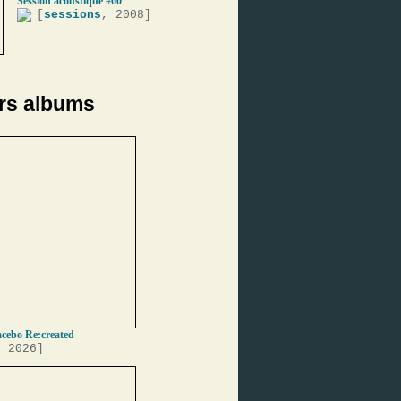
Session acoustique #60
[
sessions
, 2008]
rs albums
acebo Re:created
, 2026]