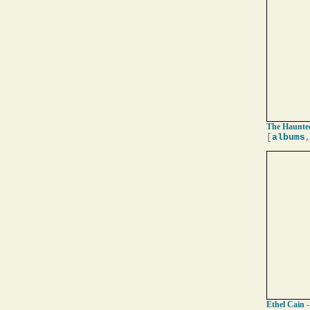
The Haunted
[
albums
Ethel Cain -