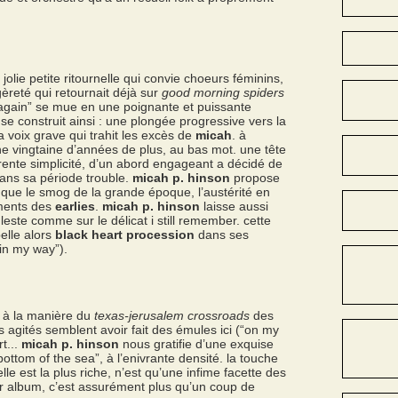
jolie petite ritournelle qui convie choeurs féminins,
èreté qui retournait déjà sur
good morning spiders
 again” se mue en une poignante et puissante
se construit ainsi : une plongée progressive vers la
 voix grave qui trahit les excès de
micah
. à
 vingtaine d’années de plus, au bas mot. une tête
rente simplicité, d’un abord engageant a décidé de
dans sa période trouble.
micah p. hinson
propose
ue le smog de la grande époque, l’austérité en
ements des
earlies
.
micah p. hinson
laisse aussi
leste comme sur le délicat i still remember. cette
elle alors
black heart procession
dans ses
in my way”).
 à la manière du
texas-jerusalem crossroads
des
agités semblent avoir fait des émules ici (“on my
t...
micah p. hinson
nous gratifie d’une exquise
bottom of the sea”, à l’enivrante densité. la touche
 elle est la plus riche, n’est qu’une infime facette des
er album, c’est assurément plus qu’un coup de