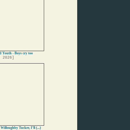
 Youth - Boys cry too
, 2026]
 Willoughby Tucker, I’ll (...)