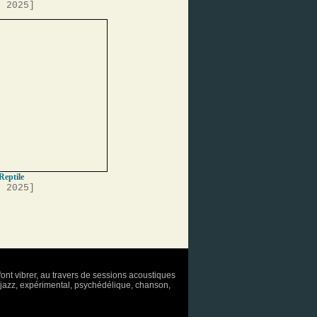
, 2025]
Reptile
, 2025]
font vibrer, au travers de sessions acoustiques
o, jazz, expérimental, psychédélique, chanson,