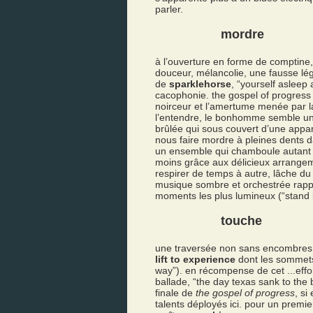
parler.
mordre
à l’ouverture en forme de comptine, 
douceur, mélancolie, une fausse lég
de
sparklehorse
, “yourself asleep
cacophonie. the gospel of progress 
noirceur et l’amertume menée par la
l’entendre, le bonhomme semble une
brûlée qui sous couvert d’une appa
nous faire mordre à pleines dents 
un ensemble qui chamboule autant q
moins grâce aux délicieux arrang
respirer de temps à autre, lâche du 
musique sombre et orchestrée rapp
moments les plus lumineux (“stand 
touche
une traversée non sans encombres
lift to experience
dont les sommets 
way”). en récompense de cet ...effor
ballade, “the day texas sank to the 
finale de
the gospel of progress
, si
talents déployés ici. pour un premi