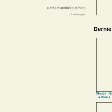
tairanteuh
publié par
le 28/02/05
| 0 messages
Dernie
Placebo - Pl
[
albums