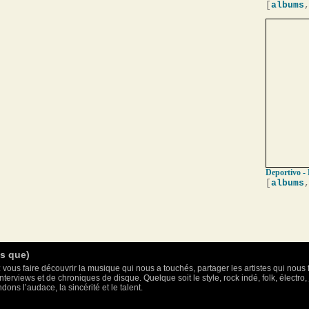
[
albums
Deportivo - 
[
albums
as que)
 vous faire découvrir la musique qui nous a touchés, partager les artistes qui nous 
nterviews et de chroniques de disque. Quelque soit le style, rock indé, folk, électr
ons l’audace, la sincérité et le talent.