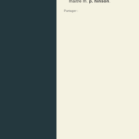
maître m.
p. hinson
.
Partager :