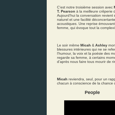
C’est notre troisième session avec
T. Pearson
à la meilleure crêperie 
Aujourd’hui la conversation revie
naturel et une facilité déconcertant
acoustiques. Une reprise émouvan
femme, qui évoque tout la complexit
Le soir même
Micah
&
Ashley
mon
blessures intérieures qui ne se refe
l’humour, la voix et la poésie des 
regarde sa femme, à certains moment
d’après nous faire tous mourir de ri
Micah
reviendra, seul, pour un rap
chacun à conscience de la chance d
People