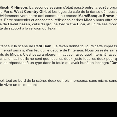
Micah P. Hinson
. La seconde session s’était passé entre la soirée o
de Paris,
West Country Girl,
et les loges du café de la danse où nous a
nt évidemment vers notre ami commun ou encore
Mara/Bosque Brown
e
es. Entre souvenirs et anecdotes, réflexions et rires
Micah
nous offre 
te de
David bazan,
celui du groupe
Pedro the Lion
, et un de ses mor
é du rapport à la religion du Texan !
tent sur la scène de
Petit Bain
. Le texan donne toujours cette impress
rmeront jamais, d’un feu qui le dévore de l’intérieur. Nous on reste san
mots de
Micah
. C’est beau à pleurer. Il faut voir avec quel intensité, av
s, on sait qu’ils ne sont que tous les deux, juste tous les deux pour 
re en répondant à un type dans la foule qui avait hurlé un incongru "
Da
pel, tout au bord de la scène, deux ou trois morceaux, sans micro, sans 
e vivre un tel moment.