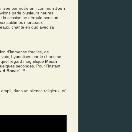
rganisée par notre ami commun
Josh
vions parlé plusieurs heures.
t la session se déroule avec un
deux sublimes morceaux
ceaux, chanté en duo avec sa
ion d’immense fragilité, de
s voix, hypnotisés par le charisme,
ec quel regard magnifique
Micah
quelques secondes. Pour l’instant
vid Bowie
" !!!
ampli, dans un silence religieux, où