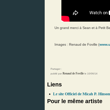
Un grand merci à Sean et à Petit Bai
Images : Renaud de Foville (
www.u
Partager :
Renaud de Foville
publié par
le 10/06/14
Liens
Le site Officiel de Micah P. Hinson
Pour le même artiste