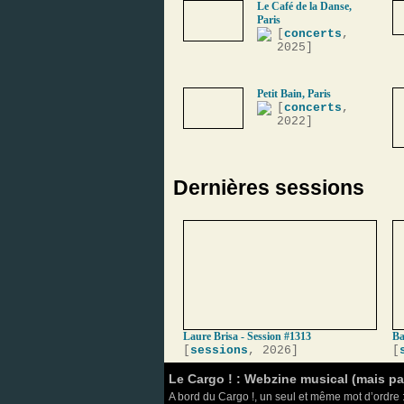
Le Café de la Danse,
Paris
[
concerts
,
2025]
Petit Bain, Paris
[
concerts
,
2022]
Dernières sessions
Laure Brisa - Session #1313
Ba
[
sessions
, 2026]
[
Le Cargo ! : Webzine musical (mais p
A bord du Cargo !, un seul et même mot d’ordre :