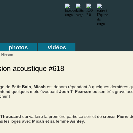
photos
vidéos
. Hinson
sion acoustique #618
rge de
Petit Bain
,
Micah
est dehors répondant à quelques dernières q
n entend quelques mots évoquant
Josh T. Pearson
ou son très grave acc
cher !
r
Thousand
qui va faire la première partie ce soir et de croiser
Pierre
d
ans les loges avec
Micah
et sa femme
Ashley
.