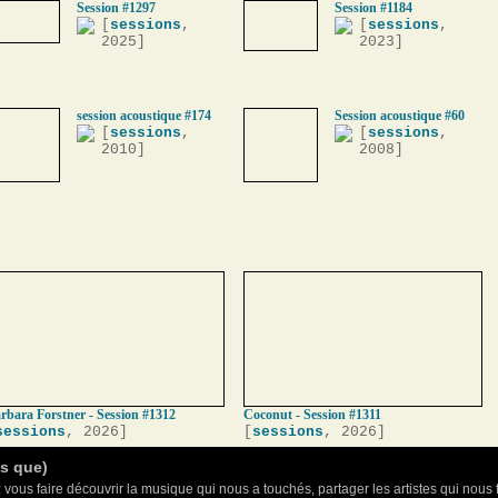
Session #1297
Session #1184
[
sessions
,
[
sessions
,
2025]
2023]
session acoustique #174
Session acoustique #60
[
sessions
,
[
sessions
,
2010]
2008]
rbara Forstner - Session #1312
Coconut - Session #1311
sessions
, 2026]
[
sessions
, 2026]
as que)
 vous faire découvrir la musique qui nous a touchés, partager les artistes qui nous 