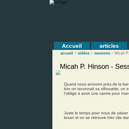
Accueil
articles
accueil
>
vidéos
>
sessions
>
Micah P
Micah P. Hinson - Ses
Quand nous arrivons près de la ba
loin on reconnait sa silhouette, o
l’oblige à avoir une canne pour mar
Juste le temps pour nous de salue
texan et on se retrouve très vite d