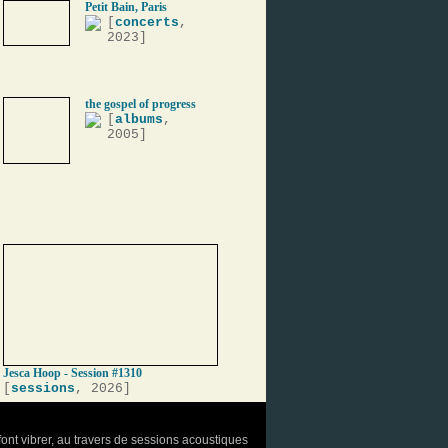
Petit Bain, Paris
[
concerts
,
2023]
the gospel of progress
[
albums
,
2005]
Jesca Hoop - Session #1310
[
sessions
, 2026]
font vibrer, au travers de sessions acoustiques