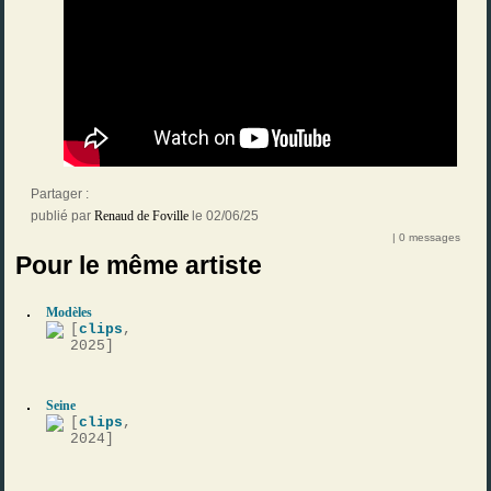
Partager :
publié par
Renaud de Foville
le 02/06/25
| 0 messages
Pour le même artiste
Modèles
[
clips
,
2025]
Seine
[
clips
,
2024]