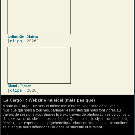
Coline Rio - Maison
[
clips
, 2026]
Blumi - Jaguar
[
clips
, 2026]
Le Cargo ! : Webzine musical (mais pas que)
A bord du Cargo !, un seul et même mot d’ordre : vous faire découvrir la
musique qui nous a touchés, partager les artistes qui nous font vibrer, au
travers de sessions acoustiques live exclusives, de photographies de concert,
d’interviews et de chroniques de disque. Quelque soit le style, rock indé, folk,
électro, jazz, expérimental, psychédélique, chanson, quelque soit le continent
et la langue nous défendons l’audace, la sincérité et le talent.