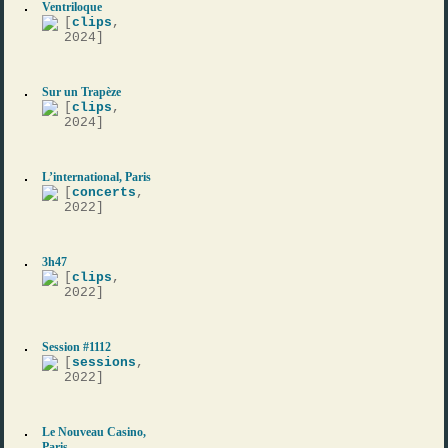
Ventriloque
[
clips
,
2024]
Sur un Trapèze
[
clips
,
2024]
L’international, Paris
[
concerts
,
2022]
3h47
[
clips
,
2022]
Session #1112
[
sessions
,
2022]
Le Nouveau Casino,
Paris