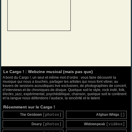
Le Cargo ! : Webzine musical (mais pas que)
A bord du Cargo !, un seul et même mot d’ordre : vous faire découvrir la
musique qui nous a touchés, partager les artistes qui nous font vibrer, au
travers de sessions acoustiques live exclusives, de photographies de concert,
d’interviews et de chroniques de disque. Quelque soit le style, rock indé, folk,
électro, jazz, expérimental, psychédélique, chanson, quelque soit le continent
et la langue nous défendons l’audace, la sincérité et le talent.
Récemment sur le Cargo !
The Getdown
[photos]
Afghan Whigs
[]
Deary
[photos]
Widowspeak
[vidéos]