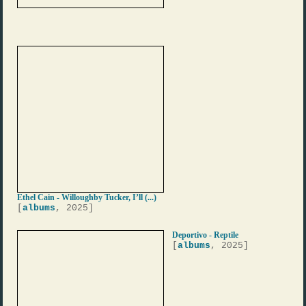
Ethel Cain - Willoughby Tucker, I’ll (...)
[
albums
, 2025]
Deportivo - Reptile
[
albums
, 2025]