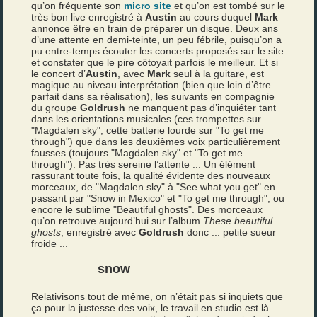
qu’on fréquente son
micro site
et qu’on est tombé sur le
très bon live enregistré à
Austin
au cours duquel
Mark
annonce être en train de préparer un disque. Deux ans
d’une attente en demi-teinte, un peu fébrile, puisqu’on a
pu entre-temps écouter les concerts proposés sur le site
et constater que le pire côtoyait parfois le meilleur. Et si
le concert d’
Austin
, avec
Mark
seul à la guitare, est
magique au niveau interprétation (bien que loin d’être
parfait dans sa réalisation), les suivants en compagnie
du groupe
Goldrush
ne manquent pas d’inquiéter tant
dans les orientations musicales (ces trompettes sur
"Magdalen sky", cette batterie lourde sur "To get me
through") que dans les deuxièmes voix particulièrement
fausses (toujours "Magdalen sky" et "To get me
through"). Pas très sereine l’attente ... Un élément
rassurant toute fois, la qualité évidente des nouveaux
morceaux, de "Magdalen sky" à "See what you get" en
passant par "Snow in Mexico" et "To get me through", ou
encore le sublime "Beautiful ghosts". Des morceaux
qu’on retrouve aujourd’hui sur l’album
These beautiful
ghosts
, enregistré avec
Goldrush
donc ... petite sueur
froide ...
snow
Relativisons tout de même, on n’était pas si inquiets que
ça pour la justesse des voix, le travail en studio est là