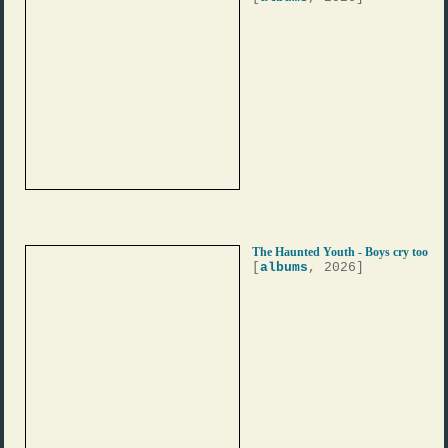
The Haunted Youth - Boys cry too
[
albums
, 2026]