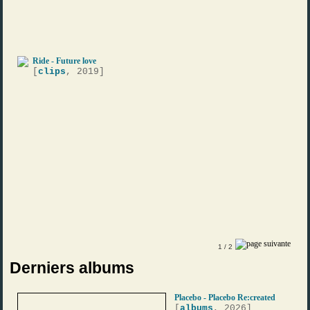
Ride - Future love
[
clips
, 2019]
1
/ 2
Derniers albums
Placebo - Placebo Re:created
[
albums
, 2026]