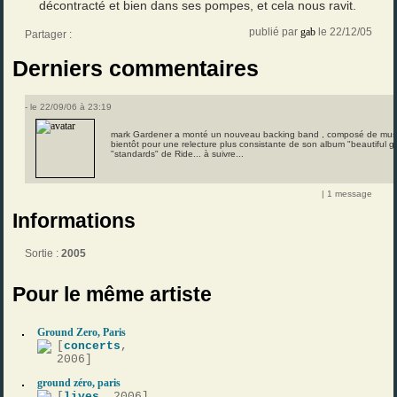
décontracté et bien dans ses pompes, et cela nous ravit.
publié par
gab
le 22/12/05
Partager :
Derniers commentaires
- le 22/09/06 à 23:19
mark Gardener a monté un nouveau backing band , composé de music
bientôt pour une relecture plus consistante de son album "beautiful g
"standards" de Ride... à suivre...
| 1 message
Informations
Sortie :
2005
Pour le même artiste
Ground Zero, Paris
[
concerts
,
2006]
ground zéro, paris
[
lives
, 2006]