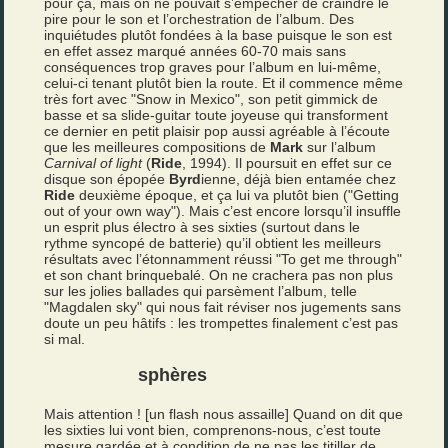
pour ça, mais on ne pouvait s’empêcher de craindre le
pire pour le son et l’orchestration de l’album. Des
inquiétudes plutôt fondées à la base puisque le son est
en effet assez marqué années 60-70 mais sans
conséquences trop graves pour l’album en lui-même,
celui-ci tenant plutôt bien la route. Et il commence même
très fort avec "Snow in Mexico", son petit gimmick de
basse et sa slide-guitar toute joyeuse qui transforment
ce dernier en petit plaisir pop aussi agréable à l’écoute
que les meilleures compositions de
Mark
sur l’album
Carnival of light
(
Ride
, 1994). Il poursuit en effet sur ce
disque son épopée
Byrd
ienne, déjà bien entamée chez
Ride
deuxième époque, et ça lui va plutôt bien ("Getting
out of your own way"). Mais c’est encore lorsqu’il insuffle
un esprit plus électro à ses sixties (surtout dans le
rythme syncopé de batterie) qu’il obtient les meilleurs
résultats avec l’étonnamment réussi "To get me through"
et son chant brinquebalé. On ne crachera pas non plus
sur les jolies ballades qui parsèment l’album, telle
"Magdalen sky" qui nous fait réviser nos jugements sans
doute un peu hâtifs : les trompettes finalement c’est pas
si mal.
sphères
Mais attention ! [un flash nous assaille] Quand on dit que
les sixties lui vont bien, comprenons-nous, c’est toute
mesure gardée et à condition de ne pas les titiller de