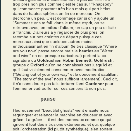
trop près non plus comme c’est le cas sur "Rhapsody"
qui commence pourtant très bien mais qui part hélas
dans de hautes sphères en fin de morceau. On
décroche un peu. C’est dommage car si on y ajoute un
"Summer turns to fall" dans le même esprit, on se
retrouve avec, en milieu d’album, un cap un peu difficile
à franchir. D’ailleurs à y regarder de plus près, on
retombe sur nos craintes de départ puisque ces
morceaux ainsi que quelques autres moins
enthousiasmant en fin d’album (le très classique "Where
are you now" passe encore mais le
beatles
ien "Water
and wine" en est presque caricatural) portent la co-
signature du
Goldrush
ien
Robin Bennett
.
Goldrush
,
groupe d’
Oxford
qu’on ne connaissait pas jusqu’ici et
qu’il faut visiblement consommer avec modération
("Getting out of your own way" et le doucement sautillant
"The story of the eye" nous suffiront largement). Ceci dit,
il n’a sans doute pas fallu torturer l’ami
Gardener
pour
l’emmener vadrouiller sur ces sentiers là non plus.
pause
Heureusement "Beautiful ghosts" vient ensuite nous
requinquer et relancer la machine en douceur et avec
grâce. La grâce ... il est des morceaux comme ça qui
ignorent tout des intrusions extérieures, et qui, quelque
soit l’orchestration (ici plutôt synthétique), s’en sortent