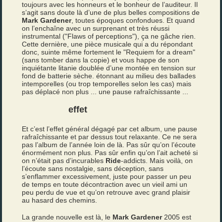
toujours avec les honneurs et le bonheur de l’auditeur. Il
s’agit sans doute là d’une de plus belles compositions de
Mark Gardener
, toutes époques confondues. Et quand
on l’enchaîne avec un surprenant et très réussi
instrumental ("Flaws of perceptions"), ça ne gâche rien.
Cette dernière, une pièce musicale qui a du répondant
donc, suinte même fortement le "Requiem for a dream"
(sans tomber dans la copie) et vous happe de son
inquiétante litanie doublée d’une montée en tension sur
fond de batterie sèche. étonnant au milieu des ballades
intemporelles (ou trop temporelles selon les cas) mais
pas déplacé non plus ... une pause rafraîchissante ...
effet
Et c’est l’effet général dégagé par cet album, une pause
rafraîchissante et par dessus tout relaxante. Ce ne sera
pas l’album de l’année loin de là. Pas sûr qu’on l’écoute
énormément non plus. Pas sûr enfin qu’on l’ait acheté si
on n’était pas d’incurables
Ride
-addicts. Mais voilà, on
l’écoute sans nostalgie, sans déception, sans
s’enflammer excessivement, juste pour passer un peu
de temps en toute décontraction avec un vieil ami un
peu perdu de vue et qu’on retrouve avec grand plaisir
au hasard des chemins.
La grande nouvelle est là, le
Mark Gardener
2005 est