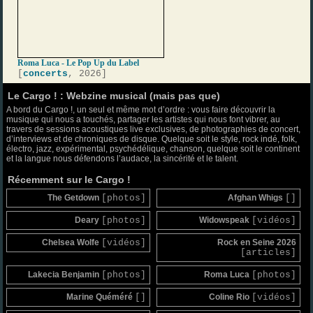
Roma Luca - Le Pop Up du Label
[
concerts
, 2026]
Le Cargo ! : Webzine musical (mais pas que)
A bord du Cargo !, un seul et même mot d’ordre : vous faire découvrir la
musique qui nous a touchés, partager les artistes qui nous font vibrer, au
travers de sessions acoustiques live exclusives, de photographies de concert,
d’interviews et de chroniques de disque. Quelque soit le style, rock indé, folk,
électro, jazz, expérimental, psychédélique, chanson, quelque soit le continent
et la langue nous défendons l’audace, la sincérité et le talent.
Récemment sur le Cargo !
The Getdown
[photos]
Afghan Whigs
[]
Deary
[photos]
Widowspeak
[vidéos]
Chelsea Wolfe
[vidéos]
Rock en Seine 2026
[articles]
Lakecia Benjamin
[photos]
Roma Luca
[photos]
Marine Quéméré
[]
Coline Rio
[vidéos]