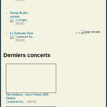
Presqu’île (live
session)
[
clips
,
2019]
Le Trabendo, Paris
1
/ 2
[
concerts
,
2018]
Derniers concerts
The Getdown - Jazz à Vienne 2026 -
Théâtre
[
concerts
, 2026]