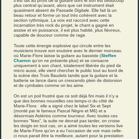
s’est fait au profit de la guitare dont le son est beaucoup
plus central qu’avant, alors que cet instrument était
quasiment absent de Passade Digitale. Elle fait là un
beau retour et forme un tout très cohérent avec la
section rythmique. La voix est raccord avec cette
incarnation très rock du projet, le chant a gagné en
assise et en puissance, il est plus habité, plus fiévreux,
capable de douceur comme de rage.
Toute cette énergie explosive qui circule entre les
musiciens trouve son exutoire avec le dernier morceau
où Marie-Flore laisse la guitare au bassiste (
Steffen
Charron
qu’on ne présente plus) et se consacre
uniquement à son chant, totalement libérée du pied de
micro aussi, elle vient chercher le public tout au bord de
la scène des Trois Baudets tandis que la guitare et la
batterie se lance dans un crescendo plein de distorsion
et de cymbales comme on les aime.
On est un poil frustré que ce soit déjà fini mais il n’y a
que des bonnes nouvelles ces temps-ci du côté de
Marie-Flore : elle a signé chez le label Six et Sept
(monté par le fameux Pascal Nègre et M6) et a
désormais Astérios comme tourneur. Avec toutes ces
bonnes "fées", la suite ne devrait pas tarder, on croise
les doigts en tout cas, on a aimé toutes les versions live
de Marie-Flore qu’on a eu l’occasion de voir mais celle-
ci nous parait être la meilleure, autant pour la prestation