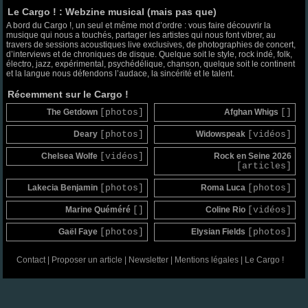
Le Cargo ! : Webzine musical (mais pas que)
A bord du Cargo !, un seul et même mot d’ordre : vous faire découvrir la
musique qui nous a touchés, partager les artistes qui nous font vibrer, au
travers de sessions acoustiques live exclusives, de photographies de concert,
d’interviews et de chroniques de disque. Quelque soit le style, rock indé, folk,
électro, jazz, expérimental, psychédélique, chanson, quelque soit le continent
et la langue nous défendons l’audace, la sincérité et le talent.
Récemment sur le Cargo !
The Getdown
[photos]
Afghan Whigs
[]
Deary
[photos]
Widowspeak
[vidéos]
Chelsea Wolfe
[vidéos]
Rock en Seine 2026
[articles]
Lakecia Benjamin
[photos]
Roma Luca
[photos]
Marine Quéméré
[]
Coline Rio
[vidéos]
Gaël Faye
[photos]
Elysian Fields
[photos]
Contact
|
Proposer un article
|
Newsletter
|
Mentions légales
|
Le Cargo !