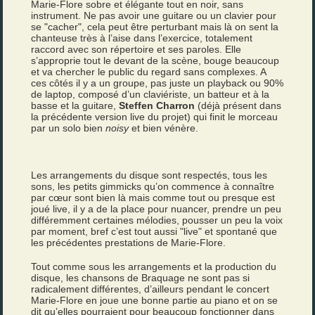
Marie-Flore sobre et élégante tout en noir, sans
instrument. Ne pas avoir une guitare ou un clavier pour
se "cacher", cela peut être perturbant mais là on sent la
chanteuse très à l’aise dans l’exercice, totalement
raccord avec son répertoire et ses paroles. Elle
s’approprie tout le devant de la scène, bouge beaucoup
et va chercher le public du regard sans complexes. A
ces côtés il y a un groupe, pas juste un playback ou 90%
de laptop, composé d’un claviériste, un batteur et à la
basse et la guitare,
Steffen Charron
(déjà présent dans
la précédente version live du projet) qui finit le morceau
par un solo bien
noisy
et bien vénère.
Les arrangements du disque sont respectés, tous les
sons, les petits gimmicks qu’on commence à connaître
par cœur sont bien là mais comme tout ou presque est
joué live, il y a de la place pour nuancer, prendre un peu
différemment certaines mélodies, pousser un peu la voix
par moment, bref c’est tout aussi "live" et spontané que
les précédentes prestations de Marie-Flore.
Tout comme sous les arrangements et la production du
disque, les chansons de Braquage ne sont pas si
radicalement différentes, d’ailleurs pendant le concert
Marie-Flore en joue une bonne partie au piano et on se
dit qu’elles pourraient pour beaucoup fonctionner dans