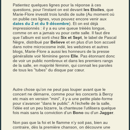
Patientez quelques lignes pour la réponse à ces
questions, pour l’instant on est devant
les Etoiles
, que
Marie-Flore investit trois lundis de suite (Au moment où
on publie ces lignes, vous pouvez encore venir aux
dates du 2 et du 9 décembre
). Et on est déjà
impressionnés : il y a eu une queue trèèès longue,
comme on en a jamais vu pour cette salle. Il faut dire
que l’album est sorti chez
Six et Sept
, le label de Pascal
Nègre, distribué par
Believe
et en plus d’un bon accueil
dans notre microcosme indé, les webzines et autres
blogs, Marie-Flore a aussi les honneurs de la presse
généraliste voir féminine genre
Elle
. Pas étonnant donc
de voir un public nombreux et dans les premiers rangs
de la salle, en majorité féminin, qui connait les paroles
de tous les "tubes" du disque par cœur.
Autre chose qu’on ne peut pas louper avant que le
concert ne démarre, comme pour les concerts à Bercy
etc mais en version "mini", il y a une petite plate-forme
pour s’avancer "dans le public". A l’échelle de la salle,
l’idée est un peu bizarre, la chanteuse l’utilisera quelque
fois mais sans la conviction d’un
Bono
ou d’un
Jagger
.
Non pas que la foi et le flamme n’y soit pas, bien au
contraire, dès la première chanson, on découvre une