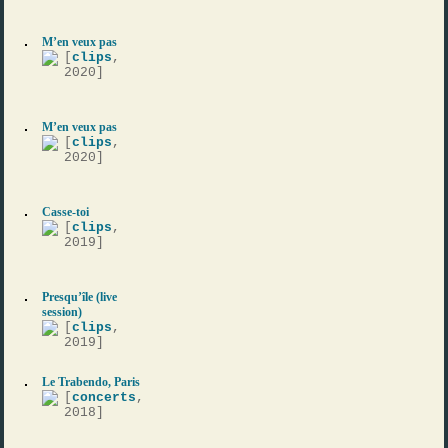
M’en veux pas
[
clips
,
2020]
M’en veux pas
[
clips
,
2020]
Casse-toi
[
clips
,
2019]
Presqu’île (live
session)
[
clips
,
2019]
Le Trabendo, Paris
[
concerts
,
2018]