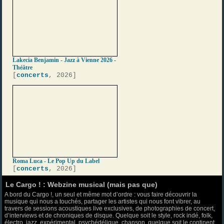
Lakecia Benjamin - Jazz à Vienne 2026 -
Théâtre
[
concerts
, 2026]
Roma Luca - Le Pop Up du Label
[
concerts
, 2026]
Le Cargo ! : Webzine musical (mais pas que)
A bord du Cargo !, un seul et même mot d’ordre : vous faire découvrir la
musique qui nous a touchés, partager les artistes qui nous font vibrer, au
travers de sessions acoustiques live exclusives, de photographies de concert,
d’interviews et de chroniques de disque. Quelque soit le style, rock indé, folk,
électro, jazz, expérimental, psychédélique, chanson, quelque soit le continent