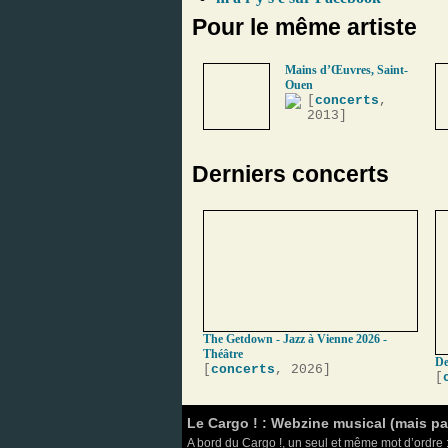
Pour le même artiste
Mains d’Œuvres, Saint-
Ouen
[
concerts
,
2013]
Derniers concerts
The Getdown - Jazz à Vienne 2026 -
Théâtre
De
[
concerts
, 2026]
[
Le Cargo ! : Webzine musical (mais p
A bord du Cargo !, un seul et même mot d’ordre :