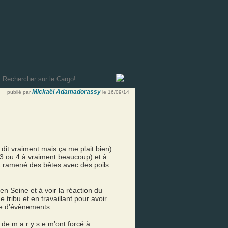
Mickaël Adamadorassy
publié par
le 16/09/14
e dit vraiment mais ça me plait bien)
e 3 ou 4 à vraiment beaucoup) et à
ont ramené des bêtes avec des poils
en Seine et à voir la réaction du
 tribu et en travaillant pour avoir
re d’évènements.
de m a r y s e m’ont forcé à