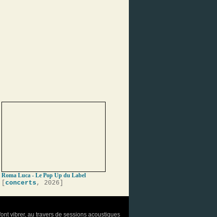
Roma Luca - Le Pop Up du Label
[
concerts
, 2026]
font vibrer, au travers de sessions acoustiques