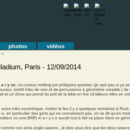
photos
vidéos
s e
lladium, Paris - 12/09/2014
 a r y se
, ce curieux melting pot philippino-parisien (je sais pas si ça s
ouceur, tantôt tribu de voix et de percussions à géométrie variable ( d
vail et un show qui prend du poil de la bête en live (d’ailleurs elles en 
 autre tribu excentrique, mettre le feu il y a quelques semaines à Rock 
s e, en particulier des gens qui ne connaissent pas, on se dit qu’en mode
atteur ou une BAR) m a r y s e aurait tout à fait sa place dans ce gen
e
comme nos amis anglo-saxons , je dois vous dire que les deux soeurs 