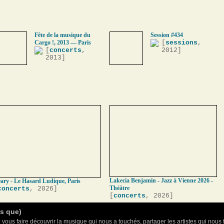
Fête de la musique du
Session #434
Cargo !, 2013 — Paris
[
sessions
,
[
concerts
,
2012]
2013]
Lakecia Benjamin - Jazz à Vienne 2026 -
ary - Le Hasard Ludique, Paris
Théâtre
concerts
, 2026]
[
concerts
, 2026]
as que)
 vous faire découvrir la musique qui nous a touchés, partager les artistes qui nous 