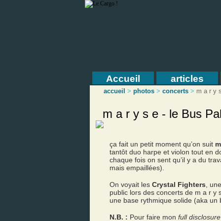
Accueil
articles
accueil
>
photos
>
concerts
>
m a r y 
m a r y s e - le Bus Pa
ça fait un petit moment qu’on suit
m
tantôt duo harpe et violon tout en d
chaque fois on sent qu’il y a du tra
mais empaillées).
On voyait les
Crystal Fighters
, une
public lors des concerts de m a r y 
une base rythmique solide (aka un b
N.B. :
Pour faire mon
full disclosur