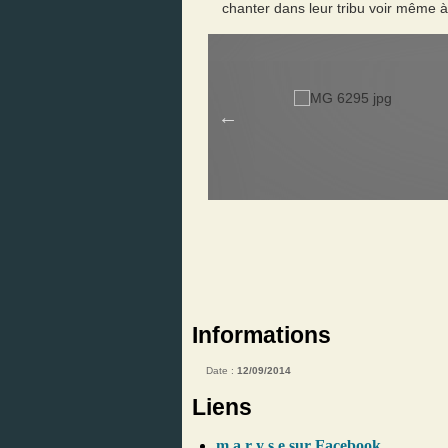
chanter dans leur tribu voir même à 
Informations
Date :
12/09/2014
Liens
m a r y s e sur Facebook