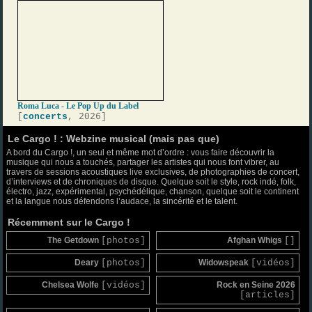
Roma Luca - Le Pop Up du Label
[
concerts
, 2026]
Le Cargo ! : Webzine musical (mais pas que)
A bord du Cargo !, un seul et même mot d’ordre : vous faire découvrir la
musique qui nous a touchés, partager les artistes qui nous font vibrer, au
travers de sessions acoustiques live exclusives, de photographies de concert,
d’interviews et de chroniques de disque. Quelque soit le style, rock indé, folk,
électro, jazz, expérimental, psychédélique, chanson, quelque soit le continent
et la langue nous défendons l’audace, la sincérité et le talent.
Récemment sur le Cargo !
The Getdown
[photos]
Afghan Whigs
[]
Deary
[photos]
Widowspeak
[vidéos]
Chelsea Wolfe
[vidéos]
Rock en Seine 2026
[articles]