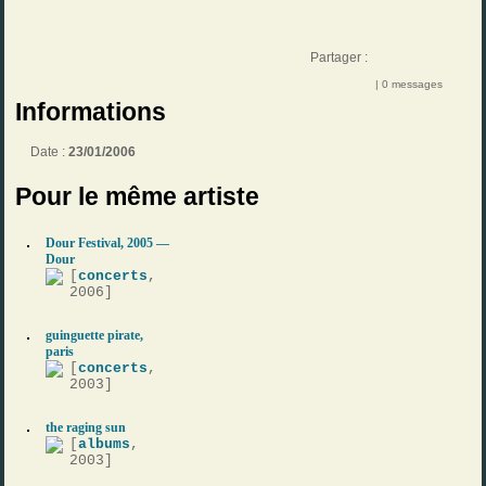
Partager :
| 0 messages
Informations
Date :
23/01/2006
Pour le même artiste
Dour Festival, 2005 —
Dour
[
concerts
,
2006]
guinguette pirate,
paris
[
concerts
,
2003]
the raging sun
[
albums
,
2003]