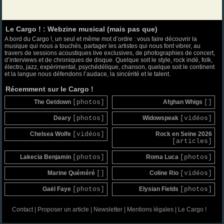
Le Cargo ! : Webzine musical (mais pas que)
A bord du Cargo !, un seul et même mot d’ordre : vous faire découvrir la
musique qui nous a touchés, partager les artistes qui nous font vibrer, au
travers de sessions acoustiques live exclusives, de photographies de concert,
d’interviews et de chroniques de disque. Quelque soit le style, rock indé, folk,
électro, jazz, expérimental, psychédélique, chanson, quelque soit le continent
et la langue nous défendons l’audace, la sincérité et le talent.
Récemment sur le Cargo !
The Getdown
[photos]
Afghan Whigs
[]
Deary
[photos]
Widowspeak
[vidéos]
Chelsea Wolfe
[vidéos]
Rock en Seine 2026
[articles]
Lakecia Benjamin
[photos]
Roma Luca
[photos]
Marine Quéméré
[]
Coline Rio
[vidéos]
Gaël Faye
[photos]
Elysian Fields
[photos]
Contact
|
Proposer un article
|
Newsletter
|
Mentions légales
|
Le Cargo !