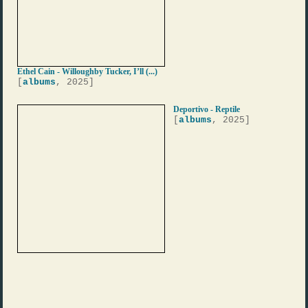
Ethel Cain - Willoughby Tucker, I’ll (...)
[
albums
, 2025]
Deportivo - Reptile
[
albums
, 2025]