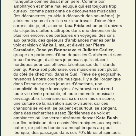
franquette comme disait mon père. Comme bon
amphitryon et môme mal éduqué qui est toujours trop
curieux, comme passionné de découvertes musicales
(les découvertes, ça aide à découvrir des soi-même), je
jetais mes yeux et oreilles sur leur travail. J’aime être
surpris, dis-je, et j’ai aimé.
Loa Frida
est un petit univers
de cliquetis d’ailleurs attrapés dans une dimension de
plus loin encore, des particules en voyages, des ions
aux paradis, des quêteurs d’ambiances menés par la
voix et vision d
’Anka Lima
, et élevés par
Pierre
Carsalade
,
Jocelyn Bonnerave
et
Juliette Carlier
,
groupe en partances d’âme depuis les Corbières et sans
lieux d’arrivage, d’ailleurs je pensais qu’ils étaient
nordiques pour ces effluves talentueuses de l’Islande,
bien qu’
Anka
soit polonaise, ces musiciens sont plutôt
du côté de chez moi, dans le Sud. Trêve de géographie,
revenons à notre court de musique. Il y a de l’organique
dans l’osmose de ces joueurs d’émotions, une
complicité du type leucocytes- érythrocytes qui rend
toute vie rêvée probable, et toute merveille musicale
envisageable. L’onirisme est ici un son mis en scène,
une culture de la narration audio-visuelle, car ces
chansons se voient, se palpent et surtout, se songent,
dans des recherches assez Bjorkiennes de voix et
ambiances où l’on verrait aisément danser
Kate Bush
sur flou artistique, des essais électroniques aux aspects
nature, de petites bombes atmosphériques au gout
féerique, des passages dans ses 70’s libres et spirituels