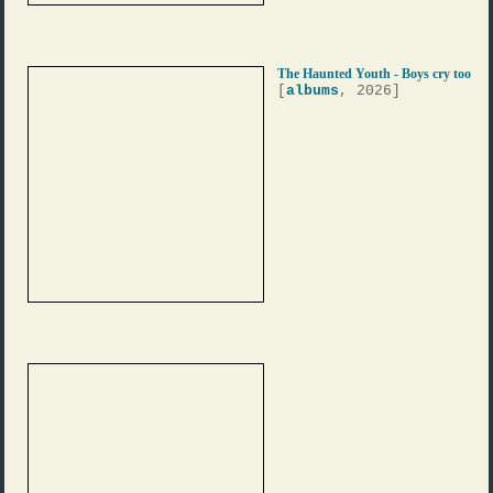
The Haunted Youth - Boys cry too
[
albums
, 2026]