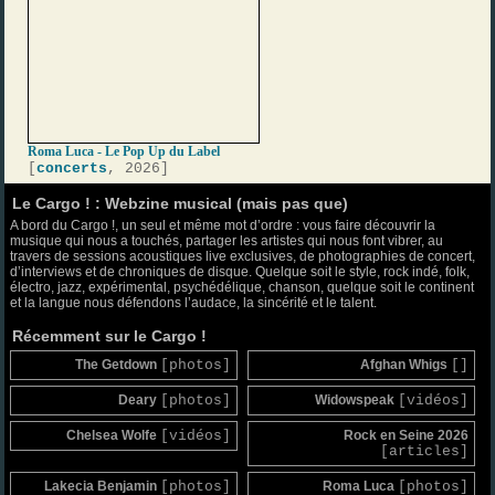
Roma Luca - Le Pop Up du Label
[
concerts
, 2026]
Le Cargo ! : Webzine musical (mais pas que)
A bord du Cargo !, un seul et même mot d’ordre : vous faire découvrir la
musique qui nous a touchés, partager les artistes qui nous font vibrer, au
travers de sessions acoustiques live exclusives, de photographies de concert,
d’interviews et de chroniques de disque. Quelque soit le style, rock indé, folk,
électro, jazz, expérimental, psychédélique, chanson, quelque soit le continent
et la langue nous défendons l’audace, la sincérité et le talent.
Récemment sur le Cargo !
The Getdown
[photos]
Afghan Whigs
[]
Deary
[photos]
Widowspeak
[vidéos]
Chelsea Wolfe
[vidéos]
Rock en Seine 2026
[articles]
Lakecia Benjamin
[photos]
Roma Luca
[photos]