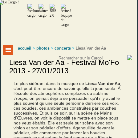
accueil
>
photos
>
concerts
>
Liesa Van der Aa
Liesa Van der Aa - Festival Mo'Fo
2013 - 27/01/2013
Le plus sidérant dans la musique de
Liesa Van der Aa
,
c’est peut-être encore de savoir qu’elle la joue seule. À
l’écoute des atmosphères complexes du sublime
Troops
, on peinait déjà à se persuader qu’il n’y avait le
plus souvent qu’une seule personne derrière ces voix,
ces boucles, ces ambiances construites par couches
successives. Et puis ce soir, sur la scène de Mains
d’Œuvres, on voit le dispositif se mettre en place sous
nos yeux ébahis. Elle est seule sur scène avec son
violon et son pédalier d’effets. Agenouillée devant le
pédalier, elle commence par lancer les boucles
successives qui créent le fond sonore de « Birds in