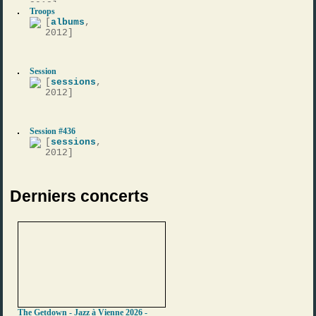
2013]
Troops
[
albums
,
2012]
Session
[
sessions
,
2012]
Session #436
[
sessions
,
2012]
Derniers concerts
The Getdown - Jazz à Vienne 2026 -