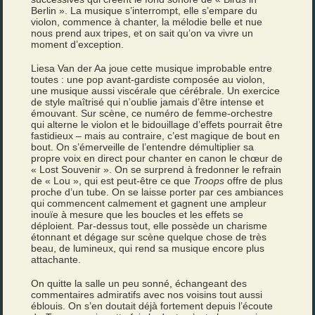
Berlin ». La musique s’interrompt, elle s’empare du
violon, commence à chanter, la mélodie belle et nue
nous prend aux tripes, et on sait qu’on va vivre un
moment d’exception.
Liesa Van der Aa joue cette musique improbable entre
toutes : une pop avant-gardiste composée au violon,
une musique aussi viscérale que cérébrale. Un exercice
de style maîtrisé qui n’oublie jamais d’être intense et
émouvant. Sur scène, ce numéro de femme-orchestre
qui alterne le violon et le bidouillage d’effets pourrait être
fastidieux – mais au contraire, c’est magique de bout en
bout. On s’émerveille de l’entendre démultiplier sa
propre voix en direct pour chanter en canon le chœur de
« Lost Souvenir ». On se surprend à fredonner le refrain
de « Lou », qui est peut-être ce que
Troops
offre de plus
proche d’un tube. On se laisse porter par ces ambiances
qui commencent calmement et gagnent une ampleur
inouïe à mesure que les boucles et les effets se
déploient. Par-dessus tout, elle possède un charisme
étonnant et dégage sur scène quelque chose de très
beau, de lumineux, qui rend sa musique encore plus
attachante.
On quitte la salle un peu sonné, échangeant des
commentaires admiratifs avec nos voisins tout aussi
éblouis. On s’en doutait déjà fortement depuis l’écoute