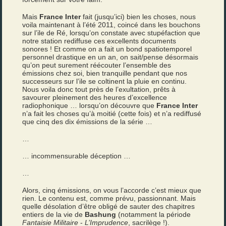
Mais
France Inter
fait (jusqu’ici) bien les choses, nous
voila maintenant à l’été 2011, coincé dans les bouchons
sur l’ile de Ré, lorsqu’on constate avec stupéfaction que
notre station rediffuse ces excellents documents
sonores ! Et comme on a fait un bond spatiotemporel
personnel drastique en un an, on sait/pense désormais
qu’on peut surement réécouter l’ensemble des
émissions chez soi, bien tranquille pendant que nos
successeurs sur l’ile se coltinent la pluie en continu.
Nous voila donc tout près de l’exultation, prêts à
savourer pleinement des heures d’excellence
radiophonique … lorsqu’on découvre que
France Inter
n’a fait les choses qu’à moitié (cette fois) et n’a rediffusé
que cinq des dix émissions de la série …
…
… incommensurable déception …
…
Alors, cinq émissions, on vous l’accorde c’est mieux que
rien. Le contenu est, comme prévu, passionnant. Mais
quelle désolation d’être obligé de sauter des chapitres
entiers de la vie de
Bashung
(notamment la période
Fantaisie Militaire
-
L’Imprudence
, sacrilège !).