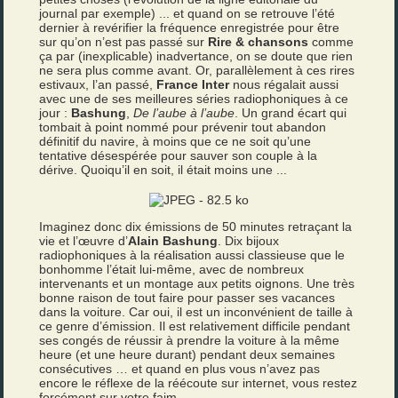
journal par exemple) ... et quand on se retrouve l’été
dernier à revérifier la fréquence enregistrée pour être
sur qu’on n’est pas passé sur
Rire & chansons
comme
ça par (inexplicable) inadvertance, on se doute que rien
ne sera plus comme avant. Or, parallèlement à ces rires
estivaux, l’an passé,
France Inter
nous régalait aussi
avec une de ses meilleures séries radiophoniques à ce
jour :
Bashung
,
De l’aube à l’aube
. Un grand écart qui
tombait à point nommé pour prévenir tout abandon
définitif du navire, à moins que ce ne soit qu’une
tentative désespérée pour sauver son couple à la
dérive. Quoiqu’il en soit, il était moins une ...
Imaginez donc dix émissions de 50 minutes retraçant la
vie et l’œuvre d’
Alain Bashung
. Dix bijoux
radiophoniques à la réalisation aussi classieuse que le
bonhomme l’était lui-même, avec de nombreux
intervenants et un montage aux petits oignons. Une très
bonne raison de tout faire pour passer ses vacances
dans la voiture. Car oui, il est un inconvénient de taille à
ce genre d’émission. Il est relativement difficile pendant
ses congés de réussir à prendre la voiture à la même
heure (et une heure durant) pendant deux semaines
consécutives … et quand en plus vous n’avez pas
encore le réflexe de la réécoute sur internet, vous restez
forcément sur votre faim.