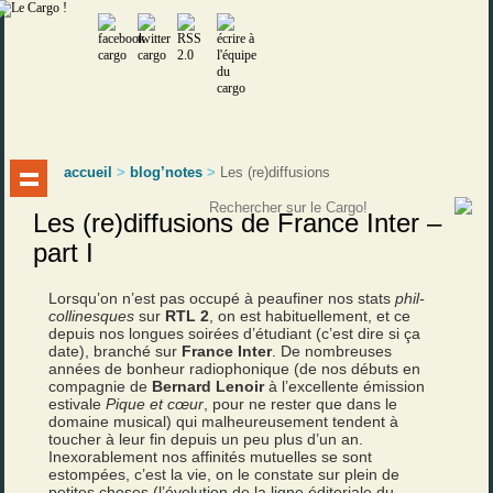
accueil
>
blog’notes
>
Les (re)diffusions
Les (re)diffusions de France Inter –
part I
Lorsqu’on n’est pas occupé à peaufiner nos stats
phil-
collinesques
sur
RTL 2
, on est habituellement, et ce
depuis nos longues soirées d’étudiant (c’est dire si ça
date), branché sur
France Inter
. De nombreuses
années de bonheur radiophonique (de nos débuts en
compagnie de
Bernard Lenoir
à l’excellente émission
estivale
Pique et cœur
, pour ne rester que dans le
domaine musical) qui malheureusement tendent à
toucher à leur fin depuis un peu plus d’un an.
Inexorablement nos affinités mutuelles se sont
estompées, c’est la vie, on le constate sur plein de
petites choses (l’évolution de la ligne éditoriale du