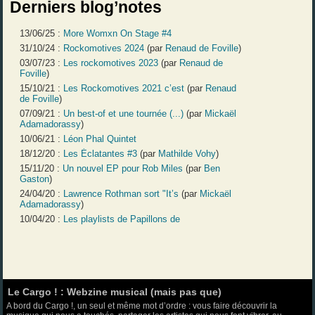
Derniers blog’notes
13/06/25 :
More Womxn On Stage #4
31/10/24 :
Rockomotives 2024
(par
Renaud de Foville
)
03/07/23 :
Les rockomotives 2023
(par
Renaud de
Foville
)
15/10/21 :
Les Rockomotives 2021 c’est
(par
Renaud
de Foville
)
07/09/21 :
Un best-of et une tournée (...)
(par
Mickaël
Adamadorassy
)
10/06/21 :
Léon Phal Quintet
18/12/20 :
Les Éclatantes #3
(par
Mathilde Vohy
)
15/11/20 :
Un nouvel EP pour Rob Miles
(par
Ben
Gaston
)
24/04/20 :
Lawrence Rothman sort "It’s
(par
Mickaël
Adamadorassy
)
10/04/20 :
Les playlists de Papillons de
Le Cargo ! : Webzine musical (mais pas que)
A bord du Cargo !, un seul et même mot d’ordre : vous faire découvrir la