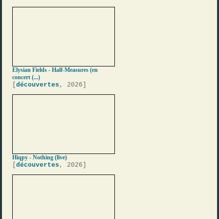
Elysian Fields - Half-Measures (en
concert (...)
[
découvertes
, 2026]
Hiqpy - Nothing (live)
[
découvertes
, 2026]