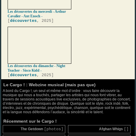
Les découvertes du mercredi - Arthur
Cavalier - Ant Enoch -
[
découvertes
, 2025]
Les découvertes du dimanche - Night
Teacher - Sisco Kidd -
[
découvertes
, 2025]
Le Cargo ! : Webzine musical (mais pas que)
A bord du Cargo !, un seul et même mot d’ordre : vous faire découvrir la
musique qui nous a touchés, partager les artistes qui nous font vibrer, au
travers de sessions acoustiques live exclusives, de photographies de concert,
d’interviews et de chroniques de disque. Quelque soit le style, rock indé, folk,
électro, jazz, expérimental, psychédélique, chanson, quelque soit le continent
et la langue nous défendons l’audace, la sincérité et le talent.
Récemment sur le Cargo !
The Getdown
[photos]
Afghan Whigs
[]