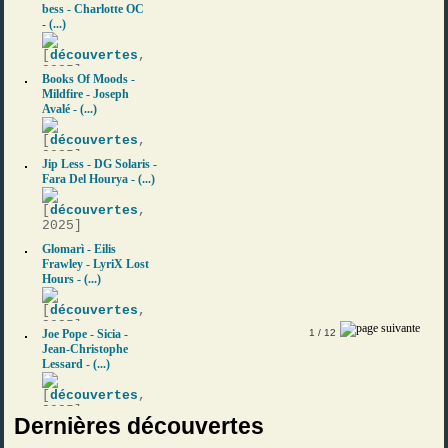
bess - Charlotte OC
- (...)
[
découvertes
,
2025]
Books Of Moods -
Mildfire - Joseph
Avalé - (...)
[
découvertes
,
2025]
Jip Less - DG Solaris -
Fara Del Hourya - (...)
[
découvertes
,
2025]
Glomarì - Eilis
Frawley - LyriX Lost
Hours - (...)
[
découvertes
,
2025]
Joe Pope - Sicia -
1
/ 12
Jean-Christophe
Lessard - (...)
[
découvertes
,
2025]
Dernières découvertes