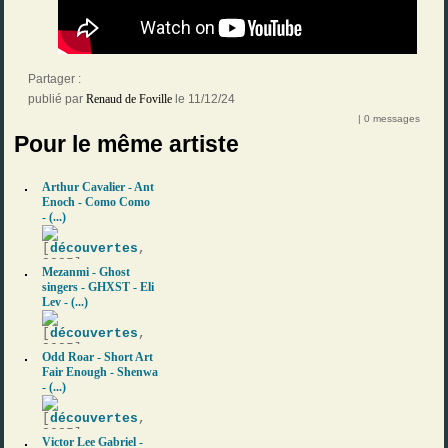
Partager :
publié par
Renaud de Foville
le 11/12/24
| 0 messages
Pour le même artiste
Arthur Cavalier - Ant
Enoch - Como Como
- (...)
[
découvertes
,
2025]
Mezanmi - Ghost
singers - GHXST - Eli
Lev - (...)
[
découvertes
,
2025]
Odd Roar - Short Art
Fair Enough - Shenwa
- (...)
[
découvertes
,
2025]
Victor Lee Gabriel -