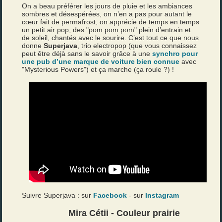
On a beau préférer les jours de pluie et les ambiances
sombres et désespérées, on n’en a pas pour autant le
cœur fait de permafrost, on apprécie de temps en temps
un petit air pop, des "pom pom pom" plein d’entrain et
de soleil, chantés avec le sourire. C’est tout ce que nous
donne
Superjava
, trio electropop (que vous connaissez
peut être déjà sans le savoir grâce à une
synchro pour
une pub d’une marque de voiture bien connue
avec
"Mysterious Powers") et ça marche (ça roule ?) !
Suivre Superjava : sur
Facebook
- sur
Instagram
Mira Cétii - Couleur prairie