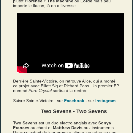
plutôt
Florence + The Machine
ou
Lorde
mais peu
importe le flacon, là on a l’ivresse.
Derrière Sainte-Victoire, on retrouve Alice, qui a monté
ce projet avec Elliott Sig et Richard Pons. Un premier EP
nommé
Pure Crystal
sortira à la rentrée.
Suivre Sainte-Victoire : sur
Facebook
- sur
Instagram
Two Sevens - Two Sevens
Two Sevens
est un duo electro anglais avec
Sonya
Frances
au chant et
Matthew Davis
aux instruments.
Dans ce extrait de leur premier album, on retrouve une