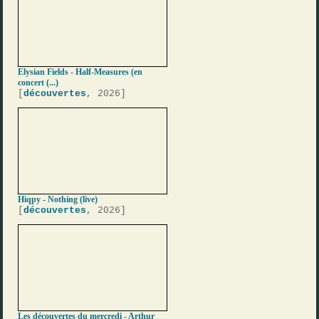
Elysian Fields - Half-Measures (en
concert (...)
[
découvertes
, 2026]
Hiqpy - Nothing (live)
[
découvertes
, 2026]
Les découvertes du mercredi - Arthur