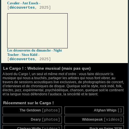
Cavalier - Ant Enoch -
[
découvertes
, 2025]
Les découvertes du dimanche - Night
Teacher - Sisco Kidd -
[
découvertes
, 2025]
Le Cargo ! : Webzine musical (mais pas que)
A bord du Cargo !, un seul et même mot d’ordre : vous faire découvrir la
musique qui nous a touchés, partager les artistes qui nous font vibrer, au
travers de sessions acoustiques live exclusives, de photographies de concert,
d’interviews et de chroniques de disque. Quelque soit le style, rock indé, folk,
électro, jazz, expérimental, psychédélique, chanson, quelque soit le continent
et la langue nous défendons l’audace, la sincérité et le talent.
Récemment sur le Cargo !
The Getdown
[photos]
Afghan Whigs
[]
Deary
[photos]
Widowspeak
[vidéos]
Chelsea Wolfe
[vidéos]
Rock en Seine 2026